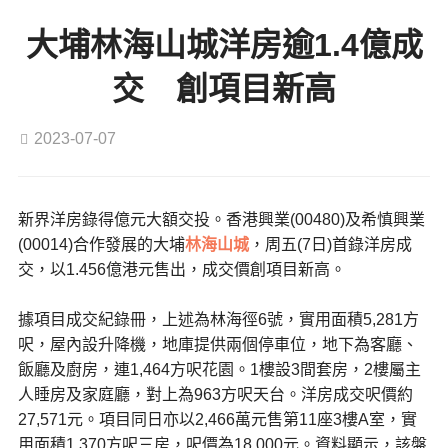
大埔林海山城洋房逾1.4億成
交 創項目新高
2023-07-07
新界洋房錄得億元大額交投。香港興業(00480)及希慎興業
(00014)合作發展的大埔
林海山城
，周五(7日)首錄洋房成
交，以1.456億港元售出，成交價創項目新高。
據項目成交紀錄冊，上述為林海徑6號，實用面積5,281方
呎，屋內設升降機，地庫提供兩個停車位，地下為客廳、
飯廳及廚房，連1,464方呎花園。1樓設3間套房，2樓屬主
人睡房及家庭廳，對上為963方呎天台。洋房成交呎價約
27,571元。項目同日亦以2,466萬元售第11座3樓A室，實
用面積1,370方呎三房，呎價為18,000元。資料顯示，該盤