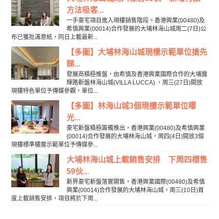
方法吸客...
一手豪宅項目進入現樓銷售階段。香港興業(00480)及
希慎興業(00014)合作發展的大埔林海山城周二(7日)公
布已獲批滿意紙，同日上載最新...
【多圖】大埔林海山城現樓示範單位搶先
睇...
發展商積極推盤，由希慎及香港興業國際合作的大埔露
輝路新盤林海山城(VILLA LUCCA) ，周三(27日)開放
現樓特色單位予傳媒參觀，單位...
【多圖】林海山城3個現樓示範單位曝
光...
豪宅新盤積極籌備推出，香港興業(00480)及希慎興業
(00014)合作發展的大埔林海山城，周四(4日)開放3個
現樓標準樓層示範單位予傳媒參...
大埔林海山城上載銷售安排 下周四標售
59伙...
新界豪宅新盤落實開售，香港興業國際(00480)及希慎
興業(00014)合作發展的大埔林海山城，周三(10日)首
度上載銷售安排，項目將於下周...