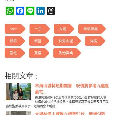
WhatsApp
Facebook
Line
LinkedIn
Threads
oncc
一手
大埔
希慎興業
新界
新盤
林海山城
洋房
豪宅
買樓
香港興業
相關文章 :
林海山城料短期開售 呎價將參考九龍區
豪宅...
香港興業(00480)及希慎興業(00014)合作發展的大埔
林海山城快將招標發售，希慎興業寫字樓業務及住宅業
務總監葉慕貞表示，短期內會上載銷...
大埔林海山城周六標售53伙 新增付款