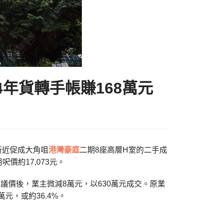
4年貨轉手帳賺168萬元
行新近促成大角咀
港灣豪庭
二期8座高層H室的二手成
價約17,073元。
議價後，業主微減8萬元，以630萬元成交。原業
萬元，或約36.4%。