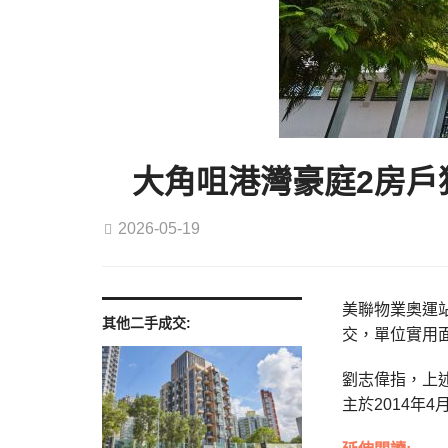
大角咀港灣豪庭2房戶獲
2026-05-19
美聯物業奧運站
其他二手成交:
交，單位實用面
劉志偉指，上
主於2014年