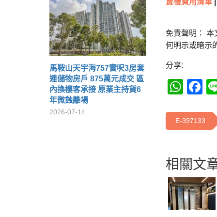
賣樓費用清單
|
免責聲明： 
何明示或暗示
分享:
馬鞍山天宇海757實呎3房套
連儲物房戶 875萬元成交 區
Wha
F
內換樓客承接 原業主持貨6
年微蝕離場
2026-07-14
E-397133
相關文章