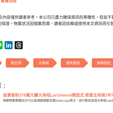
賣樓流程
本文內容僅供讀者參考。本公司已盡力確保資訊的準確性，但並不
的保證。物業狀況因個案而異，讀者因信賴或使用本文資訊而引
tsApp
acebook
Line
LinkedIn
Threads
劉志偉
大角咀
港灣豪庭
美聯經紀
 :
投資客約378萬元購大角咀Larchwood開放式 原業主持貨3年半
美聯物業奧運站分行(5)區域經理劉志偉(Uma Lau)表示，該行新近促成大角咀Larch