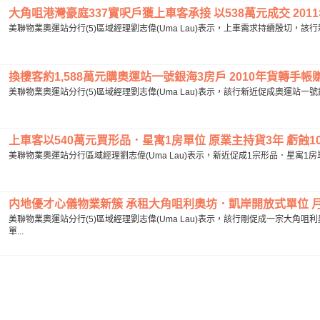
大角咀港灣豪庭337實呎戶獲上車客承接 以538萬元成交 2011年
美聯物業奧運站分行(5)區域經理劉志偉(Uma Lau)表示，上車需求持續殷切，該
換樓客約1,588萬元購奧運站一號銀海3房戶 2010年貨轉手帳賺逾
美聯物業奧運站分行(5)區域經理劉志偉(Uma Lau)表示，該行新近促成奧運站一號
上車客以540萬元買形品．星寓1房單位 原業主持貨3年 虧蝕100
美聯物業奧運站分行區域經理劉志偉(Uma Lau)表示，新近促成1宗形品．星寓1房
内地優才心儀物業新簇 承租大角咀利奧坊．凱岸開放式單位 月租1.
美聯物業奧運站分行(5)區域經理劉志偉(Uma Lau)表示，該行剛促成一宗大
單...