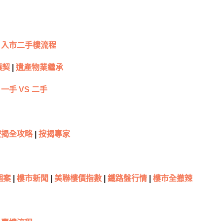
入市二手樓流程
讓契
|
遺產物業繼承
一手 VS 二手
按揭全攻略
|
按揭專家
個案
|
樓市新聞
|
美聯樓價指數
|
鐵路盤行情
|
樓市全撤辣