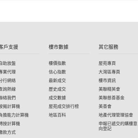
客戶支援
樓市數據
其它服務
自助放盤
樓價指數
屋苑專頁
專業代理
信心指數
大灣區專頁
分行網絡
最新成交
樓市資訊
查詢熱線
歷史成交
美聯精英會
聯絡我們
成交數據
美聯慈善基金
按揭計算機
屋苑成交排行榜
美善會
負擔能力計算機
地區百科
地產代理管理協會
轉按計算機
申報已遞交的購樓意
向登記
繳款方式