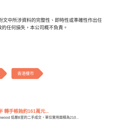
對文中所涉資料的完整性、即時性或準確性作出任
致的任何損失，本公司概不負責。
香港樓市
 轉手帳蝕約161萬元...
wood 低層B室的二手成交，單位實用面積為210...