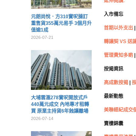
延伸閱讀:
入市備忘
元朗尚悅．方310實呎撻訂
重售貨355萬元易手 3個月升
首期以外支出
|
值逾1成
2026-07-21
轉讓契 VS 送
管理費知多啲
|
按揭資訊
高成數按揭
|
最新動態
大埔雲滙278實呎開放式戶
440萬元成交 內地專才租轉
美聯經紀成交
買 原業主持貨6年蝕讓離場
2026-07-14
賣樓錦囊