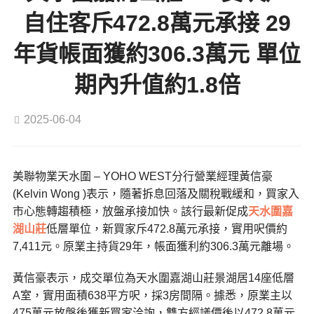
自住客斥472.8萬元承接 29
年貨帳面獲約306.3萬元 單位
期內升值約1.8倍
2025-06-04
美聯物業天水圍 – YOHO WEST分行營業經理黃信豪
(Kelvin Wong )表示，隨著拆息回落及關稅戰緩和，買家入
市心態轉趨積極，放盤承接加快。該行最新促成
天水圍
嘉
湖山莊
低層單位，新買家斥472.8萬元承接，實用呎價約
7,411元。原業主持貨29年，帳面獲利約306.3萬元離場。
黃信豪表示，成交單位為天水圍嘉湖山莊景湖居14座低層
A室，實用面積638平方呎，採3房間隔。據悉，原業主以
475萬元放盤後獲新買家洽詢，雙方經議價後以472.8萬元