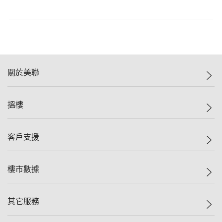
關於美聯
美聯集團
搵樓
投資者關係
集團動態
一手新盤
客戶支援
人才招募
二手盤
網站地圖
上車
自助放盤
樓市數據
減價
專業代理
低水
分行網絡
樓價指數
其它服務
美聯豪宅
查詢熱線
信心指數
獨家樓盤
聯絡我們