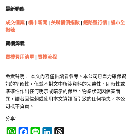
最新動態
成交個案
|
樓市新聞
|
美聯樓價指數
|
鐵路盤行情
|
樓市全
撤辣
賣樓錦囊
賣樓費用清單
|
賣樓流程
免責聲明： 本文內容僅供讀者參考。本公司已盡力確保資
訊的準確性，但並不對文中所涉資料的完整性、即時性或
準確性作出任何明示或暗示的保證。物業狀況因個案而
異，讀者因信賴或使用本文資訊而引致的任何損失，本公
司概不負責。
分享:
WhatsApp
Facebook
Line
LinkedIn
Threads