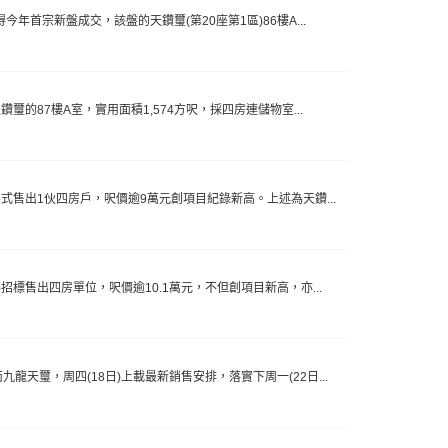
今年首宗新盤成交，該盤的天鑽璽(第20座第1區)86樓A...
璽的87樓A室，實用面積1,574方呎，採四房連儲物室...
形式售出1伙四房戶，呎價逾9萬元創項目紀錄新高。上述為天鑽...
招標售出四房單位，呎價逾10.1萬元，不但創項目新高，亦...
龍天璽，周四(18日)上載最新銷售安排，落實下周一(22日...