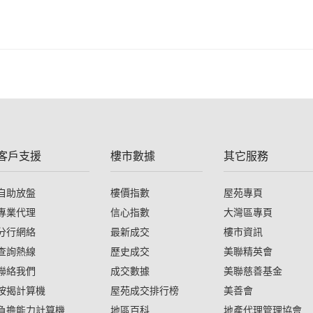
客戶支援
樓市數據
其它服務
自助放盤
樓價指數
屋苑專頁
專業代理
信心指數
大灣區專頁
分行網絡
最新成交
樓市資訊
查詢熱線
歷史成交
美聯精英會
聯絡我們
成交數據
美聯慈善基金
按揭計算機
屋苑成交排行榜
美善會
負擔能力計算機
地區百科
地產代理管理協會