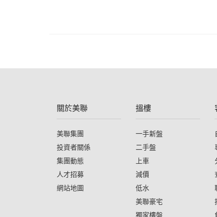
關於美聯
搵樓
美聯集團
一手新盤
投資者關係
二手盤
集團動態
上車
人才招募
減價
網站地圖
低水
美聯豪宅
獨家樓盤