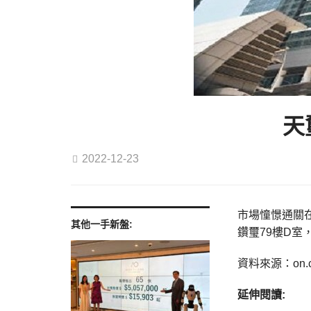
天
2022-12-23
市場憧憬通關在
其他一手新盤:
鑽璽79樓D室，
資料來源：on.
延伸閱讀: