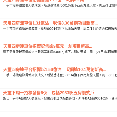
一手市場持續出現大額成交，新鴻基地產(00016)旗下西南九龍天璽，周三(3日)錄得
天璽四房連車位1.31億沽 呎價8.38萬創項目新高...
一手市場再錄新高價成交，新地(00016)旗下九龍站天璽，周二(14日)透過招標售天鑽
天璽四房連車位招標呎售逾9萬元 創項目新高...
豪宅新盤錄得高價成交。新鴻基地產(00016)旗下九龍站天璽，周二(21日)以招標
天璽四房連平台招標以1.56億沽 呎價逾10.1萬創新高...
一手市場接連錄得新高價成交，新鴻基地產(00016)旗下西南九龍天璽，周二(21日)
天璽下周一招標發售6伙 包括2983呎五房複式戶...
近日一手市場頻錄大額交投，發展商亦加快推售步伐。新鴻基地產(00016)旗下西南九