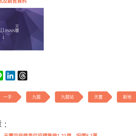
訊及銷售資料
tsApp
acebook
Line
LinkedIn
Threads
一手
九龍
九龍站
天璽
新地
 :
天璽四房連車位招標售逾1.21億 呎價8.2萬...