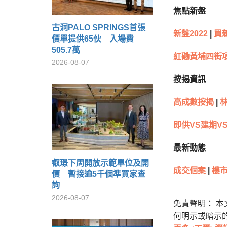
焦點新盤
古洞PALO SPRINGS首張
新盤2022
|
買
價單提供65伙 入場費
505.7萬
紅磡黃埔四街
2026-08-07
按揭資訊
高成數按揭
|
林
即供VS建期V
最新動態
叡璟下周開放示範單位及開
成交個案
|
樓市
價 暫接逾5千個準買家查
詢
2026-08-07
免責聲明： 
何明示或暗示