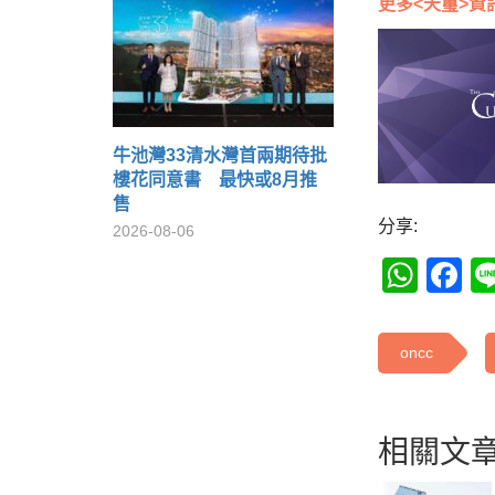
更多<天璽>資
牛池灣33清水灣首兩期待批
樓花同意書 最快或8月推
售
分享:
2026-08-06
Wha
F
oncc
相關文章