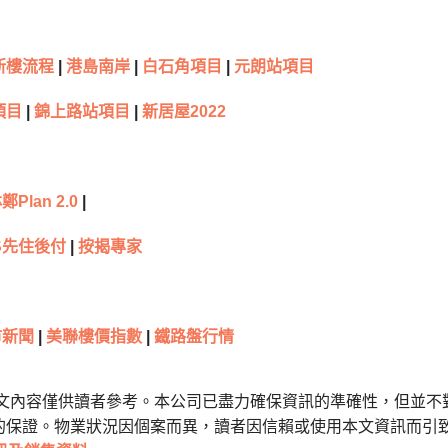
新樓流程
|
港島南岸
|
白石角項目
|
元朗站項目
項目
|
錦上路站項目
|
新居屋2022
鄭Plan 2.0
|
S先住後付
|
按揭專家
新聞
|
美聯樓價指數
|
鐵路盤行情
本文內容僅供讀者參考。本公司已盡力確保資訊的準確性，但並不
的保證。物業狀況因個案而異，讀者因信賴或使用本文資訊而引