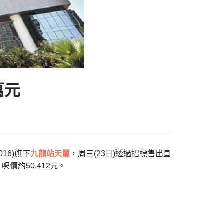
萬元
16)旗下
九龍站
天璽
，周三(23日)透過招標售出皇
呎價約50,412元。