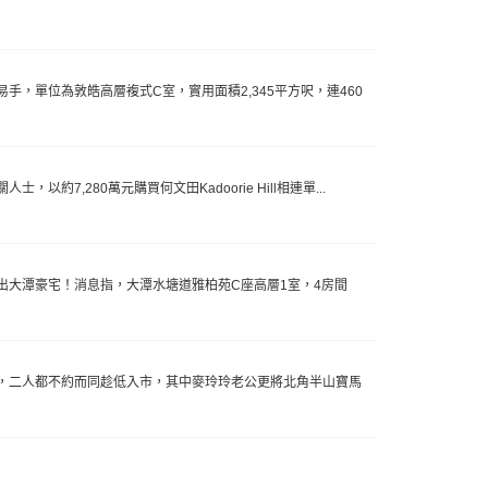
，單位為敦皓高層複式C室，實用面積2,345平方呎，連460
,280萬元購買何文田Kadoorie Hill相連單...
出大潭豪宅！消息指，大潭水塘道雅柏苑C座高層1室，4房間
，二人都不約而同趁低入市，其中麥玲玲老公更將北角半山寶馬