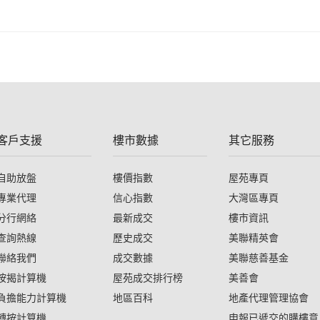
客戶支援
樓市數據
其它服務
自助放盤
樓價指數
屋苑專頁
專業代理
信心指數
大灣區專頁
分行網絡
最新成交
樓市資訊
查詢熱線
歷史成交
美聯精英會
聯絡我們
成交數據
美聯慈善基金
按揭計算機
屋苑成交排行榜
美善會
負擔能力計算機
地區百科
地產代理管理協會
轉按計算機
申報已遞交的購樓意