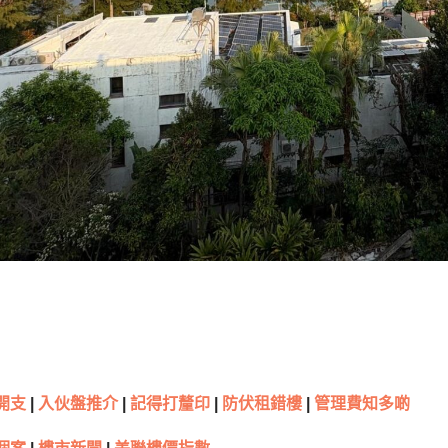
開支
|
入伙盤推介
|
記得打釐印
|
防伏租錯樓
|
管理費知多啲