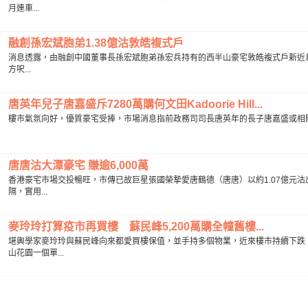
月連車...
融創孫宏斌胞弟1.38億沽敦皓複式戶
消息透露，由融創中國董事長孫宏斌胞弟孫宏兵持有的西半山豪宅敦皓複式戶新近易手
方呎...
唐英年兒子唐嘉盛斥7280萬購何文田Kadoorie Hill...
樓市氣氛向好，優質豪宅受捧，市場消息指前政務司司長唐英年的長子唐嘉盛或相關人士，以約7
唐唐沽大潭豪宅 賺逾6,000萬
香港豪宅市場交投暢旺，市傳已故巨星張國榮摯愛唐鶴德（唐唐）以約1.07億元沽
隔，實用...
麥玲玲打算疫市再買樓 蘇民峰5,200萬購全幢舊樓...
堪輿學家麥玲玲與蘇民峰向來都愛買樓保值，並手持多個物業，近來樓市持續下跌
山花園一個單...