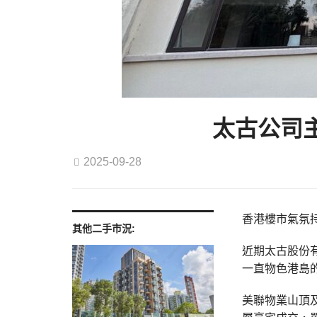
太古公司
2025-09-28
香港樓市氣氛
其他二手市況:
近期太古股份有
一直物色港島
美聯物業山頂及