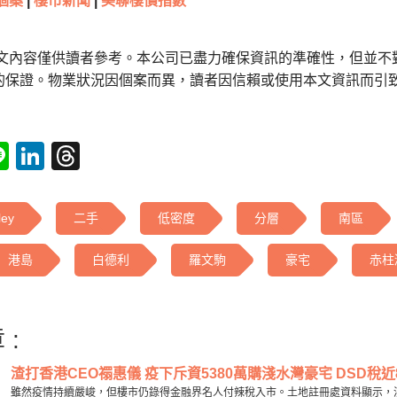
個案
|
樓市新聞
|
美聯樓價指數
本文內容僅供讀者參考。本公司已盡力確保資訊的準確性，但並不
的保證。物業狀況因個案而異，讀者因信賴或使用本文資訊而引
tsApp
acebook
Line
LinkedIn
Threads
ley
二手
低密度
分層
南區
港島
白德利
羅文駒
豪宅
赤柱
 :
渣打香港CEO禤惠儀 疫下斥資5380萬購淺水灣豪宅 DSD稅近80
雖然疫情持續嚴峻，但樓市仍錄得金融界名人付辣稅入市。土地註冊處資料顯示，淺