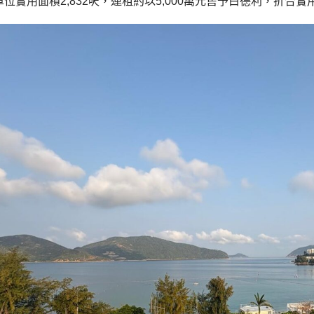
位實用面積2,832呎，連租約以5,000萬元售予白德利，折合實用