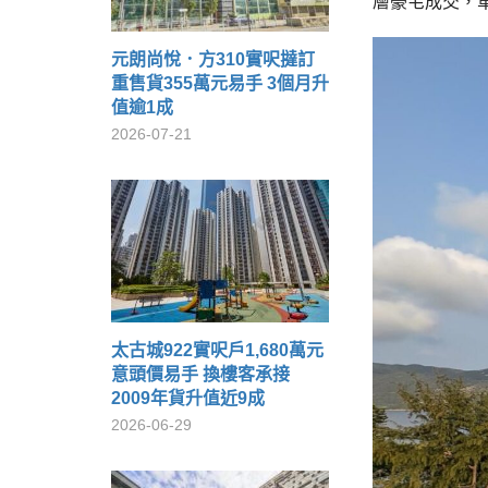
層豪宅成交，單
元朗尚悅．方310實呎撻訂
重售貨355萬元易手 3個月升
值逾1成
2026-07-21
太古城922實呎戶1,680萬元
意頭價易手 換樓客承接
2009年貨升值近9成
2026-06-29