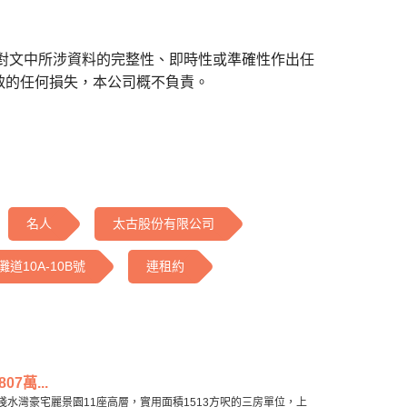
對文中所涉資料的完整性、即時性或準確性作出任
致的任何損失，本公司概不負責。
名人
太古股份有限公司
灘道10A-10B號
連租約
7萬...
水灣豪宅麗景園11座高層，實用面積1513方呎的三房單位，上