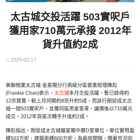
太古城交投活躍 503實呎戶
獲用家710萬元承接 2012年
貨升值約2成
2025-03-17
美聯物業太古城-金星閣分行高級分區營業經理陳彪
(Frankie Chan)表示，
太古城
本月交投活躍，暫已錄得約
12宗買賣，較上月同期約8宗升約5成，而該行剛促成太古
城一個503實呎戶，並獲同區用家垂青，議價後以710萬元
成交，2012年貨是次轉手升值約2成。
陳彪指出，剛促成太古城耀星閣中層D室單位，單位實用面
積503方呎，建築面積600方呎，為兩房間隔，隨著市況向