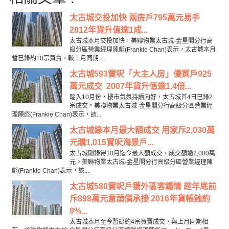
太古城交投加快 兩房戶795萬元易手
2012年貨升值逾1成...
太古城本月交投加快，美聯物業太古城-金星閣分行高
級分區營業經理陳彪(Frankie Chan)表示，太古城本月
暫已錄約10宗買賣，較上月同期...
太古城593實呎「大主人房」優質戶925
萬元成交 2007年貨升值逾1.4倍...
踏入10月份，樓市氣氛持續向好，太古城首4日已錄2
宗成交。美聯物業太古城-金星閣分行高級分區營業經
理陳彪(Frankie Chan)表示，該...
太古城錄本月最大額成交 用家斥2,030萬
元購1,015實呎海景戶...
太古城剛錄得10月迄今最大額成交，成交額逾2,000萬
元。美聯物業太古城-金星閣分行高級分區營業經理陳
彪(Frankie Chan)表示，該...
太古城580實呎戶獲外區客鍾情 趁年底前
斥898萬元意頭價承接 2016年貨帳蝕約
9%...
太古城本月至今暫錄約4宗買賣成交，與上月同期相