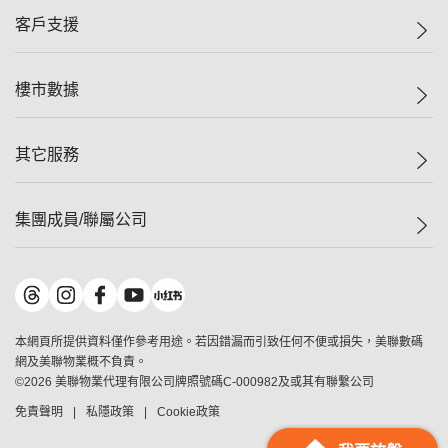
集團動態
一手新盤
客戶支援
人才招募
二手盤
網站地圖
上車
自助放盤
樓市數據
減價
專業代理
低水
分行網絡
樓價指數
其它服務
美聯豪宅
查詢熱線
信心指數
獨家樓盤
聯絡我們
最新成交
屋苑專頁
租盤
集團成員/聯屬公司
按揭計算機
歷史成交
大灣區專頁
居屋專頁
負擔能力計算機
成交數據
樓市資訊
買賣流程
美聯物業
轉按計算機
屋苑成交排行榜
美聯精英會
鋑聯控股
*
繳款方式
地區百科
美聯慈善基金
美聯工商舖
*
本網頁所提供資料僅作參考用途。若因錯漏而引致任何不便或損失，美聯數碼
美善會
美聯中國
網及美聯物業概不負責。
地產代理管理協會
©
2026
美聯物業代理有限公司牌照號碼C-000982及或其有聯繫公司
美聯澳門
申報已遞交的購樓意向登記
免責聲明
私隱政策
Cookie政策
美聯金融集團
美聯移民顧問