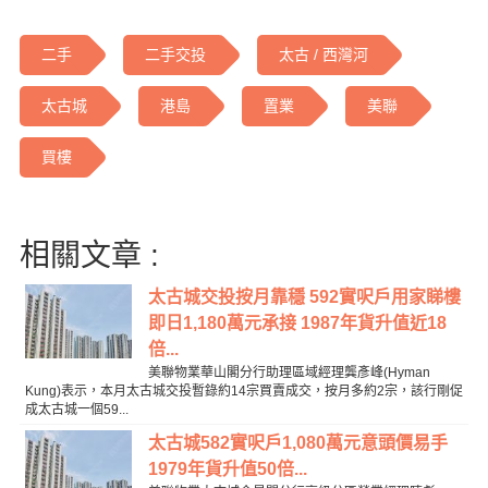
二手
二手交投
太古 / 西灣河
太古城
港島
置業
美聯
買樓
相關文章 :
太古城交投按月靠穩 592實呎戶用家睇樓
即日1,180萬元承接 1987年貨升值近18
倍...
美聯物業華山閣分行助理區域經理龔彥峰(Hyman
Kung)表示，本月太古城交投暫錄約14宗買賣成交，按月多約2宗，該行剛促
成太古城一個59...
太古城582實呎戶1,080萬元意頭價易手
1979年貨升值50倍...