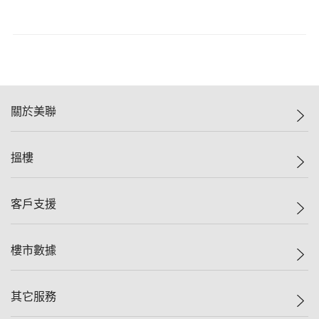
關於美聯
美聯集團
搵樓
投資者關係
集團動態
一手新盤
客戶支援
人才招募
二手盤
網站地圖
上車
自助放盤
樓市數據
減價
專業代理
低水
分行網絡
樓價指數
其它服務
美聯豪宅
查詢熱線
信心指數
獨家樓盤