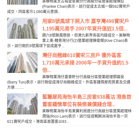
美聯物業太古城金星閣分行高級分區營業經理陳彪
(Frankie Chan)表示，該行促成太古城一個582實呎戶
成交，同區客斥1,080萬元意頭...
用家8號風球下照入市 嘉亨灣499實呎戶
1,195萬元易手 2007年貨升值近1.5倍...
週六8號颱風懸掛，但港九新界各區均錄成交。美聯物
業上東-鯉景灣分行(2)營業經理陳俊傑(Kive Chan)表
示，該行剛於8號風球下促成嘉亨...
灣仔尚翹峰610實呎三房戶 獲外區客
1,710萬元承接 2006年一手貨升值約1.5
倍...
美聯物業灣仔嘉薈軒分行高級分區營業經理鄧國良
(Barry Tun)表示，該行剛促成灣仔尚翹峰成交，外區客鍾情屋苑質素及交通
方便..........
藍籌屋苑海怡半島三房套938萬沽 港島首
置客鍾情單位有裝修兼價錢合理...
美聯物業海怡半島東翼利南道分行高級分區營業經理林
潤強(Rico Lam)表示，該行促成鴨脷洲海怡半島一宗
621實呎戶成交，港島區首置客以93...