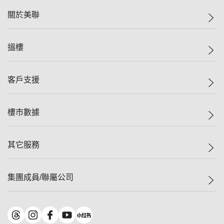
關於美聯
美聯集團
搵樓
投資者關係
集團動態
一手新盤
客戶支援
人才招募
二手盤
網站地圖
上車
自助放盤
樓市數據
減價
專業代理
低水
分行網絡
樓價指數
其它服務
美聯豪宅
查詢熱線
信心指數
獨家樓盤
聯絡我們
最新成交
屋苑專頁
租盤
集團成員/聯屬公司
按揭計算機
歷史成交
大灣區專頁
居屋專頁
負擔能力計算機
成交數據
樓市資訊
買賣流程
美聯物業
轉按計算機
屋苑成交排行榜
美聯精英會
鋑聯控股
*
繳款方式