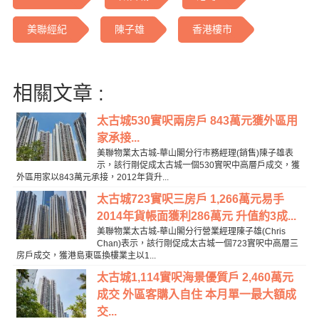
美聯經紀
陳子雄
香港樓市
相關文章 :
太古城530實呎兩房戶 843萬元獲外區用
家承接...
美聯物業太古城-華山閣分行市務經理(銷售)陳子雄表
示，該行剛促成太古城一個530實呎中高層戶成交，獲
外區用家以843萬元承接，2012年貨升...
太古城723實呎三房戶 1,266萬元易手
2014年貨帳面獲利286萬元 升值約3成...
美聯物業太古城-華山閣分行營業經理陳子雄(Chris
Chan)表示，該行剛促成太古城一個723實呎中高層三
房戶成交，獲港島東區換樓業主以1...
太古城1,114實呎海景優質戶 2,460萬元
成交 外區客購入自住 本月單一最大額成
交...