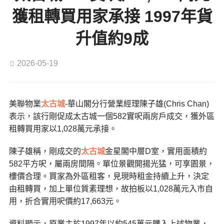
獲租轉買用家承接 1997年貨
升值約9成
2026-05-19
美聯物業
太古城
-華山閣分行營業經理陳子雄(Chris Chan)
表示，該行剛促成太古城一個582實呎兩房戶成交，獲外區
租轉買用家以1,028萬元承接。
陳子雄稱，剛成交的
太古城
金星閣中層D室，實用面積約
582平方呎，屬兩房間隔。單位景觀開揚光猛，可享園景，
樓價合理。買家為外區租客，見現時租金持續上升，決定
由租轉買，加上單位質素理想，故拍板以1,028萬元入市自
用，折合實用呎價約17,663元。
資料顯示，原業主於1997年以約545萬元購入上述物業，