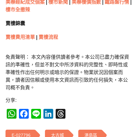
美聯經紀成交個案
|
樓市新聞
|
美聯樓價指數
|
鐵路盤行情
|
樓市全撤辣
賣樓錦囊
賣樓費用清單
|
賣樓流程
免責聲明： 本文內容僅供讀者參考。本公司已盡力確保資
訊的準確性，但並不對文中所涉資料的完整性、即時性或
準確性作出任何明示或暗示的保證。物業狀況因個案而
異，讀者因信賴或使用本文資訊而引致的任何損失，本公
司概不負責。
分享:
WhatsApp
Facebook
Line
LinkedIn
Threads
E-027796
太古城
港島區