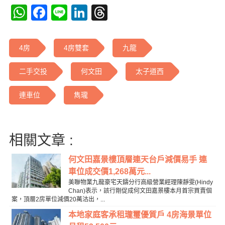
WhatsApp
Facebook
Line
LinkedIn
Threads
4房
4房雙套
九龍
二手交投
何文田
太子道西
連車位
雋瓏
相關文章 :
何文田嘉景樓頂層連天台戶減價易手 連
車位成交價1,268萬元...
美聯物業九龍豪宅天鑄分行高級營業經理陳靜雯(Hindy
Chan)表示，該行剛促成何文田嘉景樓本月首宗買賣個
案，頂層2房單位減價20萬沽出，...
本地家庭客承租瓏璽優質戶 4房海景單位