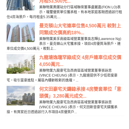
月租53,500元...
美聯物業奧運站分行區域聯席董事盧麗嘉(FION LO)表
示，瓏璽優質單位獲承租，有本地家庭客剛透過該行租
住4房海景戶，每月租金5.35萬元....
曼克頓山大宅連車位售4,500萬元 較對上
同類成交價高約18%...
美聯物業美孚高級區域營業董事吳志輝(Lawrence Ng)
表示，曼克頓山大宅獲承接，項目4房優質海景戶，連
車位成交價4,500萬元，較對上...
九龍塘逸瓏罕錄成交 4房戶連車位成交價
4,050萬元...
美聯物業九龍豪宅及西貢區區域營業董事張詠思
(VINCE CHEUNG )表示，九龍塘提供不少低密度豪
宅，吸引富豪進駐。屬區內樓齡較新的逸瓏，...
何文田豪宅天鑄錄承接 4房雙套單位「意
頭價」3,280萬元成交...
美聯物業九龍豪宅及西貢區區域營業董事張詠思
(VINCE CHEUNG )表示，何文田新晉豪宅天鑄獲承
接，有買家近日透過該行入市項目4房優質戶...