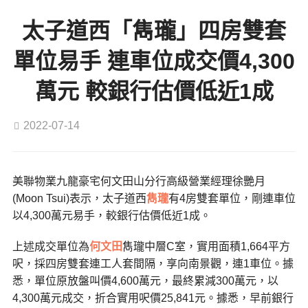
太子道西「雋瓏」四房雙套
單位易手 連車位成交價4,300
萬元 較銀行估價低近1成
2022-07-14
美聯物業九龍豪宅何文田山分行高級營業經理徐艷月
(Moon Tsui)表示，太子道西
雋瓏
有4房雙套單位，剛連車位
以4,300萬元易手，較銀行估價低近1成。
上述成交單位為
何文田
雋瓏中層C室，實用面積1,664平方
呎，採四房雙套連工人套間隔，享向南景觀，連1車位。據
悉，單位原放盤叫價4,600萬元，最終累減300萬元，以
4,300萬元成交，折合實用呎價25,841元。據悉，早前銀行