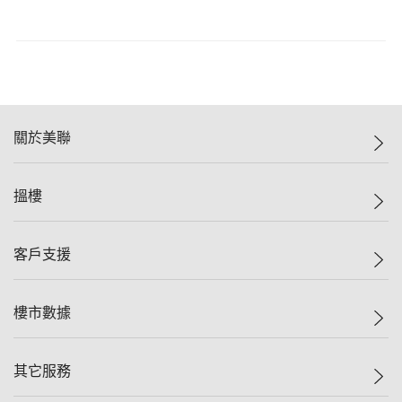
關於美聯
美聯集團
搵樓
投資者關係
集團動態
一手新盤
客戶支援
人才招募
二手盤
網站地圖
上車
自助放盤
樓市數據
減價
專業代理
低水
分行網絡
樓價指數
其它服務
美聯豪宅
查詢熱線
信心指數
獨家樓盤