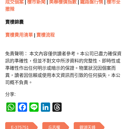
成交個案
|
樓市新聞
|
美聯樓價指數
|
鐵路盤行情
|
樓市全
撤辣
賣樓錦囊
賣樓費用清單
|
賣樓流程
免責聲明： 本文內容僅供讀者參考。本公司已盡力確保資
訊的準確性，但並不對文中所涉資料的完整性、即時性或
準確性作出任何明示或暗示的保證。物業狀況因個案而
異，讀者因信賴或使用本文資訊而引致的任何損失，本公
司概不負責。
分享:
WhatsApp
Facebook
Line
LinkedIn
Threads
E-375751
丘志權
銀湖天峰