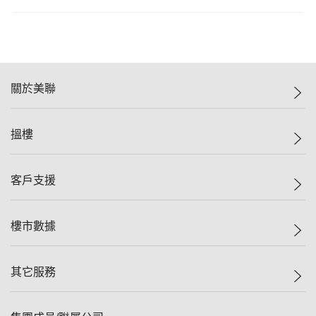
關於美聯
美聯集團
搵樓
投資者關係
集團動態
一手新盤
客戶支援
人才招募
二手盤
網站地圖
上車
自助放盤
樓市數據
減價
專業代理
低水
分行網絡
樓價指數
其它服務
美聯豪宅
查詢熱線
信心指數
獨家樓盤
聯絡我們
最新成交
屋苑專頁
租盤