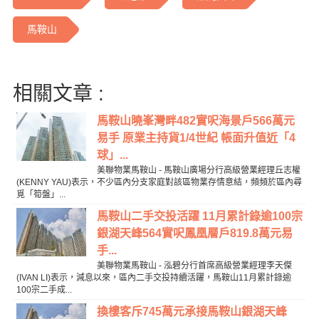
馬鞍山
相關文章 :
馬鞍山曉峯灣畔482實呎海景戶566萬元
易手 原業主持貨1/4世紀 帳面升值近「4
球」...
美聯物業馬鞍山 - 馬鞍山廣場分行高級營業經理丘志權
(KENNY YAU)表示，不少區內分支家庭對該區物業存情意結，頻頻於區內尋
覓「筍盤」...
馬鞍山二手交投活躍 11月累計錄逾100宗
銀湖天峰564實呎鳳凰層戶819.8萬元易
手...
美聯物業馬鞍山 - 泓碧分行首席高級營業經理李天傑
(IVAN LI)表示，減息以來，區內二手交投持續活躍，馬鞍山11月累計錄逾
100宗二手成...
換樓客斥745萬元承接馬鞍山銀湖天峰