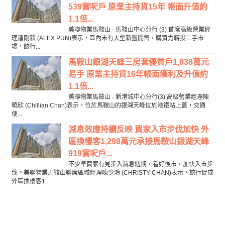
539實呎戶 原業主持貨15年 帳面升值約
1.1倍...
美聯物業馬鞍山 - 馬鞍山中心分行 (3) 首席高級營業經
理潘剛毅 (ALEX PUN)表示，區內未有大型新盤開售，購買力轉投二手市
場，該行...
馬鞍山銀湖天峰三房套優質戶1,038萬元
易手 原業主持貨16年帳面獲利及升值約
1.1倍...
美聯物業馬鞍山 - 新港城中心分行(3) 高級營業經理陳
曉欣 (Chillian Chan)表示，位於馬鞍山的銀湖天峰位於港鐵站上蓋，交通
便...
減息效應持續反映 買家入市步伐加快 外
區換樓客1,298萬元承接馬鞍山銀湖天峰
919實呎戶...
不少準買家有見步入減息週期，看好後市，加快入市步
伐。美聯物業馬鞍山聯席區域經理陳少鴻 (CHRISTY CHAN)表示，該行促成
外區換樓客1...