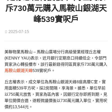
斥730萬元購入馬鞍山銀湖天
峰539實呎戶
2025-07-15
美聯物業馬鞍山 – 馬鞍山廣場分行高級營業經理丘志權
(KENNY YAU)表示，近月銀行定期息口持續低企，令部門
買家決心轉投樓市，該行最新錄得同區買家斥730萬元購入
馬鞍山
銀湖天峰
539實呎戶。
丘志權表示，成交單位為馬鞍山銀湖天峰8座高層C室，實
用面積539平方呎，採2房間隔，享海景。據悉，單位早前
以750萬元放售，買家為區內客，因銀行定存即將到期，見
單位開價合適，遂輕微議價後以730萬元購入單位，實用呎
價約13,544元。