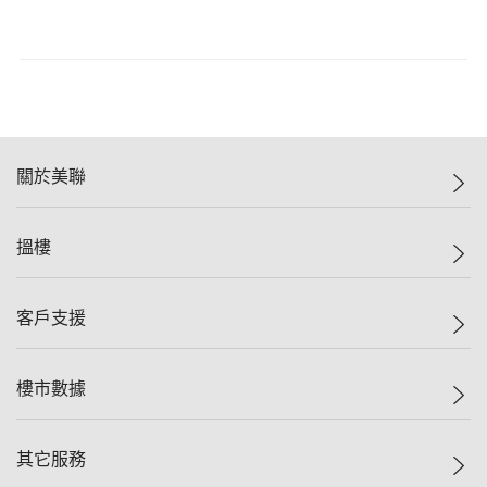
關於美聯
美聯集團
搵樓
投資者關係
集團動態
一手新盤
客戶支援
人才招募
二手盤
網站地圖
上車
自助放盤
樓市數據
減價
專業代理
低水
分行網絡
樓價指數
其它服務
美聯豪宅
查詢熱線
信心指數