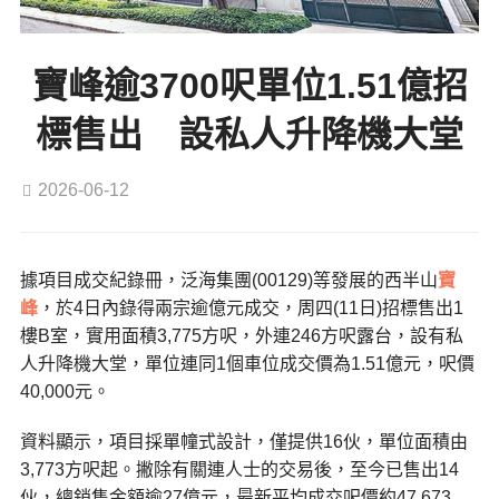
寶峰逾3700呎單位1.51億招
標售出 設私人升降機大堂
2026-06-12
據項目成交紀錄冊，泛海集團(00129)等發展的西半山
寶
峰
，於4日內錄得兩宗逾億元成交，周四(11日)招標售出1
樓B室，實用面積3,775方呎，外連246方呎露台，設有私
人升降機大堂，單位連同1個車位成交價為1.51億元，呎價
40,000元。
資料顯示，項目採單幢式設計，僅提供16伙，單位面積由
3,773方呎起。撇除有關連人士的交易後，至今已售出14
伙，總銷售金額逾27億元，最新平均成交呎價約47,673