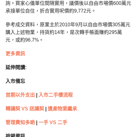
詢。買家心儀單位間隔實用，議價後以自由市場價600萬元
承接單位自住，折合實用呎價約9,772元。
參考成交資料，原業主於2010年9月以自由市場價305萬元
購入上述物業，持貨約14年，是次轉手帳面賺約295萬
元，或約96.7%。
更多資訊
延伸閱讀:
入市備忘
首期以外支出
|
入市二手樓流程
轉讓契 VS 送讓契
|
遺產物業繼承
管理費知多啲
|
一手 VS 二手
按揭資訊