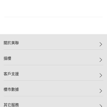
關於美聯
美聯集團
搵樓
投資者關係
集團動態
一手新盤
客戶支援
人才招募
二手盤
網站地圖
上車
自助放盤
樓市數據
減價
專業代理
低水
分行網絡
樓價指數
其它服務
美聯豪宅