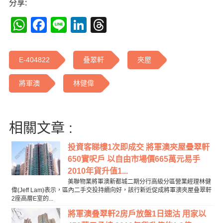
分享:
WhatsApp
Facebook
Line
LinkedIn
Threads
E-404822
叠翠軒
夾屋
將軍澳
林健偉
相關文章 :
投資客睇樓1次即成交 將軍澳夾屋疊翠軒
650實呎戶 以自由市場價665萬元易手
2010年貨升值1...
美聯物業將軍澳新都城二期分行高級分區營業經理林健
偉(Jeff Lam)表示，區內二手交投持續向好，該行新近促成將軍澳夾屋叠翠軒
2座高層E室的...
將軍澳叠翠軒2房戶放盤1日速沽 用家以