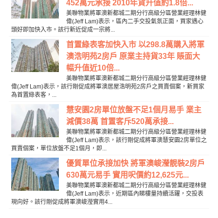
452萬元承接 2010年貨升值約1.8倍...
美聯物業將軍澳新都城二期分行高級分區營業經理林健
偉(Jeff Lam)表示，區內二手交投氣氛正面，買家遇心
頭好即加快入市。該行新近促成一宗將...
首置綠表客加快入市 以298.8萬購入將軍
澳浩明苑2房戶 原業主持貨33年 賬面大
幅升值近10倍...
美聯物業將軍澳新都城二期分行高級分區營業經理林健
偉(Jeff Lam)表示，該行剛促成將軍澳居屋浩明苑2房戶之買賣個案，新買家
為首置綠表客，...
慧安園2房單位放盤不足1個月易手 業主
減價38萬 首置客斥520萬承接...
美聯物業將軍澳新都城二期分行高級分區營業經理林健
偉(Jeff Lam)表示，該行剛促成將軍澳慧安園2房單位之
買賣個案，單位放盤不足1個月，即...
優質單位承接加快 將軍澳峻瀅靚裝2房戶
630萬元易手 實用呎價約12,625元...
美聯物業將軍澳新都城二期分行高級分區營業經理林健
偉(Jeff Lam)表示，近期區內睇樓量持續活躍，交投表
現向好。該行剛促成將軍澳峻瀅實用4...