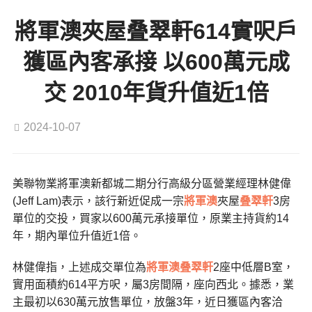
將軍澳夾屋叠翠軒614實呎戶
獲區內客承接 以600萬元成
交 2010年貨升值近1倍
2024-10-07
美聯物業將軍澳新都城二期分行高級分區營業經理林健偉
(Jeff Lam)表示，該行新近促成一宗
將軍澳
夾屋
叠翠軒
3房
單位的交投，買家以600萬元承接單位，原業主持貨約14
年，期內單位升值近1倍。
林健偉指，上述成交單位為
將軍澳
叠翠軒
2座中低層B室，
實用面積約614平方呎，屬3房間隔，座向西北。據悉，業
主最初以630萬元放售單位，放盤3年，近日獲區內客洽