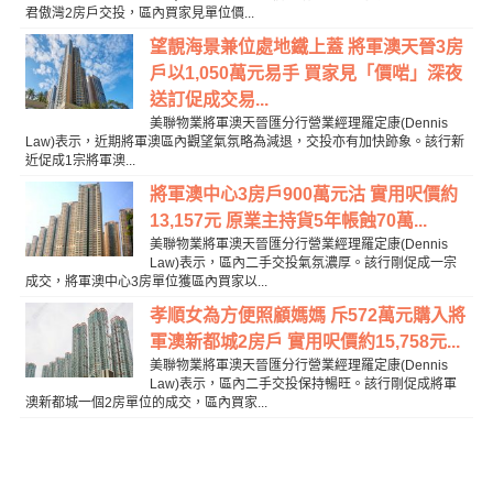
君傲灣2房戶交投，區內買家見單位價...
望靚海景兼位處地鐵上蓋 將軍澳天晉3房
戶以1,050萬元易手 買家見「價啱」深夜
送訂促成交易...
美聯物業將軍澳天晉匯分行營業經理羅定康(Dennis
Law)表示，近期將軍澳區內觀望氣氛略為減退，交投亦有加快跡象。該行新
近促成1宗將軍澳...
將軍澳中心3房戶900萬元沽 實用呎價約
13,157元 原業主持貨5年帳蝕70萬...
美聯物業將軍澳天晉匯分行營業經理羅定康(Dennis
Law)表示，區內二手交投氣氛濃厚。該行剛促成一宗
成交，將軍澳中心3房單位獲區內買家以...
孝順女為方便照顧媽媽 斥572萬元購入將
軍澳新都城2房戶 實用呎價約15,758元...
美聯物業將軍澳天晉匯分行營業經理羅定康(Dennis
Law)表示，區內二手交投保持暢旺。該行剛促成將軍
澳新都城一個2房單位的成交，區內買家...