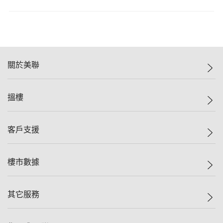
關於美聯
美聯集團
搵樓
投資者關係
集團動態
一手新盤
客戶支援
人才招募
二手盤
網站地圖
上車
自助放盤
樓市數據
減價
專業代理
低水
分行網絡
樓價指數
其它服務
美聯豪宅
查詢熱線
信心指數
獨家樓盤
聯絡我們
最新成交