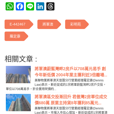
WhatsApp
Facebook
Line
LinkedIn
Threads
E-442467
將軍澳
彩明苑
羅定康
相關文章 :
將軍澳蔚藍灣畔2房戶以708萬元易手 創
今年新低價 2004年業主獲利近3倍離場...
美聯物業將軍澳天晉匯分行營業經理羅定康(Dennis
Law)表示，新近促成的1宗將軍蔚藍灣畔2房戶交投，
單位以708萬易手，折合實用呎價約...
將軍澳區交投漸回升 君傲灣2房單位成交
價680萬 原業主持貨8年獲利85萬元...
美聯物業將軍澳天晉匯分行營業經理羅定康(Dennis
Law)表示，市場入市信心增加，新近促成的1宗將軍澳