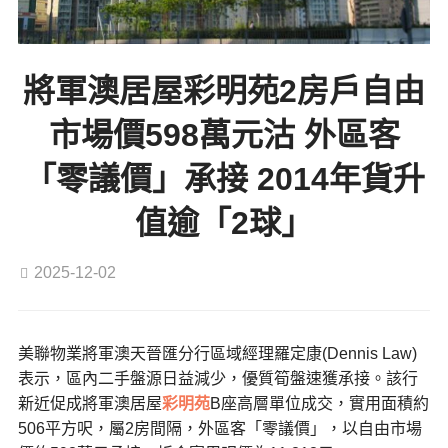
將軍澳居屋彩明苑2房戶自由
市場價598萬元沽 外區客
「零議價」承接 2014年貨升
值逾「2球」
2025-12-02
美聯物業將軍澳天晉匯分行區域經理羅定康(Dennis Law)
表示，區內二手盤源日益減少，優質筍盤速獲承接。該行
新近促成將軍澳居屋
彩明苑
B座高層單位成交，實用面積約
506平方呎，屬2房間隔，外區客「零議價」，以自由市場