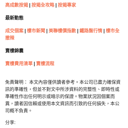
高成數按揭
|
按揭全攻略
|
按揭專家
最新動態
成交個案
|
樓市新聞
|
美聯樓價指數
|
鐵路盤行情
|
樓市全
撤辣
賣樓錦囊
賣樓費用清單
|
賣樓流程
免責聲明： 本文內容僅供讀者參考。本公司已盡力確保資
訊的準確性，但並不對文中所涉資料的完整性、即時性或
準確性作出任何明示或暗示的保證。物業狀況因個案而
異，讀者因信賴或使用本文資訊而引致的任何損失，本公
司概不負責。
分享: