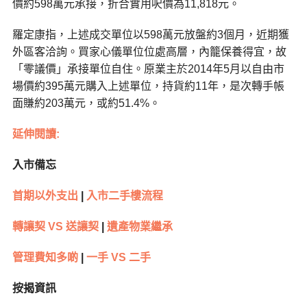
價約598萬元承接，折合實用呎價為11,818元。
羅定康指，上述成交單位以598萬元放盤約3個月，近期獲
外區客洽詢。買家心儀單位位處高層，內籠保養得宜，故
「零議價」承接單位自住。原業主於2014年5月以自由市
場價約395萬元購入上述單位，持貨約11年，是次轉手帳
面賺約203萬元，或約51.4%。
延伸閱讀:
入市備忘
首期以外支出
|
入市二手樓流程
轉讓契 VS 送讓契
|
遺產物業繼承
管理費知多啲
|
一手 VS 二手
按揭資訊