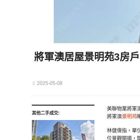
將軍澳居屋景明苑3房戶減
2025-05-08
美聯物業將軍澳
其他二手成交:
將軍澳
景明苑
林健偉指，單位
位景觀開揚，間