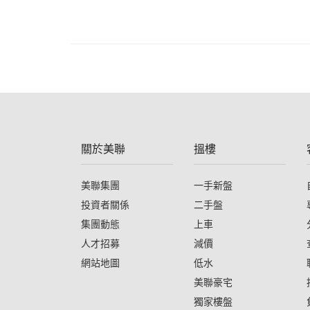
關於美聯
搵樓
美聯集團
一手新盤
投資者關係
二手盤
集團動態
上車
人才招募
減價
網站地圖
低水
美聯豪宅
獨家樓盤