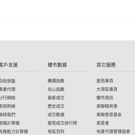
客戶支援
樓市數據
其它服務
自助放盤
樓價指數
屋苑專頁
專業代理
信心指數
大灣區專頁
分行網絡
最新成交
樓市資訊
查詢熱線
歷史成交
美聯精英會
聯絡我們
成交數據
美聯慈善基金
按揭計算機
屋苑成交排行榜
美善會
負擔能力計算機
地區百科
地產代理管理協會