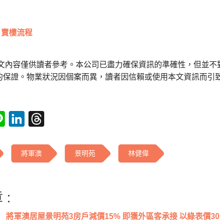
賣樓流程
本文內容僅供讀者參考。本公司已盡力確保資訊的準確性，但並不
的保證。物業狀況因個案而異，讀者因信賴或使用本文資訊而引
tsApp
acebook
Line
LinkedIn
Threads
將軍澳
景明苑
林健偉
 :
將軍澳居屋景明苑3房戶減價15% 即獲外區客承接 以綠表價305