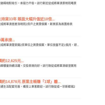
手居屋銀碼相對吸引，承接力不俗。該行新近促成將軍澳景明苑曦景
貨33年 賬面大幅升值近10倍...
行剛促成將軍澳居屋浩明苑2房戶之買賣個案，新買家為首置綠表
承接...
促成將軍澳慧安園2房單位之買賣個案，單位放盤不足1個月，即...
,625元...
期區內睇樓量持續活躍，交投表現向好。該行剛促成將軍澳峻瀅實用
4,876元 原業主帳賺「1球」離...
都城交通生活配套完善，備受上車客歡迎。該行剛促成一宗新都城2