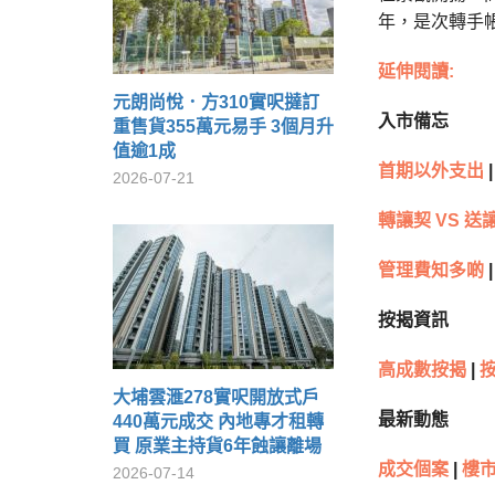
年，是次轉手帳
延伸閱讀:
元朗尚悅．方310實呎撻訂
入市備忘
重售貨355萬元易手 3個月升
值逾1成
首期以外支出
|
2026-07-21
轉讓契 VS 送
管理費知多啲
|
按揭資訊
高成數按揭
|
大埔雲滙278實呎開放式戶
最新動態
440萬元成交 內地專才租轉
買 原業主持貨6年蝕讓離場
成交個案
|
樓市
2026-07-14