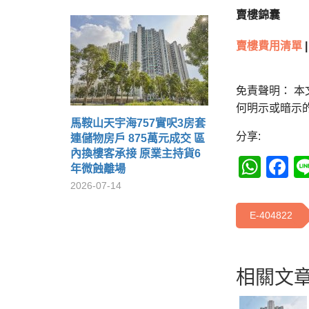
賣樓錦囊
賣樓費用清單
|
免責聲明： 
何明示或暗示
馬鞍山天宇海757實呎3房套
分享:
連儲物房戶 875萬元成交 區
內換樓客承接 原業主持貨6
Wha
F
年微蝕離場
2026-07-14
E-404822
相關文章