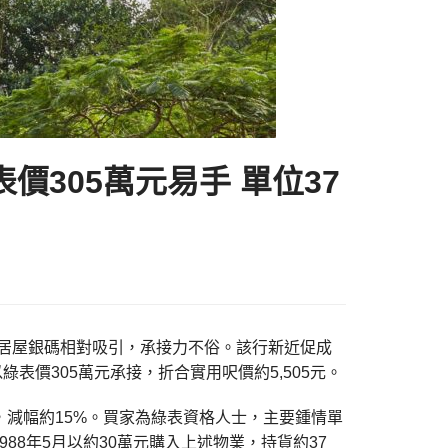
價305萬元易手 單位37
二手居屋銀碼相對吸引，承接力不俗。該行新近促成
表價305萬元承接，折合實用呎價約5,505元。
接，減幅約15%。買家為綠表資格人士，主要鍾情單
8年5月以約30萬元購入上述物業，持貨約37