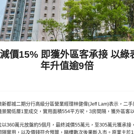
價15% 即獲外區客承接 以綠表
年升值逾9倍
新都城二期分行高級分區營業經理林健偉(Jeff Lam)表示，
曦景閣低層1室成交，實用面積554平方呎，3房間隔，獲外區客以綠
以360萬元放盤約5個月，最終減價55萬元，至305萬元獲承
隔實用，以及價錢符合預算，睇樓數次後果斷入市。原業主於198