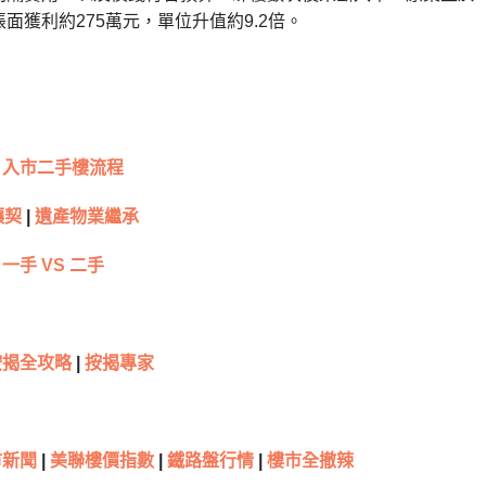
面獲利約275萬元，單位升值約9.2倍。
入市二手樓流程
讓契
|
遺產物業繼承
一手 VS 二手
按揭全攻略
|
按揭專家
新聞
|
美聯樓價指數
|
鐵路盤行情
|
樓市全撤辣