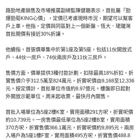
路勁地產銷售及市場推廣副總監陳健聰表示，首批屬「勁
爆勁筍KING心價」，定價已考慮現時市況，期望可以幫客
戶上車。他指，定價與同區對上一個新盤、恆大．珺瓏灣
首批開價有接近30%折讓。
他續指，首張價單集中於第1座及第5座，包括11伙開放式
戶、44伙一房戶、74伙兩房戶及11伙三房戶。
售價方面，價單提供3種付款計劃，扣除最高18%折扣，折
實售價介乎312.5萬至824萬元，折實呎價由9,168至12,336
元。按定價計，首批單位市值約8.97億元。樓盤即日起對
外開放示範單位，周末起收票，最快月內開售。
首批入場單位為5座2樓K室，實用面積291方呎，折實呎價
約10,739元。一房售價最低單位為5座2樓B室，實用面積
370方呎，折實售價366.1萬元，折實呎價約9,895元。兩房
入場戶為5座1樓F室，實用面積495方呎，折實售價488.8