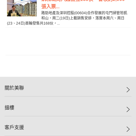
張入票...
路勁地產及深圳控股(00604)合作發展的屯門掃管笏凱
和山，周二(19日)上載銷售安排，落實本周六、周日
(23、24日)首輪發售共168伙，...
關於美聯
美聯集團
搵樓
投資者關係
集團動態
一手新盤
客戶支援
人才招募
二手盤