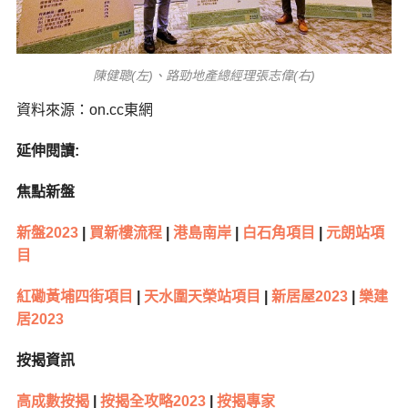
陳健聰(左)、路勁地產總經理張志偉(右)
資料來源：on.cc東網
延伸閱讀:
焦點新盤
新盤2023
|
買新樓流程
|
港島南岸
|
白石角項目
|
元朗站項
目
紅磡黃埔四街項目
|
天水圍天榮站項目
|
新居屋2023
|
樂建
居2023
按揭資訊
高成數按揭
|
按揭全攻略2023
|
按揭專家