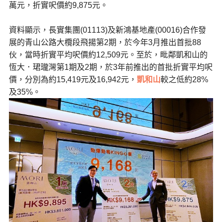
萬元，折實呎價約9,875元。
資料顯示，長實集團(01113)及新鴻基地產(00016)合作發
展的青山公路大欖段飛揚第2期，於今年3月推出首批88
伙，當時折實平均呎價約12,509元。至於，毗鄰凱和山的
恆大．珺瓏灣第1期及2期，於3年前推出的首批折實平均呎
價，分別為約15,419元及16,942元，
凱和山
較之低約28%
及35%。