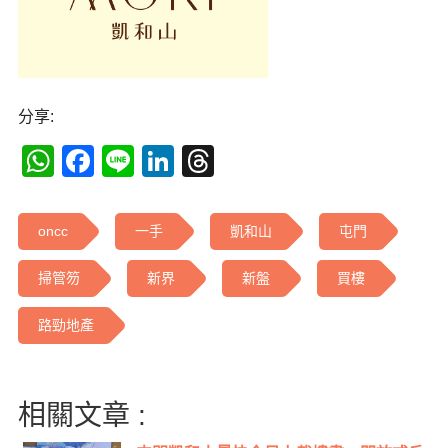
分享:
WhatsApp
Facebook
Line
LinkedIn
Threads
oncc
一手
凱和山
屯門
掃管笏
新界
新盤
買樓
路勁地產
相關文章 :