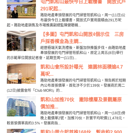
屯門凱和山最快今日上載樓書 開放式戶
291呎起...
路勁地產牽頭發展的屯門掃管笏凱和山，周一(11日)公
布最快今日上載樓書，開放式戶實用面積由291方呎
起。路勁地產銷售及市場推廣副總監陳健聰稱...
【多圖】屯門凱和山開放4個示位 三房
戶採香檳金為主調...
經歷極端天氣洗禮後，新盤加快推盤步伐。由路勁地產
牽頭發展的屯門掃管笏凱和山，原定上周五(8日)舉行
的示範單位開放記者會，延期至周一(11日)...
凱和山會所設計曝光 連園林面積逾4.7
萬呎...
路勁地產牽頭發展的屯門掃管笏凱和山，預告將於短期
內公布首張價單，首批涉不少於139伙。發展商於周二
(12日)披露會所「Club MORI」的...
凱和山加推70伙 撇除樓層及景觀屬原
價加推...
路勁地產牽頭發展的屯門掃管笏凱和山，周一(18日)傍
晚上載價單2號，加推70伙，折實平均呎價11,478元，
較首張價單高約3.5%。發展商指...
凱和山周六起首推168伙 暫收約2,900