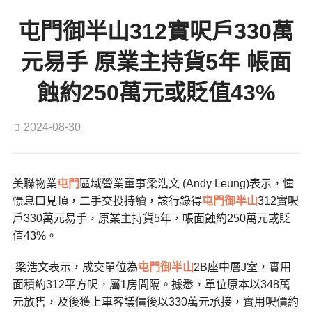
屯門御半山312實呎戶330萬
元易手 原業主持貨5年 帳面
蝕約250萬元或貶值43%
2024-08-30
美聯物業
屯門
區域營業董事梁浩文 (Andy Leung)表示，憧
憬息口見頂，二手交投持續，該行錄得
屯門
御半山
312實呎
戶330萬元易手，原業主持貨5年，帳面蝕約250萬元或貶
值43%。
梁浩文表示，成交單位為
屯門
御半山
2B座中層J室，實用
面積約312平方呎，屬1房間隔。據悉，單位原本以348萬
元放售，及後獲上車客議價後以330萬元承接，實用呎價約