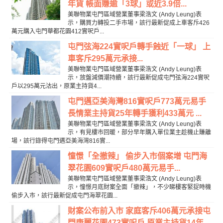
年貨 帳面賺逾「3球」或近3.9倍...
美聯物業屯門區域營業董事梁浩文 (Andy Leung)表
示，購買力轉投二手市場，該行最新促成上車客斥426
萬元購入屯門華都花園412實呎戶...
屯門弦海224實呎戶轉手蝕近「一球」 上
車客斥295萬元承接...
美聯物業屯門區域營業董事梁浩文 (Andy Leung)表
示，放盤減價潮持續，該行最新促成屯門弦海224實呎
戶以295萬元沽出，原業主持貨4...
屯門邁亞美海灣816實呎戶773萬元易手
長情業主持貨25年轉手獲利433萬元 ...
美聯物業屯門區域營業董事梁浩文 (Andy Leung)表
示，有見樓市回暖，部分早年購入單位業主趁機止賺離
場，該行錄得屯門邁亞美海灣816實...
憧憬「全撤辣」 偷步入市個案增 屯門海
翠花園609實呎戶480萬元易手...
美聯物業屯門區域營業董事梁浩文 (Andy Leung)表
示，憧憬月底財案全面「撤辣」，不少睇樓客緊捉時機
偷步入市，該行最新促成屯門海翠花園...
財案公布前入市 家庭客斥406萬元承接屯
門康麗花園473實呎戶 原業主持貨14年