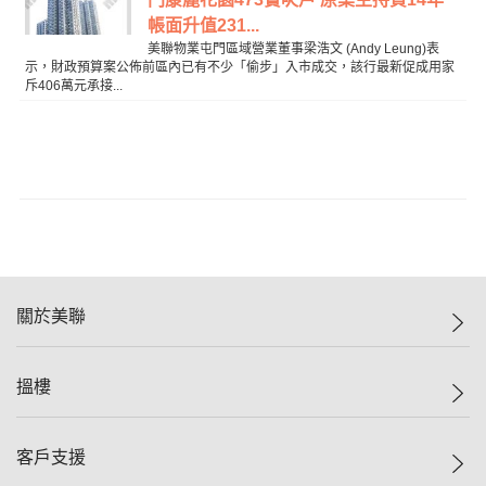
帳面升值231...
美聯物業屯門區域營業董事梁浩文 (Andy Leung)表
示，財政預算案公佈前區內已有不少「偷步」入市成交，該行最新促成用家
斥406萬元承接...
關於美聯
美聯集團
搵樓
投資者關係
集團動態
一手新盤
客戶支援
人才招募
二手盤