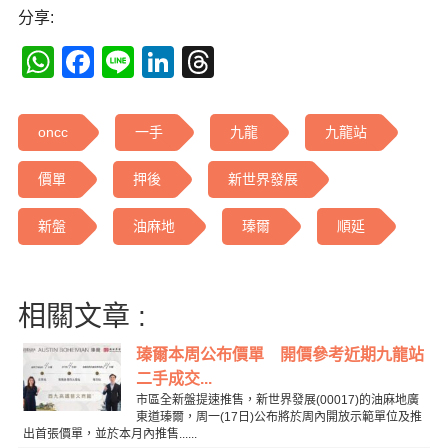
分享:
WhatsApp
Facebook
Line
LinkedIn
Threads
oncc
一手
九龍
九龍站
價單
押後
新世界發展
新盤
油麻地
瑧爾
順延
相關文章 :
瑧爾本周公布價單 開價參考近期九龍站
二手成交...
市區全新盤提速推售，新世界發展(00017)的油麻地廣
東道瑧爾，周一(17日)公布將於周內開放示範單位及推
出首張價單，並於本月內推售......