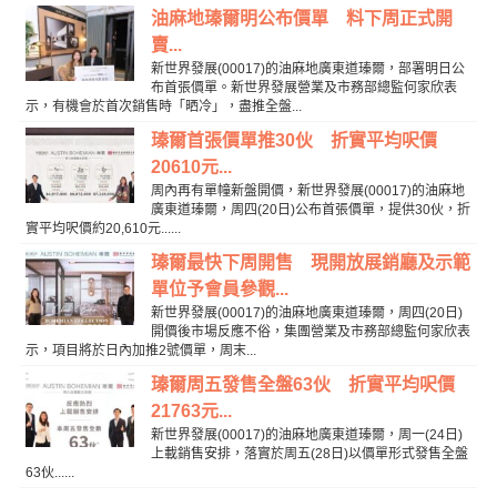
油麻地瑧爾明公布價單 料下周正式開
賣...
新世界發展(00017)的油麻地廣東道瑧爾，部署明日公
布首張價單。新世界發展營業及市務部總監何家欣表
示，有機會於首次銷售時「晒冷」，盡推全盤...
瑧爾首張價單推30伙 折實平均呎價
20610元...
周內再有單幢新盤開價，新世界發展(00017)的油麻地
廣東道瑧爾，周四(20日)公布首張價單，提供30伙，折
實平均呎價約20,610元......
瑧爾最快下周開售 現開放展銷廳及示範
單位予會員參觀...
新世界發展(00017)的油麻地廣東道瑧爾，周四(20日)
開價後市場反應不俗，集團營業及市務部總監何家欣表
示，項目將於日內加推2號價單，周末...
瑧爾周五發售全盤63伙 折實平均呎價
21763元...
新世界發展(00017)的油麻地廣東道瑧爾，周一(24日)
上載銷售安排，落實於周五(28日)以價單形式發售全盤
63伙......