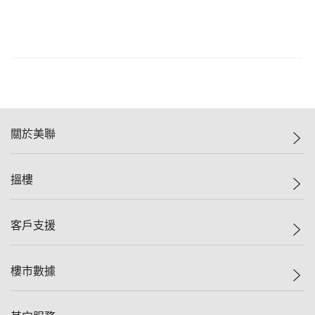
關於美聯
美聯集團
搵樓
投資者關係
集團動態
一手新盤
客戶支援
人才招募
二手盤
網站地圖
上車
自助放盤
樓市數據
減價
專業代理
低水
分行網絡
樓價指數