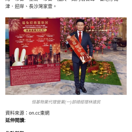
津．迎岸、長沙灣家壹。
恒基物業代理營業(一)部總經理林達民
資料來源：on.cc東網
延伸閱讀: