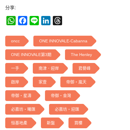
分享:
WhatsApp
Facebook
Line
LinkedIn
Threads
oncc
ONE INNOVALE-Cabanna
ONE INNOVALE第3期
The Henley
一手
南津．迎岸
君譽峰
啟岸
家壹
帝御‧嵐天
帝御‧星濤
帝御‧金灣
必嘉坊‧曦匯
必嘉坊‧迎匯
恒基地產
新盤
買樓