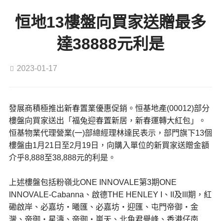
恒地13樓盤向買家送贈最多
達38888元利是
2023-01-17
發展商積極推出新春置業優惠促銷。恒基地產(00012)部分
樓盤向買家送出「福兔迎春置新居，新春運轉大紅包」。
恒基物業代理營業(一)部總經理林達民表示，部門旗下13個
樓盤由1月21日至2月19日，向購入單位的新買家送贈金額
介乎8,888至38,888元的利是。
上述樓盤包括粉嶺北ONE INNOVALE第3期ONE
INNOVALE-Cabanna、啟德THE HENLEY I、II及III期，紅
磡啟岸、必嘉坊‧曦匯、必嘉坊‧迎匯、屯門帝御‧金
灣、帝御‧星濤、帝御‧嵐天、北角君譽峰、香港仔南