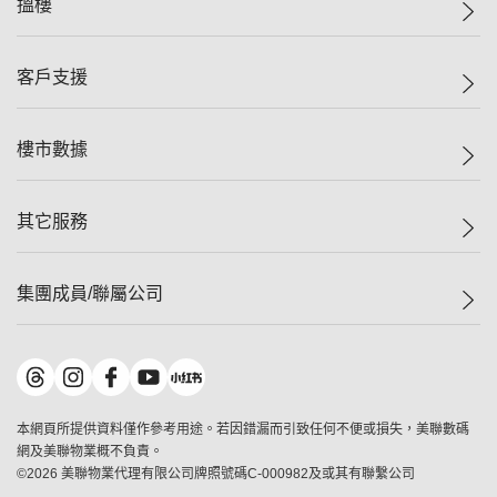
搵樓
投資者關係
集團動態
一手新盤
客戶支援
人才招募
二手盤
網站地圖
上車
自助放盤
樓市數據
減價
專業代理
低水
分行網絡
樓價指數
其它服務
美聯豪宅
查詢熱線
信心指數
獨家樓盤
聯絡我們
最新成交
屋苑專頁
租盤
集團成員/聯屬公司
按揭計算機
歷史成交
大灣區專頁
居屋專頁
負擔能力計算機
成交數據
樓市資訊
買賣流程
美聯物業
轉按計算機
屋苑成交排行榜
美聯精英會
鋑聯控股
*
繳款方式
地區百科
美聯慈善基金
美聯工商舖
*
本網頁所提供資料僅作參考用途。若因錯漏而引致任何不便或損失，美聯數碼
美善會
美聯中國
網及美聯物業概不負責。
地產代理管理協會
©
2026
美聯物業代理有限公司牌照號碼C-000982及或其有聯繫公司
美聯澳門