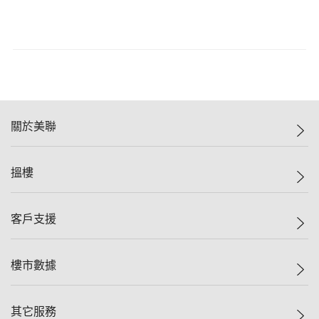
關於美聯
美聯集團
搵樓
投資者關係
集團動態
一手新盤
客戶支援
人才招募
二手盤
網站地圖
上車
自助放盤
樓市數據
減價
專業代理
低水
分行網絡
樓價指數
其它服務
美聯豪宅