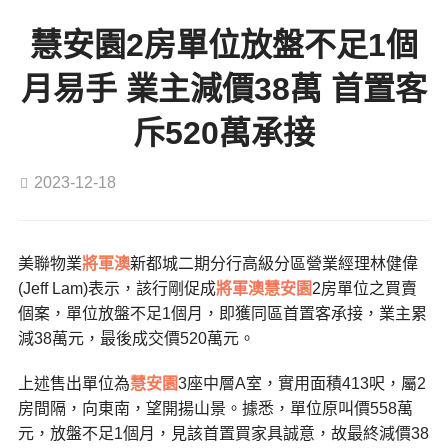
慧安園2房單位放盤不足1個
月易手 業主減價38萬 首置客
斥520萬承接
2023-12-18
美聯物業
將軍澳
新都城二期分行高級分區營業經理林健偉
(Jeff Lam)表示，該行剛促成
將軍澳
慧安園
2房單位之買賣
個案，單位放盤不足1個月，即獲同區首置客承接，業主累
減38萬元，最後成交價520萬元。
上述售出單位為
慧安園
3座中層A室，實用面積413呎，屬2
房間隔，向東南，望開揚山景。據悉，單位原叫價558萬
元，放盤不足1個月，見該首置買家具誠意，故最終減價38