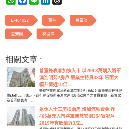
WhatsApp
Facebook
Line
LinkedIn
Threads
E-404822
寶林
將軍澳
慧安園
林健偉
相關文章 :
首置綠表客加快入市 以298.8萬購入將軍
澳浩明苑2房戶 原業主持貨33年 賬面大
幅升值近10倍...
美聯物業將軍澳新都城二期分行高級分區營業經理林健
偉(Jeff Lam)表示，該行剛促成將軍澳居屋浩明苑2房戶之買賣個案，新買家
為首置綠表客，...
退休人士三房換兩房 增加流動資金 斥
405萬元入市將軍澳慧安園354實呎戶
2019年貨貶值近3成...