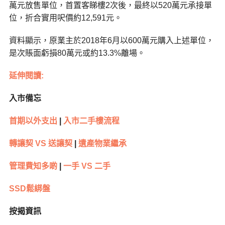
萬元放售單位，首置客睇樓2次後，最終以520萬元承接單
位，折合實用呎價約12,591元。
資料顯示，原業主於2018年6月以600萬元購入上述單位，
是次賬面虧損80萬元或約13.3%離場。
延伸閱讀:
入市備忘
首期以外支出
|
入市二手樓流程
轉讓契 VS 送讓契
|
遺產物業繼承
管理費知多啲
|
一手 VS 二手
SSD鬆綁盤
按揭資訊