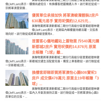
美聯物業將軍澳新都城二期分行高級分區營業經理林健
偉(Jeff Lam)表示，樓價尚處低位，有換樓客把握機遇入市。該行新近促成一
宗將軍澳慧安園...
優質單位承接加快 將軍澳峻瀅靚裝2房戶
630萬元易手 實用呎價約12,625元...
美聯物業將軍澳新都城二期分行高級分區營業經理林健
偉(Jeff Lam)表示，近期區內睇樓量持續活躍，交投表
現向好。該行剛促成將軍澳峻瀅實用4...
首置客心儀地鐵站上蓋物業 斥540萬元購
新都城2房戶 實用呎價約14,876元 原業
主帳賺「1球」離...
美聯物業將軍澳新都城二期分行高級分區營業經理林健
偉(Jeff Lam)表示，新都城交通生活配套完善，備受上車客歡迎。該行剛促成
一宗新都城2房...
換樓客即睇即買將軍澳怡心園606實呎3
房戶 成交價478萬元 原業主19年帳賺「3
球」...
美聯物業將軍澳新都城二期分行高級分區營業經理林健
偉(Jeff Lam)表示，區內入市氣氛保持正面，該行剛促成一宗將軍澳怡心園3
房單位的交投，...