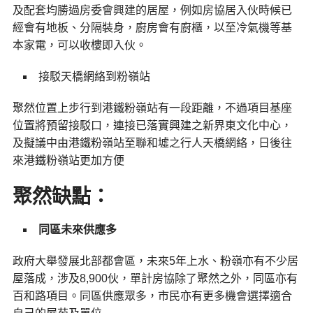
及配套均勝過房委會興建的居屋，例如房協居入伙時候已
經會有地板、分隔裝身，廚房會有廚櫃，以至冷氣機等基
本家電，可以收樓即入伙。​​​
接駁天橋網絡到粉嶺站
聚然位置上步行到港鐵粉嶺站有一段距離，不過項目基座
位置將預留接駁口，連接已落實興建之新界東文化中心，
及擬議中由港鐵粉嶺站至聯和墟之行人天橋網絡，日後往
來港鐵粉嶺站更加方便
聚然缺點：
同區未來供應多
政府大舉發展北部都會區，未來5年上水、粉嶺亦有不少居
屋落成，涉及8,900伙，單計房協除了聚然之外，同區亦有
百和路項目。同區供應眾多，市民亦有更多機會選擇適合