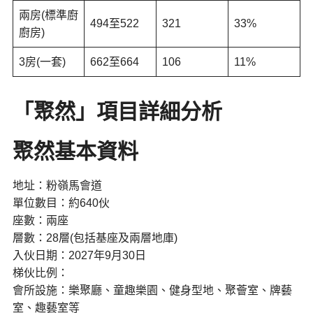
兩房(標準廚
494至522
321
33%
廚房)
3房(一套)
662至664
106
11%
「聚然」項目詳細分析
聚然基本資料
地址：粉嶺馬會道
單位數目：約640伙
座數：兩座
層數：28層(包括基座及兩層地庫)
入伙日期：2027年9月30日
梯伙比例：
會所設施：樂聚廳、童趣樂園、健身型地、聚薈室、牌藝
室、趣藝室等