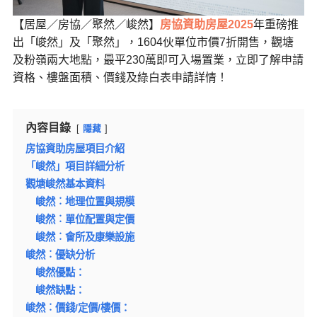
【居屋／房協／聚然／峻然】
房協資助房屋2025
年重磅推
出「峻然」及「聚然」，1604伙單位市價7折開售，觀塘
及粉嶺兩大地點，最平230萬即可入場置業，立即了解申請
資格、樓盤面積、價錢及綠白表申請詳情！
內容目錄
隱藏
房協資助房屋項目介紹
「峻然」項目詳細分析
觀塘峻然基本資料
峻然︰地理位置與規模
峻然︰單位配置與定價
峻然︰會所及康樂設施
峻然︰優缺分析
峻然優點：
峻然缺點：
峻然︰價錢/定價/樓價：