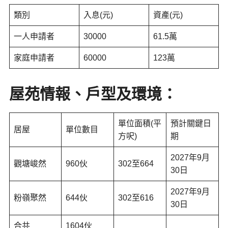
類別
入息(元)
資產(元)
一人申請者
30000
61.5萬
家庭申請者
60000
123萬
屋苑情報、戶型及環境：
單位面積(平
預計關鍵日
居屋
單位數目
方呎)
期
2027年9月
觀塘峻然
960伙
302至664
30日
2027年9月
粉嶺聚然
644伙
302至616
30日
合共
1604伙