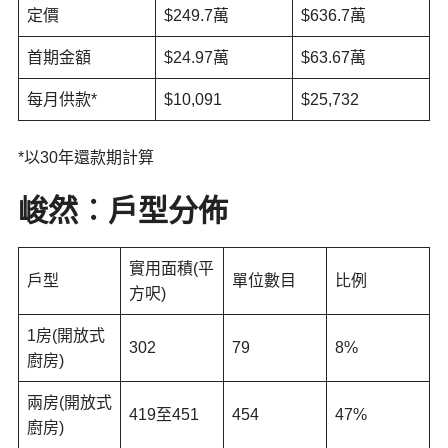
定價
$249.7萬
$636.7萬
首期金額
$24.97萬
$63.67萬
每月供款*
$10,091
$25,732
*以30年還款期計算
峻然︰
戶型分佈
實用面積(平
戶型
單位數目
比例
方呎)
1房(開放式
302
79
8%
廚房)
兩房(開放式
419至451
454
47%
廚房)