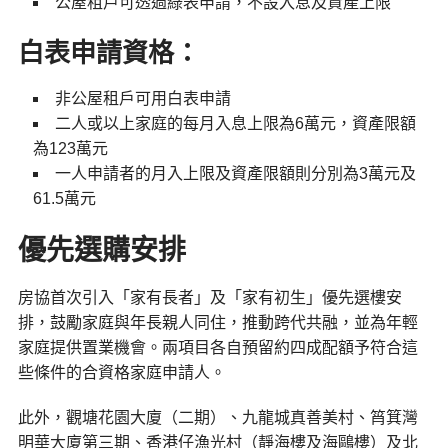
公屋租戶可透過綠表申請，不設入息及資產上限
白表申請資格：
非公屋租戶可用白表申請
二人或以上家庭的每月入息上限為6萬元，資產限額
為123萬元
一人申請者的月入上限及資產限額則分別為3萬元及
61.5萬元
優先選購安排
房協首次引入「家有長者」及「家有初生」優先選樓安
排，鼓勵家庭與年長親人同住，推動跨代共融，並為年輕
家庭提供置業機會。兩項目各自預留約四成配額予符合這
些條件的合資格家庭申請人。
此外，觀塘花園大廈（二期）、九龍城真善美村、筲箕灣
明華大廈第三期、香港仔漁光村（靜海樓及海鷗樓）及北