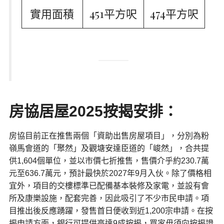
實用面積
451平方呎
474平方呎
房協居屋2025按揭安排：
房協目前正在推售兩個「資助出售房屋項目」，分別為粉
嶺馬會道的「聚然」及觀塘安達臣道的「峻然」，合共提
供1,604個單位，並以市價七折推售，售價介乎約230.7萬
元至636.7萬元，預計最快於2027年9月入伙。除了價格相
宜外，項目的交樓標準已配備基本裝修及家電，並設有會
所及康樂設施，配套完善，因此吸引了不少市民申請。項
目推出後反應踴躍，發售首日便收到近1,200宗申請。在按
揭申請方面，銀行可提供高達9成按揭，買家毋須向按揭證