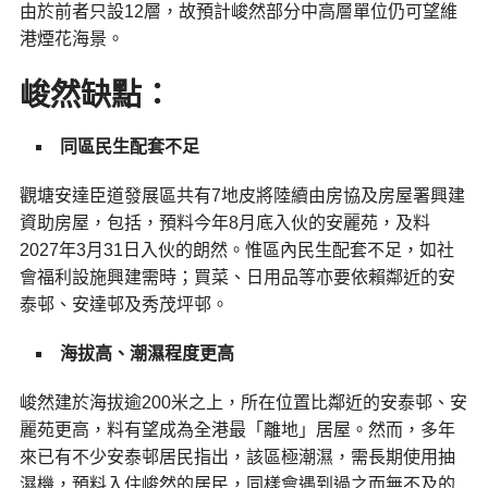
由於前者只設12層，故預計峻然部分中高層單位仍可望維
港煙花海景。
峻然缺點：
同區民生配套不足
觀塘安達臣道發展區共有7地皮將陸續由房協及房屋署興建
資助房屋，包括，預料今年8月底入伙的安麗苑，及料
2027年3月31日入伙的朗然。惟區內民生配套不足，如社
會福利設施興建需時；買菜、日用品等亦要依賴鄰近的安
泰邨、安達邨及秀茂坪邨。
海拔高、潮濕程度更高
峻然建於海拔逾200米之上，所在位置比鄰近的安泰邨、安
麗苑更高，料有望成為全港最「離地」居屋。然而，多年
來已有不少安泰邨居民指出，該區極潮濕，需長期使用抽
濕機，預料入住峻然的居民，同樣會遇到過之而無不及的