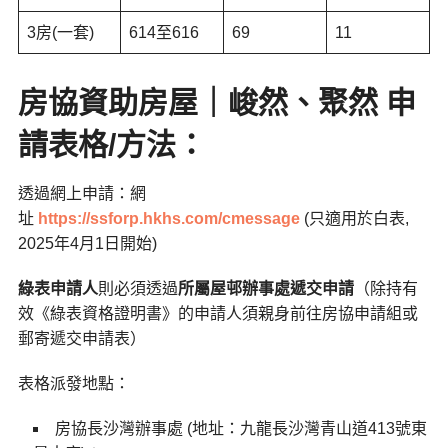
3房(一套)
614至616
69
11
房協資助房屋｜峻然、聚然 申
請表格/方法：
透過網上申請：網
址
https://ssforp.hkhs.com/cmessage
(只適用於白表,
2025年4月1日開始)
綠表申請人
則必須透過
所屬屋邨辦事處遞交申請
（除持有
效《綠表資格證明書》的申請人須親身前往房協申請組或
郵寄遞交申請表）
表格派發地點：
房協長沙灣辦事處 (地址：九龍長沙灣青山道413號東