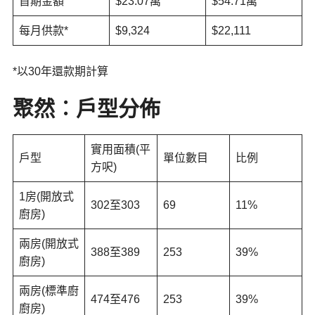
首期金額
$23.07萬
$54.71萬
每月供款*
$9,324
$22,111
*以30年還款期計算
聚然︰
戶型分佈
實用面積(平
戶型
單位數目
比例
方呎)
1房(開放式
302至303
69
11%
廚房)
兩房(開放式
388至389
253
39%
廚房)
兩房(標準廚
474至476
253
39%
廚房)