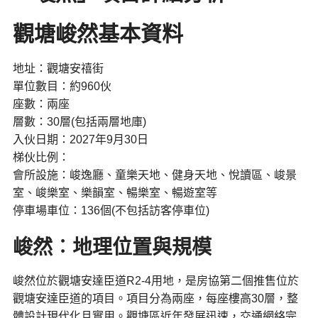
觀塘峻然基本資料
地址：觀塘安禧街
單位數目：約960伙
座數：兩座
層數：30層(包括兩層地庫)
入伙日期：2027年9月30日
梯伙比例：
會所設施：峻逸廳、童樂天地、健身天地、悅讀區、峻景
室、峻樂室、樂韻室、暢樂室、暢遊室等
停車場車位：136個(不包括訪客停車位)
峻然︰地理位置與規模
峻然位於觀塘安達臣道R2-4用地，是房協第二個推售位於
觀塘安達臣道的項目。項目分為兩座，每座樓高30層，整
體設計現代化且實用。觀塘區近年發展迅速，交通網絡完