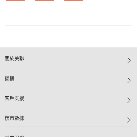
關於美聯
美聯集團
搵樓
投資者關係
集團動態
一手新盤
客戶支援
人才招募
二手盤
網站地圖
上車
自助放盤
樓市數據
減價
專業代理
低水
分行網絡
樓價指數