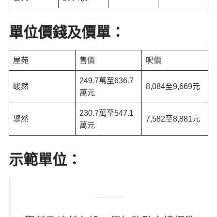
單位價錢及價單：
屋苑
售價
呎價
249.7萬至636.7
峻然
8,084至9,669元
萬元
230.7萬至547.1
聚然
7,582至8,881元
萬元
示範單位：