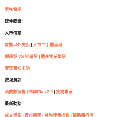
更多資訊
延伸閱讀:
入市備忘
首期以外支出
|
入市二手樓流程
轉讓契 VS 送讓契
|
遺產物業繼承
管理費知多啲
按揭資訊
高成數按揭
|
林鄭Plan 2.0
|
按揭專家
最新動態
成交個案
|
樓市新聞
|
美聯樓價指數
|
鐵路盤行情