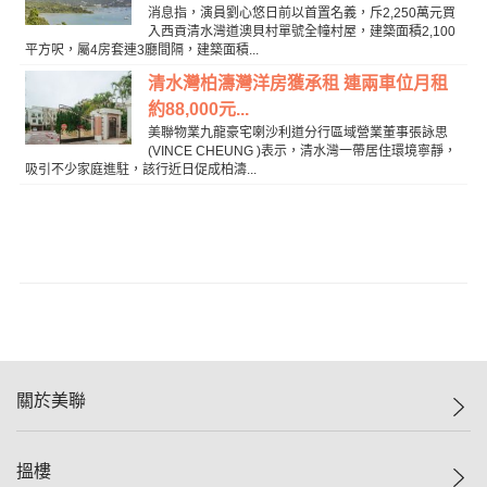
消息指，演員劉心悠日前以首置名義，斥2,250萬元買
入西貢清水灣道澳貝村單號全幢村屋，建築面積2,100
平方呎，屬4房套連3廳間隔，建築面積...
清水灣柏濤灣洋房獲承租 連兩車位月租
約88,000元...
美聯物業九龍豪宅喇沙利道分行區域營業董事張詠思
(VINCE CHEUNG )表示，清水灣一帶居住環境寧靜，
吸引不少家庭進駐，該行近日促成柏濤...
關於美聯
美聯集團
搵樓