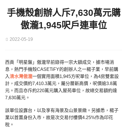
手機殼創辦人斥7,630萬元購
傲瀧1,945呎戶連車位
2022-05-19
西貢「明星盤」傲瀧早前錄得一宗大額成交，據市場消
息，熱門手機殼CASETiFY的創辦人之一楊子業，早前購
入
清水灣
傲瀧
一個實用面積1,945方呎單位，為4房雙套設
計，成交價約7,410.3萬元，屬分層新高價，呎價逾3.8萬
元。而且亦斥約220萬元購入屋苑車位，故總交易額約達
7,630萬元。
該單位設露台，以及享有海景及山景景緻。另據悉，楊子
業以首置身份入市，故是次交易付樓價4.25%作為印花
稅。