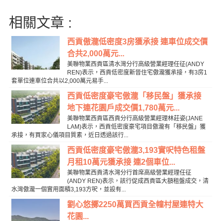
相關文章 :
西貢傲瀧低密度3房獲承接 連車位成交價
合共2,000萬元...
美聯物業西貢區清水灣分行高級營業經理任征(ANDY
REN)表示，西貢低密度新晉住宅傲瀧獲承接，有3房1
套單位連車位合共以2,000萬元易手...
西貢低密度豪宅傲瀧「移民盤」獲承接
地下連花園戶成交價1,780萬元...
美聯物業西貢區西貢分行高級營業經理林莊姿(JANE
LAM)表示，西貢低密度豪宅項目傲瀧有「移民盤」獲
承接，有買家心儀項目質素，近日透過該行...
西貢低密度豪宅傲瀧3,193實呎特色租盤
月租10萬元獲承接 連2個車位...
美聯物業西貢清水灣分行首席高級營業經理任征
(ANDY REN)表示，該行促成西貢區大額租盤成交，清
水灣傲瀧一個實用面積3,193方呎，並設有...
劉心悠擲2250萬買西貢全幢村屋連特大
花園...