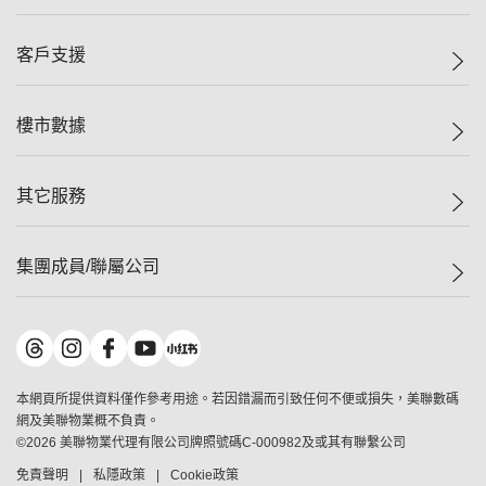
投資者關係
集團動態
一手新盤
客戶支援
人才招募
二手盤
網站地圖
上車
自助放盤
樓市數據
減價
專業代理
低水
分行網絡
樓價指數
其它服務
美聯豪宅
查詢熱線
信心指數
獨家樓盤
聯絡我們
最新成交
屋苑專頁
租盤
集團成員/聯屬公司
按揭計算機
歷史成交
大灣區專頁
居屋專頁
負擔能力計算機
成交數據
樓市資訊
買賣流程
美聯物業
轉按計算機
屋苑成交排行榜
美聯精英會
鋑聯控股
*
繳款方式
地區百科
美聯慈善基金
美聯工商舖
*
本網頁所提供資料僅作參考用途。若因錯漏而引致任何不便或損失，美聯數碼
美善會
美聯中國
網及美聯物業概不負責。
地產代理管理協會
©
2026
美聯物業代理有限公司牌照號碼C-000982及或其有聯繫公司
美聯澳門
申報已遞交的購樓意向登記
免責聲明
私隱政策
Cookie政策
美聯金融集團