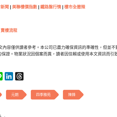
新聞
|
美聯樓價指數
|
鐵路盤行情
|
樓市全撤辣
賣樓流程
本文內容僅供讀者參考。本公司已盡力確保資訊的準確性，但並不
的保證。物業狀況因個案而異，讀者因信賴或使用本文資訊而引
tsApp
acebook
Line
LinkedIn
Threads
元朗
四季雅苑
陳鋒