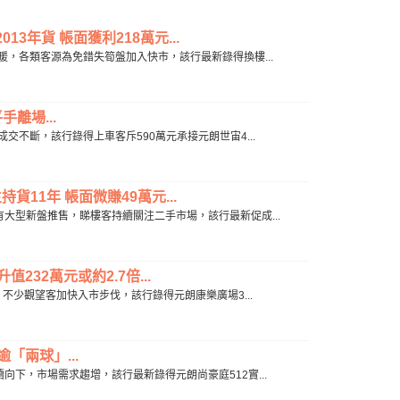
3年貨 帳面獲利218萬元...
氣氛回暖，各類客源為免錯失筍盤加入快市，該行最新錄得換樓...
離場...
內成交不斷，該行錄得上車客斥590萬元承接元朗世宙4...
貨11年 帳面微賺49萬元...
場未有大型新盤推售，睇樓客持續關注二手市場，該行最新促成...
232萬元或約2.7倍...
見頂，不少觀望客加快入市步伐，該行錄得元朗康樂廣場3...
「兩球」...
持續向下，市場需求趨增，該行最新錄得元朗尚豪庭512實...