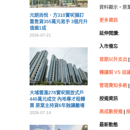
資料顯示，原業
元朗尚悅．方310實呎撻訂
更多資訊
重售貨355萬元易手 3個月升
值逾1成
延伸閱讀:
2026-07-21
入市備忘
首期以外支出
|
轉讓契 VS 送
管理費知多啲
|
大埔雲滙278實呎開放式戶
按揭資訊
440萬元成交 內地專才租轉
買 原業主持貨6年蝕讓離場
高成數按揭
|
2026-07-14
最新動態