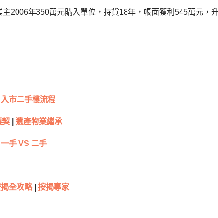
主2006年350萬元購入單位，持貨18年，帳面獲利545萬元，升
入市二手樓流程
讓契
|
遺產物業繼承
一手 VS 二手
按揭全攻略
|
按揭專家