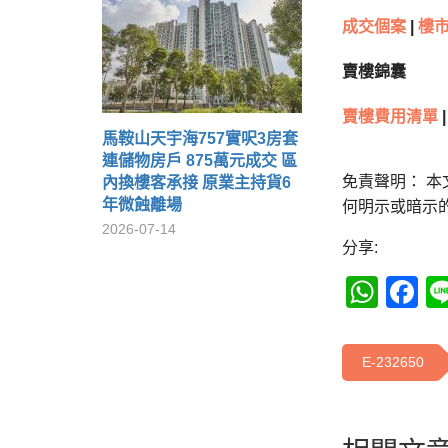
成交個案
|
樓市
賣樓錦囊
賣樓費用清單
|
馬鞍山天宇海757實呎3房套
連儲物房戶 875萬元成交 區
免責聲明： 
內換樓客承接 原業主持貨6
年微蝕離場
何明示或暗示
2026-07-14
分享:
Wha
F
E-232650