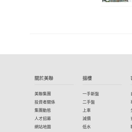
關於美聯
搵樓
美聯集團
一手新盤
投資者關係
二手盤
集團動態
上車
人才招募
減價
網站地圖
低水