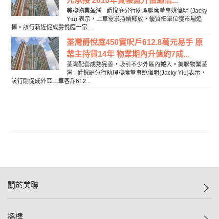
元承接 2010年貨帳面升值逾倍...
美聯物業荃灣 - 爵悅庭分行助理聯席董事姚偉明 (Jacky
Yiu) 表示，上車需求持續釋放，優質細單位獲市場追
捧。該行新近促成爵悅庭一宗...
荃灣爵悅庭450實呎戶612.8萬元易手 原
業主持貨14年 物業期內升值約7成...
荃灣配套成熟完善，吸引不少外區內搬入。美聯物業荃
灣 - 爵悅庭分行助理聯席董事姚偉明(Jacky Yiu)表示，
該行剛促成外區上車客斥612...
關於美聯
美聯集團
搵樓