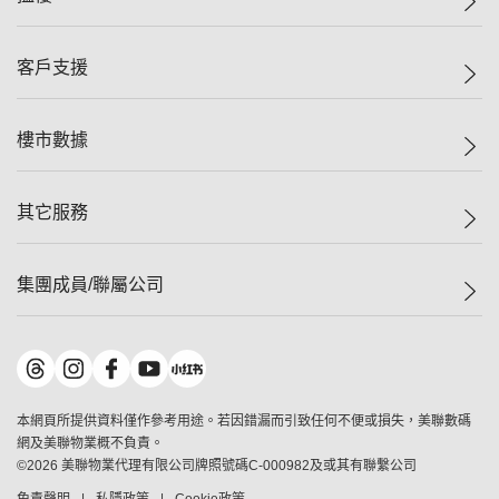
投資者關係
集團動態
一手新盤
客戶支援
人才招募
二手盤
網站地圖
上車
自助放盤
樓市數據
減價
專業代理
低水
分行網絡
樓價指數
其它服務
美聯豪宅
查詢熱線
信心指數
獨家樓盤
聯絡我們
最新成交
屋苑專頁
租盤
集團成員/聯屬公司
按揭計算機
歷史成交
大灣區專頁
居屋專頁
負擔能力計算機
成交數據
樓市資訊
買賣流程
美聯物業
轉按計算機
屋苑成交排行榜
美聯精英會
鋑聯控股
*
繳款方式
地區百科
美聯慈善基金
美聯工商舖
*
本網頁所提供資料僅作參考用途。若因錯漏而引致任何不便或損失，美聯數碼
美善會
美聯中國
網及美聯物業概不負責。
地產代理管理協會
©
2026
美聯物業代理有限公司牌照號碼C-000982及或其有聯繫公司
美聯澳門
申報已遞交的購樓意向登記