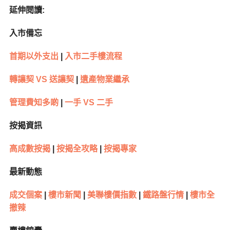
延伸閱讀:
入市備忘
首期以外支出
|
入市二手樓流程
轉讓契 VS 送讓契
|
遺產物業繼承
管理費知多啲
|
一手 VS 二手
按揭資訊
高成數按揭
|
按揭全攻略
|
按揭專家
最新動態
成交個案
|
樓市新聞
|
美聯樓價指數
|
鐵路盤行情
|
樓市全
撤辣