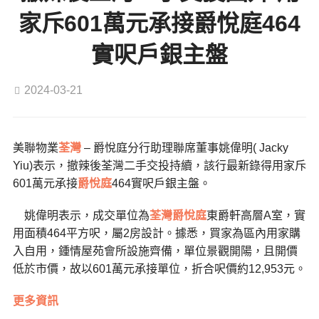
家斥601萬元承接爵悅庭464
實呎戶銀主盤
2024-03-21
美聯物業
荃灣
– 爵悅庭分行助理聯席董事姚偉明( Jacky
Yiu)表示，撤辣後荃灣二手交投持續，該行最新錄得用家斥
601萬元承接
爵悅庭
464實呎戶銀主盤。
姚偉明表示，成交單位為
荃灣
爵悅庭
東爵軒高層A室，實
用面積464平方呎，屬2房設計。據悉，買家為區內用家購
入自用，鍾情屋苑會所設施齊備，單位景觀開陽，且開價
低於市價，故以601萬元承接單位，折合呎價約12,953元。
更多資訊