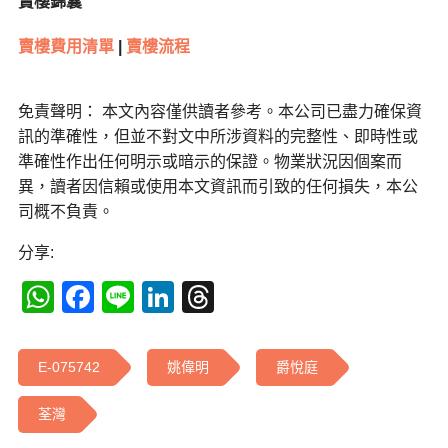
賣樓錦囊
賣樓費用清單
|
賣樓流程
免責聲明： 本文內容僅供讀者參考。本公司已盡力確保資
訊的準確性，但並不對文中所涉資料的完整性、即時性或
準確性作出任何明示或暗示的保證。物業狀況因個案而
異，讀者因信賴或使用本文資訊而引致的任何損失，本公
司概不負責。
分享:
WhatsApp
Facebook
Line
LinkedIn
Threads
E-075742
姚偉明
爵悅庭
荃灣