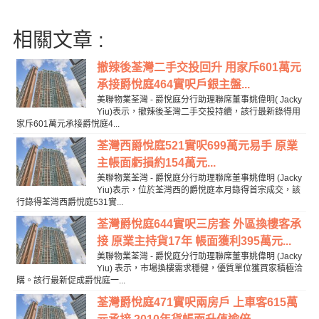
相關文章 :
撤辣後荃灣二手交投回升 用家斥601萬元
承接爵悅庭464實呎戶銀主盤...
美聯物業荃灣 - 爵悅庭分行助理聯席董事姚偉明( Jacky
Yiu)表示，撤辣後荃灣二手交投持續，該行最新錄得用
家斥601萬元承接爵悅庭4...
荃灣西爵悅庭521實呎699萬元易手 原業
主帳面虧損約154萬元...
美聯物業荃灣 - 爵悅庭分行助理聯席董事姚偉明 (Jacky
Yiu)表示，位於荃灣西的爵悅庭本月錄得首宗成交，該
行錄得荃灣西爵悅庭531實...
荃灣爵悅庭644實呎三房套 外區換樓客承
接 原業主持貨17年 帳面獲利395萬元...
美聯物業荃灣 - 爵悅庭分行助理聯席董事姚偉明 (Jacky
Yiu) 表示，市場換樓需求穩健，優質單位獲買家積極洽
購。該行最新促成爵悅庭一...
荃灣爵悅庭471實呎兩房戶 上車客615萬