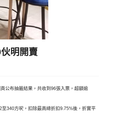
0伙明開賣
網頁公布抽籤結果，共收到96張入票，超額逾
至340方呎，扣除最高總折扣9.75%後，折實平