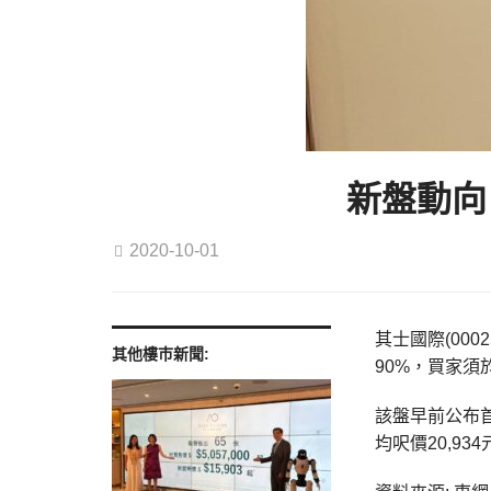
新盤動向
2020-10-01
其士國際(000
其他樓巿新聞:
90%，買家須
該盤早前公布首
均呎價20,934