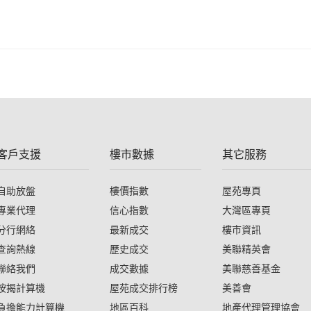
客戶支援
樓市數據
其它服務
自助放盤
樓價指數
屋苑專頁
專業代理
信心指數
大灣區專頁
分行網絡
最新成交
樓市資訊
查詢熱線
歷史成交
美聯精英會
聯絡我們
成交數據
美聯慈善基金
按揭計算機
屋苑成交排行榜
美善會
負擔能力計算機
地區百科
地產代理管理協會