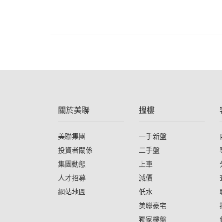
關於美聯
搵樓
美聯集團
一手新盤
投資者關係
二手盤
集團動態
上車
人才招募
減價
網站地圖
低水
美聯豪宅
獨家樓盤