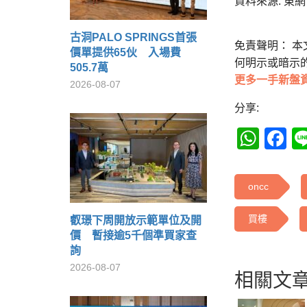
資料來源: 東網 o
古洞PALO SPRINGS首張
免責聲明： 
價單提供65伙 入場費
何明示或暗示
505.7萬
更多一手新盤
2026-08-07
分享:
Wha
F
oncc
買樓
叡璟下周開放示範單位及開
價 暫接逾5千個準買家查
詢
2026-08-07
相關文章