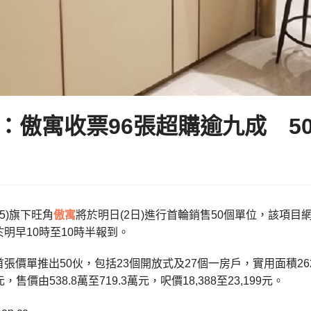
：傲寓收票96張超購逾九成 5
25)旗下旺角
傲寓
將於明日(2日)進行首輪銷售50個單位，該項目
於明早10時至10時半報到。
張價單推出50伙，包括23個開放式及27個一房戶，實用面積262
元，售價由538.8萬至719.3萬元，呎價18,388至23,199元。