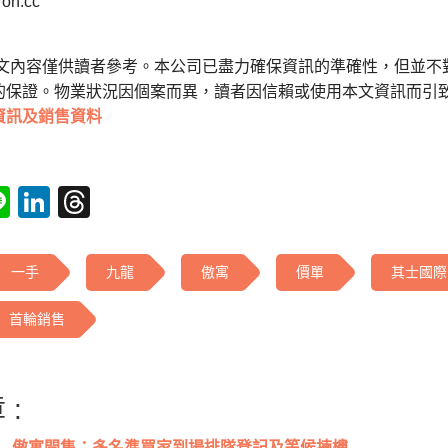
n.cc
本文內容僅供讀者參考。本公司已盡力確保資訊的準確性，但並不
的保證。物業狀況因個案而異，讀者因信賴或使用本文資訊而引
資訊及銷售資料
tsApp
acebook
Line
LinkedIn
Threads
一手
九龍
傲寓
價單
其士國際
首輪銷售
 :
傲寓開售：多名準買家到場排隊登記及等候揀樓...