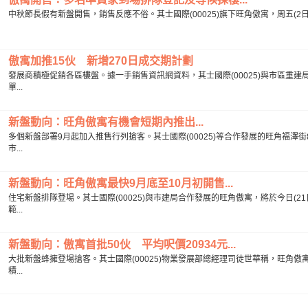
中秋節長假有新盤開售，銷售反應不俗。其士國際(00025)旗下旺角傲寓，周五(2
傲寓加推15伙 新增270日成交期計劃
發展商積極促銷各區樓盤。據一手銷售資訊網資料，其士國際(00025)與市區重
單...
新盤動向：旺角傲寓有機會短期內推出...
多個新盤部署9月起加入推售行列搶客。其士國際(00025)等合作發展的旺角福
市...
新盤動向：旺角傲寓最快9月底至10月初開售...
住宅新盤排隊登場。其士國際(00025)與市建局合作發展的旺角傲寓，將於今日(
範...
新盤動向：傲寓首批50伙 平均呎價20934元...
大批新盤蜂擁登場搶客。其士國際(00025)物業發展部總經理司徒世華稱，旺角傲
積...