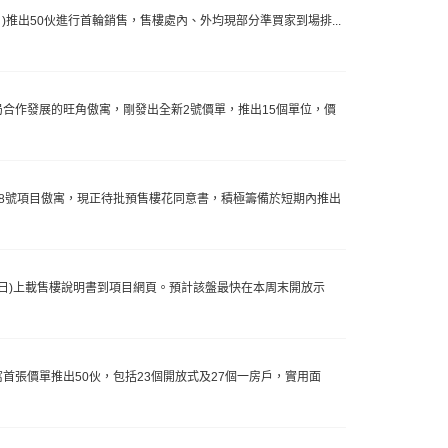
日)推出50伙進行首輪銷售，售樓處內、外均現部分準買家到場排...
建局合作發展的旺角傲寓，剛發出全新2號價單，推出15個單位，價
澤街8號項目傲寓，現正待批預售樓花同意書，積極籌備於短期內推出
21日)上載售樓說明書到項目網頁。預計該盤最快在本周末開放示
寓首張價單推出50伙，包括23個開放式及27個一房戶，實用面