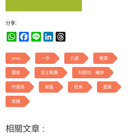
分享:
WhatsApp
Facebook
Line
LinkedIn
Threads
oncc
一手
九龍
傲寓
價單
其士集團
利奧坊．曦岸
市建局
新盤
旺角
置業
買樓
相關文章 :