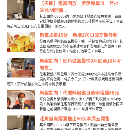
【多圖】傲寓開放一房示範單位 首批
50伙明開價...
其士國際(00025)與市建局合作發展的旺角傲寓，首度
安排傳媒參觀經改動連裝修及交樓標準示範單位。項目
將於周三(23日)公布首批開價，涉及5...
傲寓加推15伙 新增270日成交期計劃
發展商積極促銷各區樓盤。據一手銷售資訊網資料，其
士國際(00025)與市區重建局合作發展的旺角傲寓，剛
發出全新2號價單，推出15個單位，價單...
新盤動向：旺角傲寓最快9月底至10月初
開售...
住宅新盤排隊登場。其士國際(00025)與市建局合作發
展的旺角傲寓，將於今日(21日)上載售樓說明書到項目
網頁。預計該盤最快在本周末開放示範...
新盤動向：代理料傲寓日後呎租達60元
旺角傲寓首張價單推出50伙，折實平均呎價20,934港
元。美聯物業住宅部行政總布少明稱，該盤開價較同區
新盤之前開價折讓逾10%，首批單位可望...
旺角傲寓落實推出50伙本周五開售
其士國際(00025)旗下旺角傲寓，剛發出首份銷售安
排，落實推出50伙於本周五(10月2日)開售。該盤早前