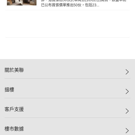
已公布首張價單推出50伙，包括23...
關於美聯
美聯集團
搵樓
投資者關係
集團動態
一手新盤
客戶支援
人才招募
二手盤
網站地圖
上車
自助放盤
樓市數據
減價