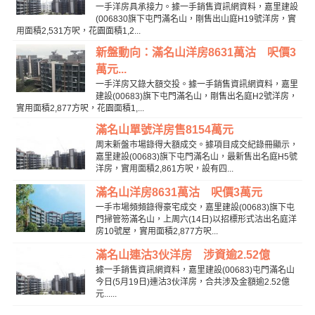
一手洋房具承接力。據一手銷售資訊網資料，嘉里建設
(006830旗下屯門滿名山，剛售出山庭H19號洋房，實
用面積2,531方呎，花園面積1,2...
新盤動向：滿名山洋房8631萬沽 呎價3
萬元...
一手洋房又錄大額交投。據一手銷售資訊網資料，嘉里
建設(00683)旗下屯門滿名山，剛售出名庭H2號洋房，
實用面積2,877方呎，花園面積1,...
滿名山單號洋房售8154萬元
周末新盤市場錄得大額成交。據項目成交紀錄冊顯示，
嘉里建設(00683)旗下屯門滿名山，最新售出名庭H5號
洋房，實用面積2,861方呎，設有四...
滿名山洋房8631萬沽 呎價3萬元
一手市場頻頻錄得豪宅成交，嘉里建設(00683)旗下屯
門掃管笏滿名山，上周六(14日)以招標形式沽出名庭洋
房10號屋，實用面積2,877方呎...
滿名山連沽3伙洋房 涉資逾2.52億
據一手銷售資訊網資料，嘉里建設(00683)屯門滿名山
今日(5月19日)連沽3伙洋房，合共涉及金額逾2.52億
元......