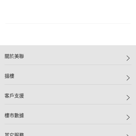
關於美聯
美聯集團
搵樓
投資者關係
集團動態
一手新盤
客戶支援
人才招募
二手盤
網站地圖
上車
自助放盤
樓市數據
減價
專業代理
低水
分行網絡
樓價指數
其它服務