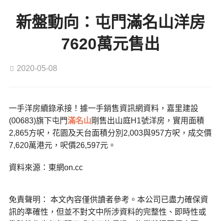
新盤動向：屯門滿名山洋房
7620萬元售出
2020-05-08
一手洋房續錄承接！據一手銷售資訊網資料，嘉里建設
(00683)旗下屯門
滿名山
剛售出山庭H1號洋房，實用面積
2,865方呎，花園及天台面積分別2,003與957方呎，成交價
7,620萬港元，呎價26,597元。
資料來源：東網on.cc
免責聲明： 本文內容僅供讀者參考。本公司已盡力確保資
訊的準確性，但並不對文中所涉資料的完整性、即時性或