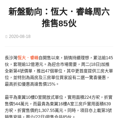
新盤動向：恆大．睿峰周六
推售85伙
2020-08-18
長沙灣
恆大．睿峰
自開售以來，銷情持續理想，累沽逾145
伙，套現逾12億港元。為迎合市場需要，周二(18日)加推
全新第4號價單，推出47個單位，其中更首度提供三房大單
位，並特別為兩房及三房單位買家設有二選一驚喜優惠，
最高折扣優惠高達售價15%。
最平為東翼10樓D室開放式單位，實用面積224方呎，折實
售價544萬元，而最貴為東翼16樓A室三房戶實用面積639
方呎，折實售價約1,307.55萬元。同時，項目亦上載第3號
銷售安排，周六(22日)發售合共85伙。