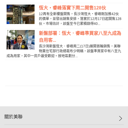
恆大‧睿峰落實下周二開售128伙
12再有全新樓盤開售，長沙灣恆大‧睿峰剛加推42伙
的價單，並發出銷售安排，落實於12月17日起開售128
伙。市場估計，該盤至今已累積錄得40...
新盤部署：恆大．睿峰準買家八至九成為
自用客...
長沙灣新盤恆大．睿峰周二(17日)展開首輪銷售，美聯
物業住宅部行政總裁布少明稱，該盤準買家中有八至九
成為用家，其中一房戶最受歡迎。按地區劃分...
關於美聯