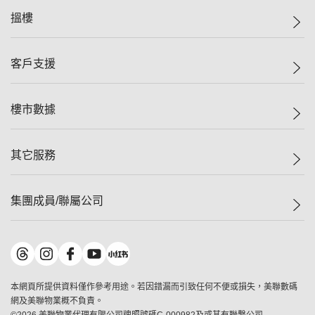
美聯集團
搵樓
投資者關係
集團動態
一手新盤
客戶支援
人才招募
二手盤
網站地圖
上車
自助放盤
樓市數據
減價
專業代理
低水
分行網絡
樓價指數
其它服務
美聯豪宅
查詢熱線
信心指數
獨家樓盤
聯絡我們
最新成交
屋苑專頁
租盤
集團成員/聯屬公司
按揭計算機
歷史成交
大灣區專頁
居屋專頁
負擔能力計算機
成交數據
樓市資訊
買賣流程
美聯物業
轉按計算機
屋苑成交排行榜
美聯精英會
鋑聯控股
*
繳款方式
地區百科
美聯慈善基金
美聯工商舖
*
本網頁所提供資料僅作參考用途。若因錯漏而引致任何不便或損失，美聯數碼
美善會
美聯中國
網及美聯物業概不負責。
地產代理管理協會