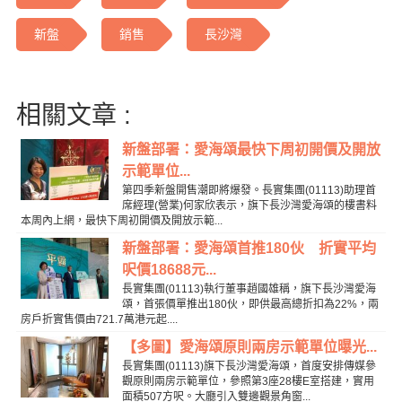
新盤
銷售
長沙灣
相關文章 :
新盤部署：愛海頌最快下周初開價及開放
示範單位...
第四季新盤開售潮即將爆發。長實集團(01113)助理首
席經理(營業)何家欣表示，旗下長沙灣愛海頌的樓書料
本周內上網，最快下周初開價及開放示範...
新盤部署：愛海頌首推180伙 折實平均
呎價18688元...
長實集團(01113)執行董事趙國雄稱，旗下長沙灣愛海
頌，首張價單推出180伙，即供最高總折扣為22%，兩
房戶折實售價由721.7萬港元起....
【多圖】愛海頌原則兩房示範單位曝光...
長實集團(01113)旗下長沙灣愛海頌，首度安排傳媒參
觀原則兩房示範單位，參照第3座28樓E室搭建，實用
面積507方呎。大廳引入雙邊觀景角窗...