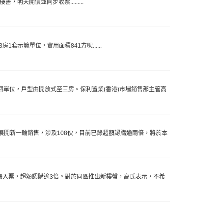
明天開價並同步收票.........
套示範單位，實用面積841方呎......
個單位，戶型由開放式至三房。保利置業(香港)市場銷售部主管高
開新一輪銷售，涉及108伙，目前已錄超額認購逾兩倍，將於本
張入票，超額認購逾3倍。對於同區推出新樓盤，高氏表示，不希