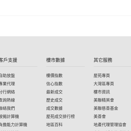
客戶支援
樓市數據
其它服務
自助放盤
樓價指數
屋苑專頁
專業代理
信心指數
大灣區專頁
分行網絡
最新成交
樓市資訊
查詢熱線
歷史成交
美聯精英會
聯絡我們
成交數據
美聯慈善基金
按揭計算機
屋苑成交排行榜
美善會
負擔能力計算機
地區百科
地產代理管理協會