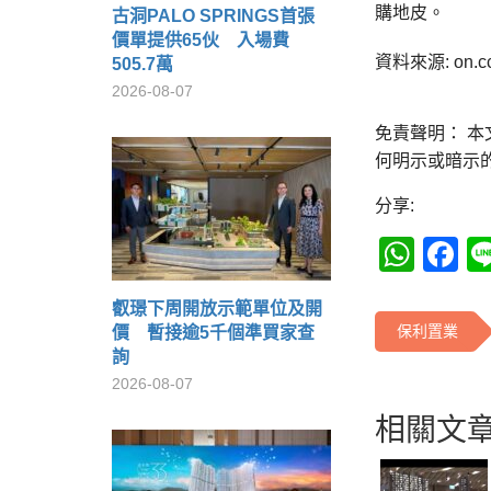
購地皮。
古洞PALO SPRINGS首張
價單提供65伙 入場費
資料來源: on.c
505.7萬
2026-08-07
免責聲明： 
何明示或暗示
分享:
Wha
F
叡璟下周開放示範單位及開
保利置業
價 暫接逾5千個準買家查
詢
2026-08-07
相關文章