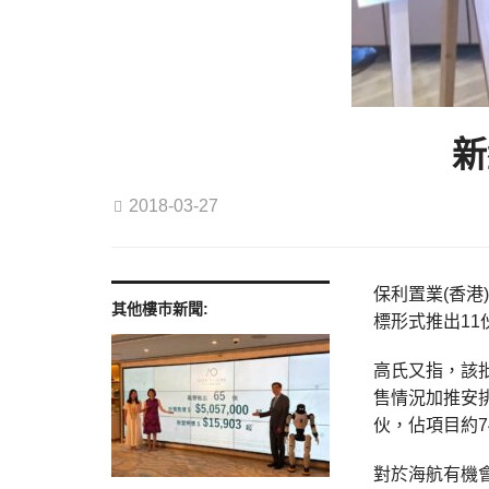
新
2018-03-27
保利置業(香港
其他樓巿新聞:
標形式推出1
高氏又指，該批
售情況加推安
伙，佔項目約7
對於海航有機