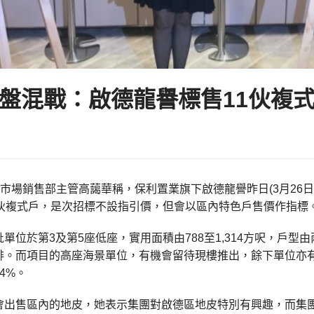
盤混戰：啟德龍譽標售11伙複
)市場銷售部主管高藹華稱，保利置業旗下啟德龍譽昨日(3月26
1伙複式戶，是次招標不設指引價，但會以區內特色戶售價作指標
單位於第3及第5座低座，實用面積由788至1,314方呎，戶型
排。而項目的高座海景單位，有機會留待現樓推出，餘下單位亦有
4%。
會出售區內的地皮，她表示集團對啟德區地皮特別有興趣，而集