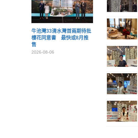
牛池灣33清水灣首兩期待批
樓花同意書 最快或8月推
售
2026-08-06