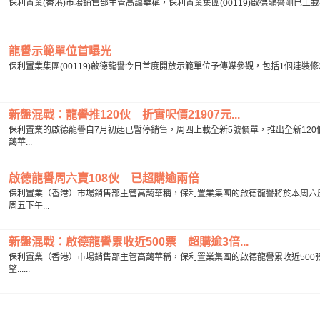
保利置業(香港)市場銷售部主管高藹華稱，保利置業集團(00119)啟德龍譽剛已上載樓書，
龍譽示範單位首曝光
保利置業集團(00119)啟德龍譽今日首度開放示範單位予傳媒參觀，包括1個連裝修3房1
新盤混戰：龍譽推120伙 折實呎價21907元...
保利置業的啟德龍譽自7月初起已暫停銷售，周四上載全新5號價單，推出全新120
藹華...
啟德龍譽周六賣108伙 已超購逾兩倍
保利置業（香港）市場銷售部主管高藹華稱，保利置業集團的啟德龍譽將於本周六展
周五下午...
新盤混戰：啟德龍譽累收近500票 超購逾3倍...
保利置業（香港）市場銷售部主管高藹華稱，保利置業集團的啟德龍譽累收近500
望......