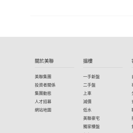
關於美聯
搵樓
美聯集團
一手新盤
投資者關係
二手盤
集團動態
上車
人才招募
減價
網站地圖
低水
美聯豪宅
獨家樓盤