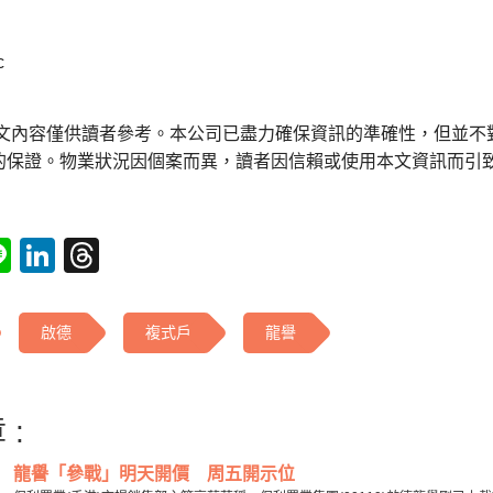
c
本文內容僅供讀者參考。本公司已盡力確保資訊的準確性，但並不
的保證。物業狀況因個案而異，讀者因信賴或使用本文資訊而引
tsApp
acebook
Line
LinkedIn
Threads
啟德
複式戶
龍譽
 :
龍譽「參戰」明天開價 周五開示位