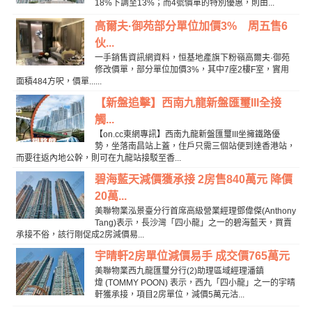
18%下調至13%；而4號價單的特別優惠，則由...
高爾夫·御苑部分單位加價3% 周五售6
伙...
一手銷售資訊網資料，恒基地產旗下粉嶺高爾夫·御苑
修改價單，部分單位加價3%，其中7座2樓F室，實用
面積484方呎，價單......
【新盤追擊】西南九龍新盤匯璽III全接
觸...
【on.cc東網專訊】西南九龍新盤匯璽III坐擁鐵路優
勢，坐落南昌站上蓋，住戶只需三個站便到達香港站，
而要往返內地公幹，則可在九龍站接駁至香...
碧海藍天減價獲承接 2房售840萬元 降價
20萬...
美聯物業泓景臺分行首席高級營業經理鄧偉傑(Anthony
Tang)表示，長沙灣「四小龍」之一的碧海藍天，買賣
承接不俗，該行剛促成2房減價易...
宇晴軒2房單位減價易手 成交價765萬元
美聯物業西九龍匯璽分行(2)助理區域經理潘鎮
煒 (TOMMY POON) 表示，西九「四小龍」之一的宇晴
軒獲承接，項目2房單位，減價5萬元沽...