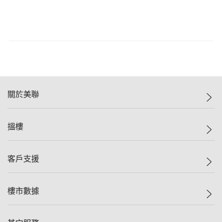
關於美聯
美聯集團
搵樓
投資者關係
集團動態
一手新盤
客戶支援
人才招募
二手盤
網站地圖
上車
自助放盤
樓市數據
減價
專業代理
低水
分行網絡
樓價指數