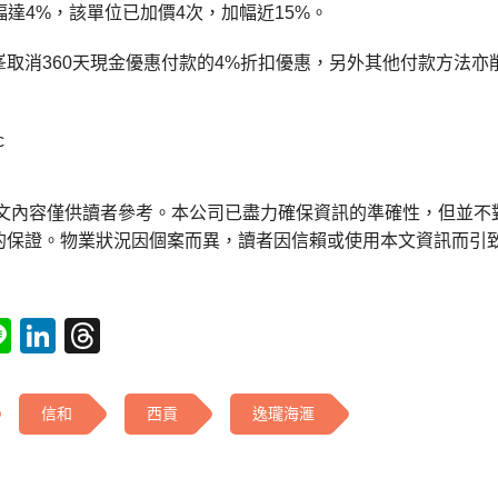
，加幅達4%，該單位已加價4次，加幅近15%。
取消360天現金優惠付款的4%折扣優惠，另外其他付款方法亦
c
本文內容僅供讀者參考。本公司已盡力確保資訊的準確性，但並不
的保證。物業狀況因個案而異，讀者因信賴或使用本文資訊而引
tsApp
acebook
Line
LinkedIn
Threads
信和
西貢
逸瓏海滙