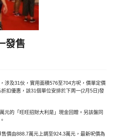
一發售
及31伙，實用面積576至704方呎，價單定價
11%折扣優惠，該31個單位安排於下周一(2月5日)發
.8萬元的「旺旺招財大利是」現金回贈。另該盤同
。
價由888.7萬元上調至924.3萬元，最新呎價為