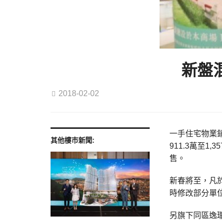
新盤
2018-02-02
一手住宅物業銷
其他樓巿新聞:
911.3萬至1
售。
新春將至，凡於
時修改部分單
另旗下同區逸瓏