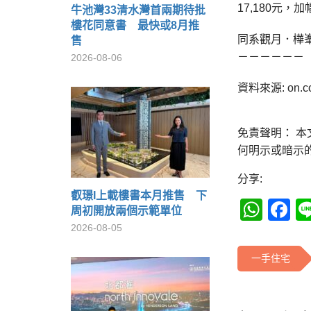
17,180元
牛池灣33清水灣首兩期待批
樓花同意書 最快或8月推
同系觀月．樺峯
售
－－－－－－
2026-08-06
資料來源: on.c
免責聲明： 
何明示或暗示
分享:
叡璟I上載樓書本月推售 下
Wha
F
周初開放兩個示範單位
2026-08-05
一手住宅