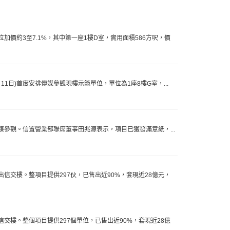
價約3至7.1%，其中第一座1樓D室，實用面積586方呎，價
11日)首度安排傳媒參觀現樓示範單位，單位為1座8樓G室，...
予傳媒參觀。信置營業部聯席董事田兆源表示，項目已獲發滿意紙，...
交樓。整項目提供297伙，已售出近90%，套現近28億元，
樓。整個項目提供297個單位，已售出近90%，套現近28億