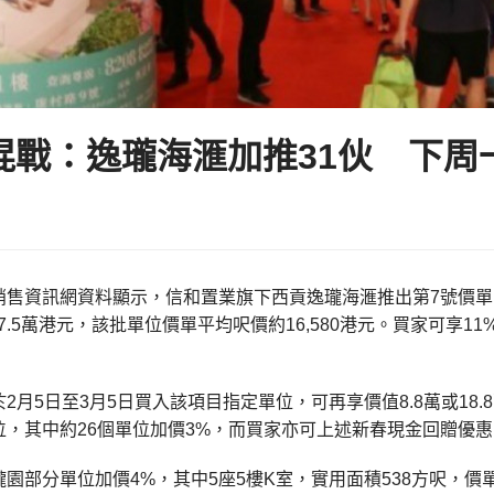
混戰：逸瓏海滙加推31伙 下周
售資訊網資料顯示，信和置業旗下西貢逸瓏海滙推出第7號價單，涉
,357.5萬港元，該批單位價單平均呎價約16,580港元。買家可享
2月5日至3月5日買入該項目指定單位，可再享價值8.8萬或18
位，其中約26個單位加價3%，而買家亦可上述新春現金回贈優惠
園部分單位加價4%，其中5座5樓K室，實用面積538方呎，價單售