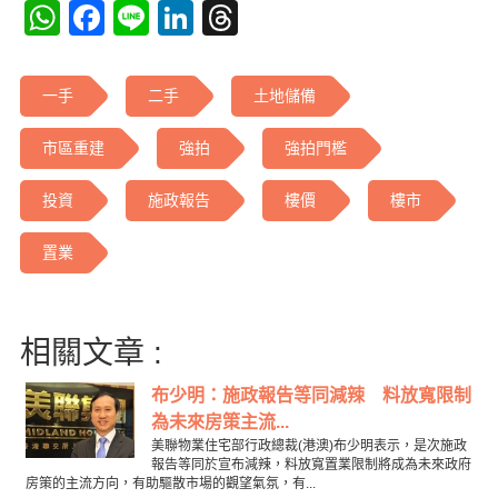
WhatsApp
Facebook
Line
LinkedIn
Threads
一手
二手
土地儲備
市區重建
強拍
強拍門檻
投資
施政報告
樓價
樓市
置業
相關文章 :
布少明：施政報告等同減辣 料放寬限制
為未來房策主流...
美聯物業住宅部行政總裁(港澳)布少明表示，是次施政
報告等同於宣布減辣，料放寬置業限制將成為未來政府
房策的主流方向，有助驅散市場的觀望氣氛，有...