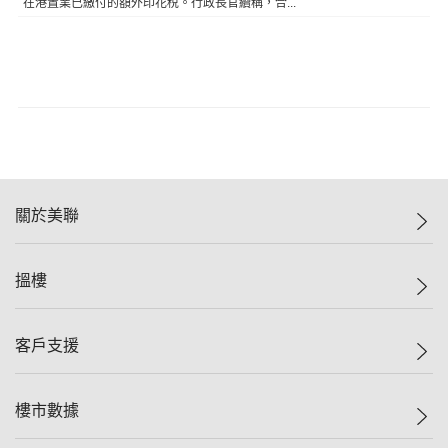
在港置業已繳付的額外印花稅。行政長官續稱，合...
關於美聯
美聯集團
搵樓
投資者關係
集團動態
一手新盤
客戶支援
人才招募
二手盤
網站地圖
上車
自助放盤
樓市數據
減價
專業代理