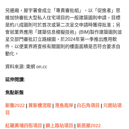
另邊廂，屋宇署會成立「專責審批組」，以「促進者」思
維加快審批大型私人住宅項目的一般建築圖則申請，目標
是約八成圖則可於首次或第二次呈交申請時獲得批准；另
會就業界應用「建築信息模擬技術」(BIM)製作建築圖則並
呈交部門審批訂立路線圖，於2024年第一季推出應用軟
件，以便業界將查核有關圖則的樓面面積是否符合要求自
動化。
資料來源: 東網 on.cc
延伸閱讀:
焦點新盤
新盤2022
|
買新樓流程
|
港島南岸
|
白石角項目
|
元朗站項
目
紅磡黃埔四街項目
|
錦上路站項目
|
新居屋2022