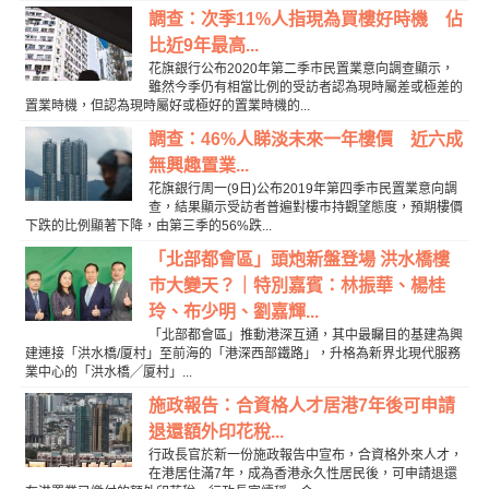
調查：次季11%人指現為買樓好時機 佔
比近9年最高...
花旗銀行公布2020年第二季市民置業意向調查顯示，
雖然今季仍有相當比例的受訪者認為現時屬差或極差的
置業時機，但認為現時屬好或極好的置業時機的...
調查：46%人睇淡未來一年樓價 近六成
無興趣置業...
花旗銀行周一(9日)公布2019年第四季市民置業意向調
查，結果顯示受訪者普遍對樓市持觀望態度，預期樓價
下跌的比例顯著下降，由第三季的56%跌...
「北部都會區」頭炮新盤登場 洪水橋樓
巿大變天？｜特別嘉賓：林振華、楊桂
玲、布少明、劉嘉輝...
「北部都會區」推動港深互通，其中最矚目的基建為興
建連接「洪水橋/厦村」至前海的「港深西部鐵路」，升格為新界北現代服務
業中心的「洪水橋╱厦村」...
施政報告：合資格人才居港7年後可申請
退還額外印花稅...
行政長官於新一份施政報告中宣布，合資格外來人才，
在港居住滿7年，成為香港永久性居民後，可申請退還