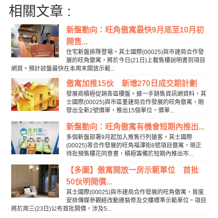
相關文章 :
新盤動向：旺角傲寓最快9月底至10月初
開售...
住宅新盤排隊登場。其士國際(00025)與市建局合作發
展的旺角傲寓，將於今日(21日)上載售樓說明書到項目
網頁。預計該盤最快在本周末開放示範...
傲寓加推15伙 新增270日成交期計劃
發展商積極促銷各區樓盤。據一手銷售資訊網資料，其
士國際(00025)與市區重建局合作發展的旺角傲寓，剛
發出全新2號價單，推出15個單位，價單...
新盤動向：旺角傲寓有機會短期內推出...
多個新盤部署9月起加入推售行列搶客。其士國際
(00025)等合作發展的旺角福澤街8號項目傲寓，現正
待批預售樓花同意書，積極籌備於短期內推出市...
【多圖】傲寓開放一房示範單位 首批
50伙明開價...
其士國際(00025)與市建局合作發展的旺角傲寓，首度
安排傳媒參觀經改動連裝修及交樓標準示範單位。項目
將於周三(23日)公布首批開價，涉及5...