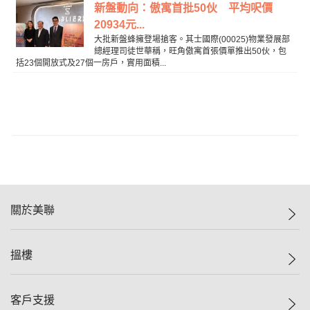
新盤動向：傲寓首批50伙 平均呎價
20934元...
大批新盤蜂擁登場搶客。其士國際(00025)物業發展部
總經理司徒世華稱，旺角傲寓首張價單推出50伙，包
括23個開放式及27個一房戶，實用面積...
關於美聯
美聯集團
搵樓
投資者關係
集團動態
一手新盤
客戶支援
人才招募