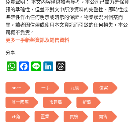
免責聲明： 本文內容僅供讀者參考。本公司已盡力確保資
訊的準確性，但並不對文中所涉資料的完整性、即時性或
準確性作出任何明示或暗示的保證。物業狀況因個案而
異，讀者因信賴或使用本文資訊而引致的任何損失，本公
司概不負責。
更多一手新盤資訊及銷售資料
分享:
WhatsApp
Facebook
Line
LinkedIn
Threads
oncc
一手
九龍
傲寓
其士國際
市建局
新盤
旺角
置業
買樓
開售