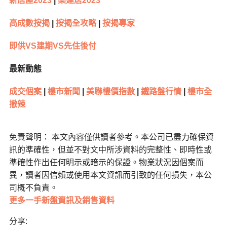
新居屋2023
|
樂建居2023
高成數按揭
|
按揭全攻略
|
按揭專家
即供VS建期VS先住後付
最新動態
成交個案
|
樓市新聞
|
美聯樓價指數
|
鐵路盤行情
|
樓市全
撤辣
免責聲明： 本文內容僅供讀者參考。本公司已盡力確保資
訊的準確性，但並不對文中所涉資料的完整性、即時性或
準確性作出任何明示或暗示的保證。物業狀況因個案而
異，讀者因信賴或使用本文資訊而引致的任何損失，本公
司概不負責。
更多一手新盤資訊及銷售資料
分享: