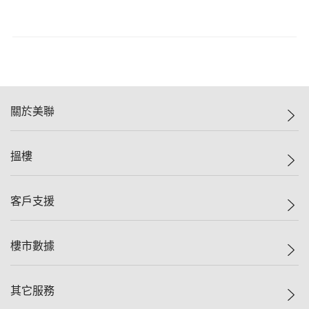
關於美聯
美聯集團
搵樓
投資者關係
集團動態
一手新盤
客戶支援
人才招募
二手盤
網站地圖
上車
自助放盤
樓市數據
減價
專業代理
低水
分行網絡
樓價指數
其它服務
美聯豪宅
查詢熱線
信心指數