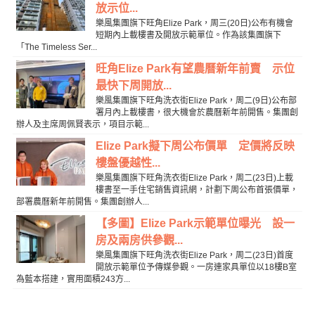
放示位...
樂風集團旗下旺角Elize Park，周三(20日)公布有機會
短期內上載樓書及開放示範單位。作為該集團旗下
「The Timeless Ser...
旺角Elize Park有望農曆新年前賣 示位
最快下周開放...
樂風集團旗下旺角洗衣街Elize Park，周二(9日)公布部
署月內上載樓書，很大機會於農曆新年前開售。集團創
辦人及主席周佩賢表示，項目示範...
Elize Park擬下周公布價單 定價將反映
樓盤優越性...
樂風集團旗下旺角洗衣街Elize Park，周二(23日)上載
樓書至一手住宅銷售資訊網，計劃下周公布首張價單，
部署農曆新年前開售。集團創辦人...
【多圖】Elize Park示範單位曝光 設一
房及兩房供參觀...
樂風集團旗下旺角洗衣街Elize Park，周二(23日)首度
開放示範單位予傳媒參觀。一房連家具單位以18樓B室
為藍本搭建，實用面積243方...