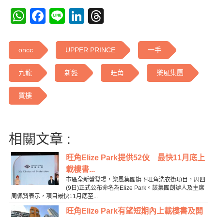
WhatsApp
Facebook
Line
LinkedIn
Threads
oncc
UPPER PRINCE
一手
九龍
新盤
旺角
樂風集團
買樓
相關文章 :
旺角Elize Park提供52伙 最快11月底上
載樓書...
市區全新盤登場，樂風集團旗下旺角洗衣街項目，周四
(9日)正式公布命名為Elize Park。該集團創辦人及主席
周佩賢表示，項目最快11月底至...
旺角Elize Park有望短期內上載樓書及開