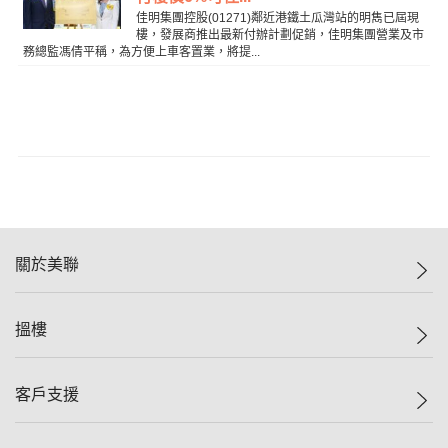
佳明集團控股(01271)鄰近港鐵土瓜灣站的明雋已屆現
樓，發展商推出最新付辦計劃促銷，佳明集團營業及市
務總監馮倩平稱，為方便上車客置業，將提...
關於美聯
美聯集團
搵樓
投資者關係
集團動態
一手新盤
客戶支援
人才招募
二手盤
網站地圖
上車