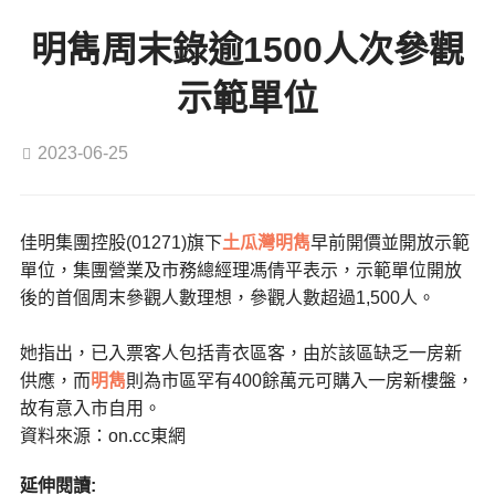
明雋周末錄逾1500人次參觀
示範單位
2023-06-25
佳明集團控股(01271)旗下
土瓜灣
明雋
早前開價並開放示範
單位，集團營業及市務總經理馮倩平表示，示範單位開放
後的首個周末參觀人數理想，參觀人數超過1,500人。
她指出，已入票客人包括青衣區客，由於該區缺乏一房新
供應，而
明雋
則為市區罕有400餘萬元可購入一房新樓盤，
故有意入市自用。
資料來源：on.cc東網
延伸閱讀: