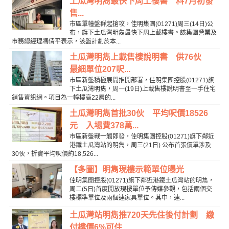
土瓜灣明雋最快下周上樓書 料7月初發
售...
市區單幢盤群起搶攻，佳明集團(01271)周三(14日)公
布，旗下土瓜灣明雋最快下周上載樓書。該集團營業及
市務總經理馮倩平表示，該盤計劃於本...
土瓜灣明雋上載售樓說明書 供76伙
最細單位207呎...
市區新盤積極展開推開部署，佳明集團控股(01271)旗
下土瓜灣明雋，周一(19日)上載售樓說明書至一手住宅
銷售資訊網。項目為一幢樓高22層的...
土瓜灣明雋首批30伙 平均呎價18526
元 入場費378萬...
市區新盤戰一觸即發，佳明集團控股(01271)旗下鄰近
港鐵土瓜灣站的明雋，周三(21日) 公布首張價單涉及
30伙，折實平均呎價約18,526...
【多圖】明雋現樓示範單位曝光
佳明集團控股(01271)旗下鄰近港鐵土瓜灣站的明雋，
周二(5日)首度開放現樓單位予傳媒參觀，包括兩個交
樓標準單位及兩個連家具單位。其中，連...
土瓜灣站明雋推720天先住後付計劃 繳
付樓價6%可住...