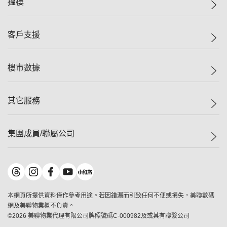
搵樓
投資者關係
集團動態
一手新盤
客戶支援
人才招募
二手盤
網站地圖
上車
自助放盤
樓市數據
減價
專業代理
低水
分行網絡
樓價指數
其它服務
美聯豪宅
查詢熱線
信心指數
獨家樓盤
聯絡我們
最新成交
屋苑專頁
租盤
集團成員/聯屬公司
按揭計算機
歷史成交
大灣區專頁
居屋專頁
負擔能力計算機
成交數據
樓市資訊
買賣流程
美聯物業
轉按計算機
屋苑成交排行榜
美聯精英會
鋑聯控股
*
繳款方式
地區百科
美聯慈善基金
美聯工商舖
*
本網頁所提供資料僅作參考用途。若因錯漏而引致任何不便或損失，美聯數碼
美善會
美聯中國
網及美聯物業概不負責。
地產代理管理協會
©
2026
美聯物業代理有限公司牌照號碼C-000982及或其有聯繫公司
美聯澳門