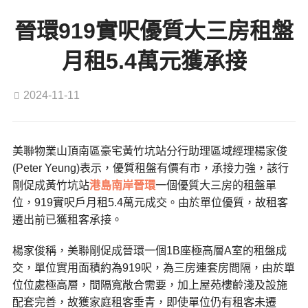
晉環919實呎優質大三房租盤
月租5.4萬元獲承接
2024-11-11
美聯物業山頂南區豪宅黃竹坑站分行助理區域經理楊家俊
(Peter Yeung)表示，優質租盤有價有市，承接力強，該行
剛促成黃竹坑站
港島南岸晉環
一個優質大三房的租盤單
位，919實呎戶月租5.4萬元成交。由於單位優質，故租客
遷出前已獲租客承接。
楊家俊稱，美聯剛促成晉環一個1B座極高層A室的租盤成
交，單位實用面積約為919呎，為三房連套房間隔，由於單
位位處極高層，間隔寬敞合需要，加上屋苑樓齡淺及設施
配套完善，故獲家庭租客垂青，即使單位仍有租客未遷