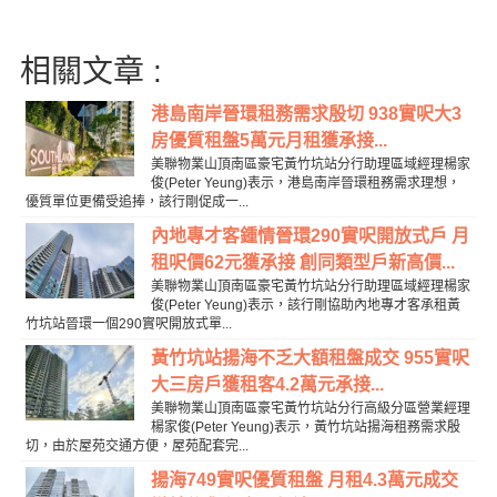
相關文章 :
港島南岸晉環租務需求殷切 938實呎大3
房優質租盤5萬元月租獲承接...
美聯物業山頂南區豪宅黃竹坑站分行助理區域經理楊家
俊(Peter Yeung)表示，港島南岸晉環租務需求理想，
優質單位更備受追捧，該行剛促成一...
內地專才客鍾情晉環290實呎開放式戶 月
租呎價62元獲承接 創同類型戶新高價...
美聯物業山頂南區豪宅黃竹坑站分行助理區域經理楊家
俊(Peter Yeung)表示，該行剛協助內地專才客承租黃
竹坑站晉環一個290實呎開放式單...
黃竹坑站揚海不乏大額租盤成交 955實呎
大三房戶獲租客4.2萬元承接...
美聯物業山頂南區豪宅黃竹坑站分行高級分區營業經理
楊家俊(Peter Yeung)表示，黃竹坑站揚海租務需求殷
切，由於屋苑交通方便，屋苑配套完...
揚海749實呎優質租盤 月租4.3萬元成交