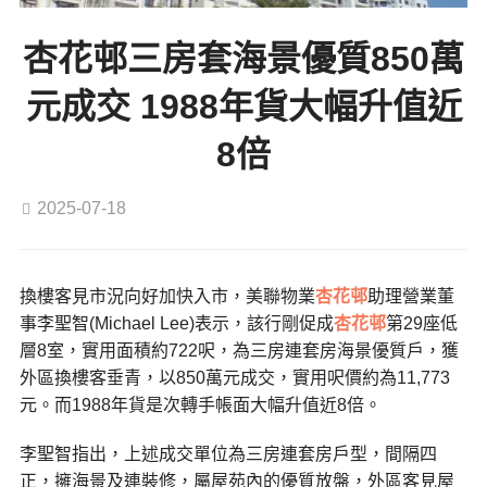
杏花邨三房套海景優質850萬
元成交 1988年貨大幅升值近
8倍
2025-07-18
換樓客見市況向好加快入市，美聯物業
杏花邨
助理營業董
事李聖智(Michael Lee)表示，該行剛促成
杏花邨
第29座低
層8室，實用面積約722呎，為三房連套房海景優質戶，獲
外區換樓客垂青，以850萬元成交，實用呎價約為11,773
元。而1988年貨是次轉手帳面大幅升值近8倍。
李聖智指出，上述成交單位為三房連套房戶型，間隔四
正，擁海景及連裝修，屬屋苑內的優質放盤，外區客見屋