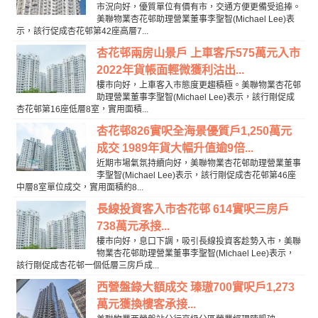
市況向好，優質單位有價有市，交通方便更備受追捧。
美聯物業杏花邨助理營業董事李聖智(Michael Lee)表
示，該行促成杏花邨第42座高層7...
杏花邨兩房山景戶 上車客斥575萬元入市
2022年貨帳面輕微獲利沽出...
樓市向好，上車客入市態度更趨積極。美聯物業杏花邨
助理營業董事李聖智(Michael Lee)表示，該行剛促成
杏花邨第16座低層8室，實用面積...
杏花邨826實呎全海景優質戶1,250萬元
成交 1989年貨大幅升值逾9倍...
近期市場氣氛持續向好，美聯物業杏花邨助理營業董事
李聖智(Michael Lee)表示，該行剛促成杏花邨第46座
中層8室單位成交，實用面積約8...
長線投資客入市杏花邨 614實呎三房戶
738萬元承接...
樓市向好，息口下調，吸引長線投資客趁勢入市，美聯
物業杏花邨助理營業董事李聖智(Michael Lee)表示，
該行剛促成杏花邨一個低層三房戶成...
西營盤錄大額成交 瑧璈700實呎戶1,273
萬元獲換樓客承接...