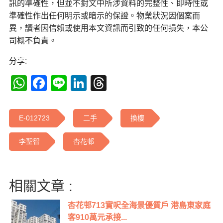
訊的準確性，但並不對文中所涉資料的完整性、即時性或
準確性作出任何明示或暗示的保證。物業狀況因個案而
異，讀者因信賴或使用本文資訊而引致的任何損失，本公
司概不負責。
分享:
WhatsApp
Facebook
Line
LinkedIn
Threads
E-012723
二手
換樓
李聖智
杏花邨
相關文章 :
杏花邨713實呎全海景優質戶 港島東家庭
客910萬元承接...