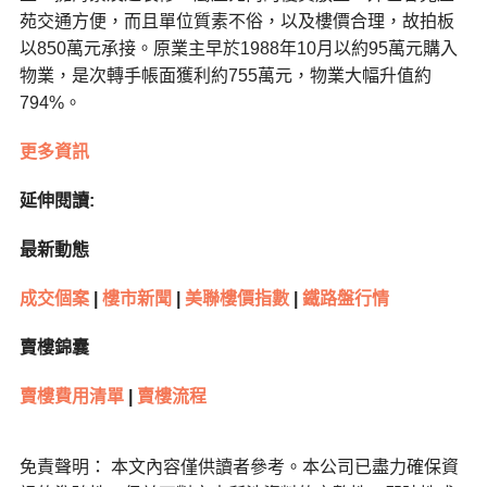
苑交通方便，而且單位質素不俗，以及樓價合理，故拍板
以850萬元承接。原業主早於1988年10月以約95萬元購入
物業，是次轉手帳面獲利約755萬元，物業大幅升值約
794%。
更多資訊
延伸閱讀:
最新動態
成交個案
|
樓市新聞
|
美聯樓價指數
|
鐵路盤行情
賣樓錦囊
賣樓費用清單
|
賣樓流程
免責聲明： 本文內容僅供讀者參考。本公司已盡力確保資