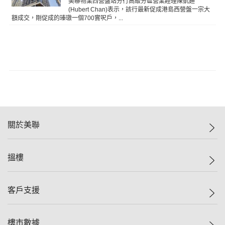
美聯物業西營盤站分行高級分區營業經理陳凱廸
(Hubert Chan)表示，該行最新促成港島西營盤一宗大
額成交，剛促成的瑧璈一個700實呎戶，...
關於美聯
美聯集團
搵樓
投資者關係
集團動態
一手新盤
客戶支援
人才招募
二手盤
網站地圖
上車
自助放盤
樓市數據