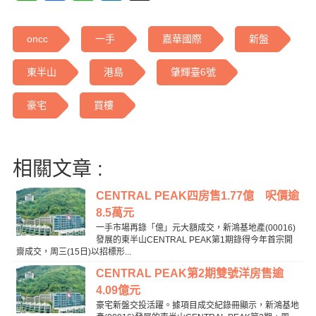
oncc
一手
嘉華國際
新盤
東半山
港島
肇輝臺6號
豪宅
買樓
相關文章 :
CENTRAL PEAK四房售1.77億 呎價逾
8.5萬元
一手市場再錄「億」元大額成交，新鴻基地產(00016)
發展的東半山CENTRAL PEAK第1期錄得今年首宗開
齋成交，周三(15日)以招標形...
CENTRAL PEAK第2期雙號洋房售逾
4.09億元
豪宅新盤交投活躍。據項目成交紀錄冊顯示，新鴻基地