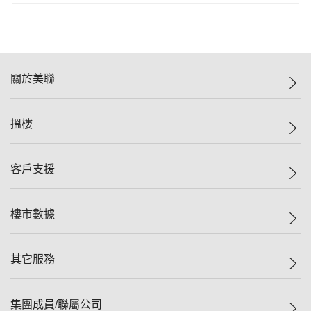
關於美聯
美聯集團
搵樓
投資者關係
集團動態
一手新盤
客戶支援
人才招募
二手盤
網站地圖
上車
自助放盤
樓市數據
減價
專業代理
低水
分行網絡
樓價指數
其它服務
美聯豪宅
查詢熱線
信心指數
獨家樓盤
聯絡我們
最新成交
屋苑專頁
租盤
集團成員/聯屬公司
按揭計算機