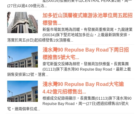
產(00016)發展的東半山CENTRAL PEAK第2期，周一
(27日)以逾4.09億元沽...
加多近山頂層複式連游泳池單位周五起招
標發售...
新盤市場氣氛略為回暖，有發展商重推貨尾。九龍建業
(00034)旗下堅尼地城加多近山，上載最新銷售安排，
落實於周五(8日)起招標發售1伙頂層複...
淺水灣90 Repulse Bay Road下周日招
標推售5號大宅...
豪宅新盤交投轉為頻密，發展商加快推盤。長實集團
(01113)旗下淺水灣90 Repulse Bay Road，最新上載
銷售安排第12號，落實...
淺水灣90 Repulse Bay Road大宅逾
4.42億元招標售出...
根據成交紀錄冊顯示，長實集團(01113)旗下淺水灣90
Repulse Bay Road，周一(27日)透過招標售出5號大
宅，連兩個車位成...