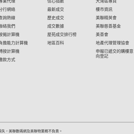
專業代理
信心指數
大灣區專頁
分行網絡
最新成交
樓市資訊
查詢熱線
歷史成交
美聯精英會
聯絡我們
成交數據
美聯慈善基金
按揭計算機
屋苑成交排行榜
美善會
負擔能力計算機
地區百科
地產代理管理協會
轉按計算機
申報已遞交的購樓意
向登記
繳款方式
損失，美聯數碼網及美聯物業概不負責。