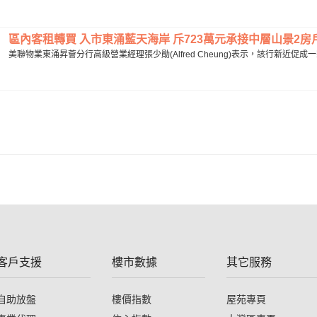
區內客租轉買 入市東涌藍天海岸 斥723萬元承接中層山景2房戶.
美聯物業東涌昇薈分行高級營業經理張少勛(Alfred Cheung)表示，該行新近促
客戶支援
樓市數據
其它服務
自助放盤
樓價指數
屋苑專頁