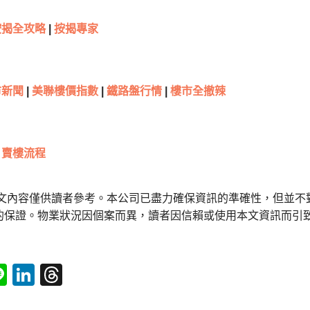
按揭全攻略
|
按揭專家
新聞
|
美聯樓價指數
|
鐵路盤行情
|
樓市全撤辣
賣樓流程
本文內容僅供讀者參考。本公司已盡力確保資訊的準確性，但並不
的保證。物業狀況因個案而異，讀者因信賴或使用本文資訊而引
tsApp
acebook
Line
LinkedIn
Threads