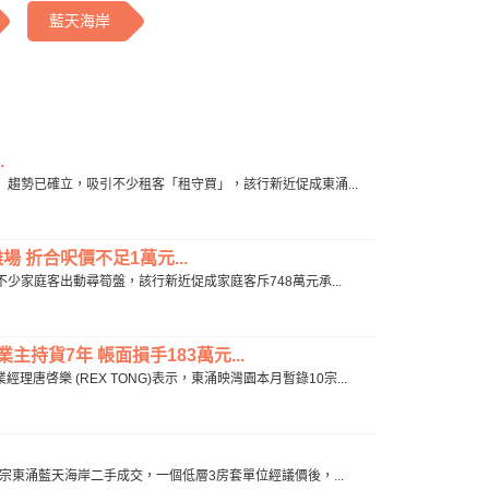
藍天海岸
.
過供」趨勢已確立，吸引不少租客「租守買」，該行新近促成東涌...
 折合呎價不足1萬元...
，不少家庭客出動尋筍盤，該行新近促成家庭客斥748萬元承...
主持貨7年 帳面損手183萬元...
啓樂 (REX TONG)表示，東涌映灣園本月暫錄10宗...
成一宗東涌藍天海岸二手成交，一個低層3房套單位經議價後，...