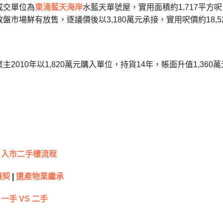
成交單位為
東涌
藍天海岸
水藍天單號屋，實用面積約1,717平
盤市場鮮有放售，逐議價後以3,180萬元承接，實用呎價約18,5
2010年以1,820萬元購入單位，持貨14年，帳面升值1,360
入市二手樓流程
讓契
|
遺產物業繼承
一手 VS 二手