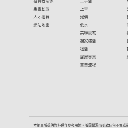
投資者關係
二手盤
集團動態
上車
人才招募
減價
網站地圖
低水
美聯豪宅
獨家樓盤
租盤
居屋專頁
買賣流程
本網頁所提供資料僅作參考用途。若因錯漏而引致任何不便或