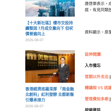
唐啓樂表示，
庭，有見同類放
【十大新社區】樓市交投持
續整固 7月成交量向下 但呎
資料顯示，原業主
價普遍向上
2026-08-07
延伸閱讀:
入市備忘
首期以外支出
|
轉讓契 VS 送
香港經濟底蘊深厚 「南金融
北創科」紅利發酵 北都新盤
管理費知多啲
|
引爆承接力
2026-08-07
按揭資訊