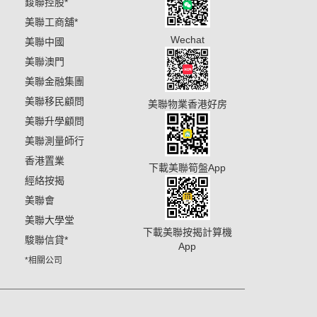
鋑聯控股
*
美聯工商舖
*
Wechat
美聯中國
美聯澳門
美聯金融集團
美聯移民顧問
美聯物業香港好房
美聯升學顧問
美聯測量師行
香港置業
下載美聯筍盤App
經絡按揭
美聯會
美聯大學堂
下載美聯按揭計算機
駿聯信貸
*
App
*相關公司