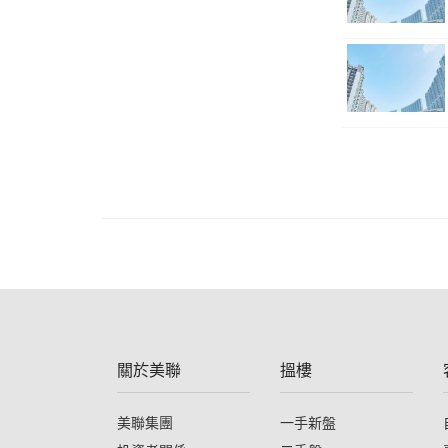
關於美聯
搵樓
美聯集團
一手新盤