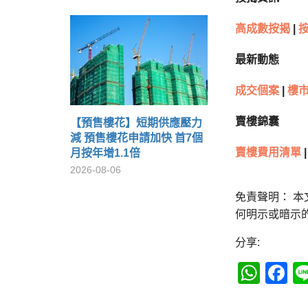
高成數按揭
|
最新動態
成交個案
|
樓市
賣樓錦囊
【預售樓花】短期供應壓力
減 預售樓花申請加快 首7個
賣樓費用清單
|
月按年增1.1倍
2026-08-06
免責聲明： 
何明示或暗示
分享:
Wha
F