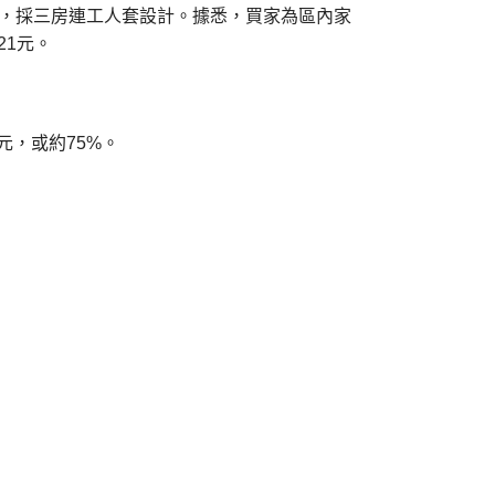
方呎，採三房連工人套設計。據悉，買家為區內家
21元。
萬元，或約75%。