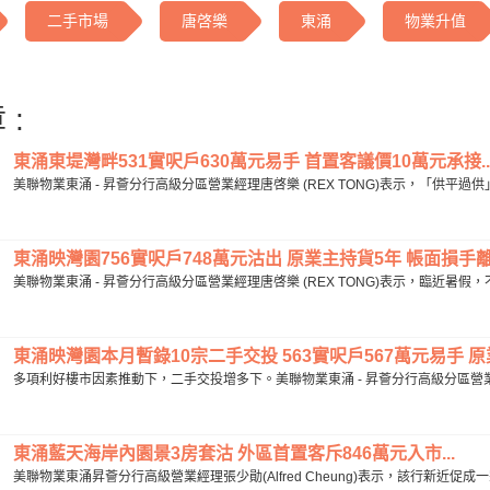
二手市場
唐啓樂
東涌
物業升值
 :
東涌東堤灣畔531實呎戶630萬元易手 首置客議價10萬元承接..
美聯物業東涌 - 昇薈分行高級分區營業經理唐啓樂 (REX TONG)表示，「供平
東涌映灣園756實呎戶748萬元沽出 原業主持貨5年 帳面損手離場
美聯物業東涌 - 昇薈分行高級分區營業經理唐啓樂 (REX TONG)表示，臨近暑假
東涌映灣園本月暫錄10宗二手交投 563實呎戶567萬元易手 原業
多項利好樓市因素推動下，二手交投增多下。美聯物業東涌 - 昇薈分行高級分區營業經理唐
東涌藍天海岸內園景3房套沽 外區首置客斥846萬元入市...
美聯物業東涌昇薈分行高級營業經理張少勛(Alfred Cheung)表示，該行新近促