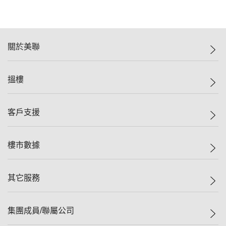
關於美聯
美聯集團
搵樓
投資者關係
集團動態
一手新盤
客戶支援
人才招募
二手盤
網站地圖
上車
自助放盤
樓市數據
減價
專業代理
低水
分行網絡
樓價指數
其它服務
美聯豪宅
查詢熱線
信心指數
獨家樓盤
聯絡我們
最新成交
屋苑專頁
租盤
集團成員/聯屬公司
按揭計算機
歷史成交
大灣區專頁
居屋專頁