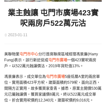
業主蝕讓 屯門市廣場423實
呎兩房戶522萬元沽
2023-01-11
美聯物業
屯門市中心
分行首席聯席區域經理馮景廉(Harry
Fung)表示，該行新近促成
屯門市廣場
一個423實呎兩房
戶，以522萬元蝕讓價沽，2019年貨貶值13%。
馮景廉表示，成交單位為
屯門市廣場
5座低層A室的兩房單
位，實用面積423平方呎，建築面積約579呎，面向正西，
間隔方正實用，故多獲買家垂青。據悉，原業主開價530萬
元已屬蝕讓價，獲買家議價8萬元，終以522萬元成交單
位，折合實用呎價約12,340元，建築呎價約9,016元。