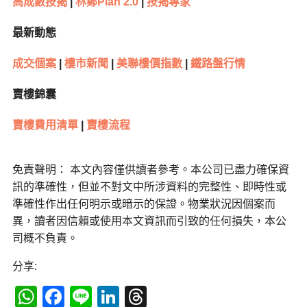
高成數按揭
|
林鄭Plan 2.0
|
按揭專家
最新動態
成交個案
|
樓市新聞
|
美聯樓價指數
|
鐵路盤行情
賣樓錦囊
賣樓費用清單
|
賣樓流程
免責聲明： 本文內容僅供讀者參考。本公司已盡力確保資
訊的準確性，但並不對文中所涉資料的完整性、即時性或
準確性作出任何明示或暗示的保證。物業狀況因個案而
異，讀者因信賴或使用本文資訊而引致的任何損失，本公
司概不負責。
分享:
WhatsApp
Facebook
Line
LinkedIn
Threads