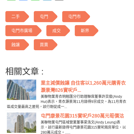
二手
屯門
屯門市
屯門市廣場
成交
新界
蝕讓
買賣
相關文章 :
業主減價蝕讓 自住客以1,260萬元購青衣
灝景灣826實呎戶...
美聯物業青衣明翹匯分行助理聯席董事許奕俊(Andy
Hui)表示，青衣灝景灣11月錄得9宗成交，為11月青衣
區成交量最高之屋苑，該行剛促成一...
屯門康景花園315實呎戶280萬元筍價沽
美聯物業屯門區域營業董事梁浩文(Andy Leung)表
示，該行最新錄得屯門康景花園315實呎兩房單位，以
280萬元成交。......