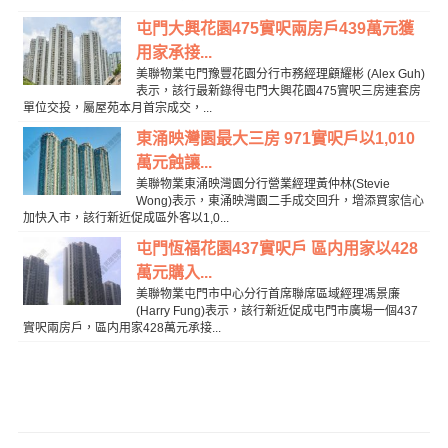
屯門大興花園475實呎兩房戶439萬元獲
用家承接...
美聯物業屯門豫豐花園分行市務經理顧耀彬 (Alex Guh)
表示，該行最新錄得屯門大興花園475實呎三房連套房
單位交投，屬屋苑本月首宗成交，...
東涌映灣園最大三房 971實呎戶以1,010
萬元蝕讓...
美聯物業東涌映灣園分行營業經理黃仲林(Stevie
Wong)表示，東涌映灣園二手成交回升，增添買家信心
加快入市，該行新近促成區外客以1,0...
屯門恆福花園437實呎戶 區内用家以428
萬元購入...
美聯物業屯門市中心分行首席聯席區域經理馮景廉
(Harry Fung)表示，該行新近促成屯門市廣場一個437
實呎兩房戶，區内用家428萬元承接...