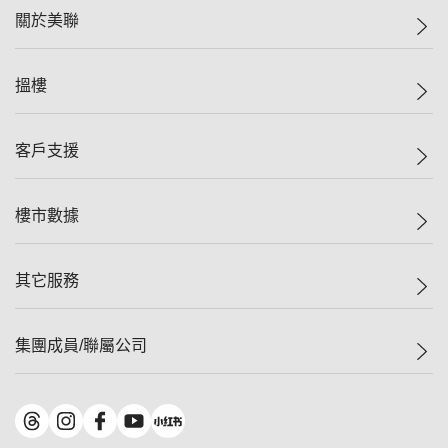
關於美聯
美聯集團
搵樓
投資者關係
集團動態
一手新盤
客戶支援
人才招募
二手盤
網站地圖
上車
自助放盤
樓市數據
減價
專業代理
低水
分行網絡
樓價指數
其它服務
美聯豪宅
查詢熱線
信心指數
獨家樓盤
聯絡我們
最新成交
屋苑專頁
租盤
集團成員/聯屬公司
按揭計算機
歷史成交
大灣區專頁
居屋專頁
負擔能力計算機
成交數據
樓市資訊
買賣流程
美聯物業
轉按計算機
屋苑成交排行榜
美聯精英會
鋑聯控股
*
繳款方式
地區百科