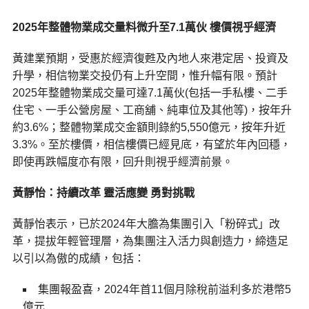
2025
年整體物業成交量料微升至7.1萬伙 樓價視乎經濟
黃建業預期，受惠於經濟復甦及內地人來港定居、投資及
升學，相信物業交投仍有上升空間，惟升幅有限。預計
2025年整體物業成交量可達7.1萬伙(包括一手私樓、二手
住宅、一手公營房屋、工商舖、純車位及其他等)，按年升
約3.6%；整體物業成交金額則錄約5,550億元，按年升近
3.3%。至於樓價，相信樓價已經見底，有望於年內回穩，
即使再跌幅度亦有限，回升則視乎經濟前景。
黃靜怡：持續改革 靈活應變 勇對挑戰
黃靜怡表示，已於2024年大膽為集團引入「粉碎式」改
革，提拔年輕管理層，為集團注入活力與創造力，締造足
以引以為傲的成績，包括：
集團報盈喜，2024年首11個月除稅前溢利多於港幣5
億元