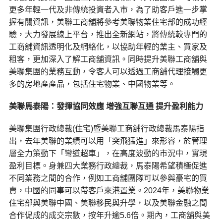
更多年輕一代及非傳統投資者入市，為了助客戶進一步掌
握有關資訊，美聯工商舖將參考美聯物業住宅部的成功經
驗，大力發展線上平台，推出全新網站，將傳統較專門的
工商舖資訊透明化及網絡化，以協助年輕的業主、買家及
租客，更加深入了解工商舖資訊。同時提升美聯工商舖與
美聯集團的業務互動，令客人可以透過工商舖代理接觸更
多的房地產產品，包括住宅物業、中國物業等。
美聯馬泰陽：發揮協同效應 增強互聯互通 提升盈利能力
美聯集團行政總裁(住宅)暨美聯工商舖行政總裁馬泰陽指
出，去年美聯的業績可以用「突飛猛進」來形容，於管理
層全力策動下「彎道超車」，在高度波動的市況中，實現
盈利目標。身兼四大業務行政總裁，馬泰陽希望積極促進
不同業務之間的合作，例如工商舖團隊可以參與豪宅的買
賣，中國的同事可以帶客戶來港置業。2024年，美聯物業
住宅部與美聯中國、美聯移民與升學，以及美聯金融之間
合作促成的成交宗數，按年升逾5.6倍。期內，工商舖與美