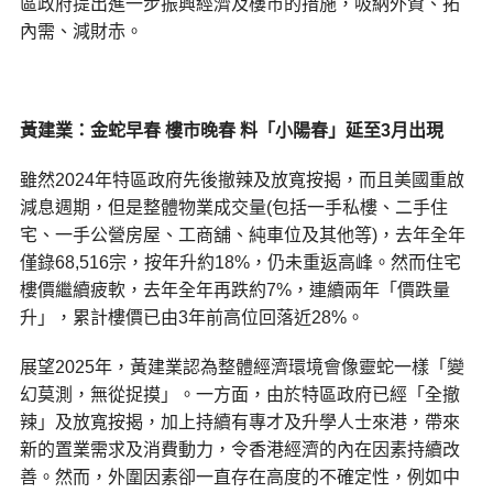
區政府提出進一步振興經濟及樓市的措施，吸納外資、拓
內需、減財赤。
黃建業：金蛇早春 樓市晚春 料「小陽春」延至3月出現
雖然2024年特區政府先後撤辣及放寬按揭，而且美國重啟
減息週期，但是整體物業成交量(包括一手私樓、二手住
宅、一手公營房屋、工商舖、純車位及其他等)，去年全年
僅錄68,516宗，按年升約18%，仍未重返高峰。然而住宅
樓價繼續疲軟，去年全年再跌約7%，連續兩年「價跌量
升」，累計樓價已由3年前高位回落近28%。
展望2025年，黃建業認為整體經濟環境會像靈蛇一樣「變
幻莫測，無從捉摸」。一方面，由於特區政府已經「全撤
辣」及放寬按揭，加上持續有專才及升學人士來港，帶來
新的置業需求及消費動力，令香港經濟的內在因素持續改
善。然而，外圍因素卻一直存在高度的不確定性，例如中