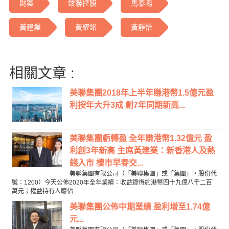
財案
鋑聯控股
馬泰陽
黃建業
黃耀銘
黃靜怡
相關文章 :
美聯集團2018年上半年賺港幣1.5億元盈
利按年大升3成 創7年同期新高...
美聯集團虧轉盈 全年賺港幣1.32億元 盈
利創3年新高 主席黃建業：新香港人及熱
錢入市 樓市早春交...
美聯集團有限公司（「美聯集團」或「集團」，股份代
號：1200）今天公佈2020年全年業績：收益錄得約港幣四十九億八千二百
萬元；權益持有人應佔...
美聯集團公佈中期業績 盈利增至1.74億
元...