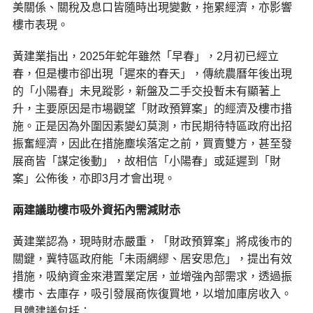
美關係、關稅及息口皆隨時出現變數，拖累經濟，亦影響
樓市表現。
黃建業指出，2025年蛇年雖然「早春」，2月初已經立
春，但是樓市卻出現「遲來的春天」，傳統農曆年後出現
的「小陽春」未見蹤影，新盤及二手交投暫未有顯著上
升，主要原因是市場觀望「財政預算案」的經濟及樓市措
施。正是因為外圍因素變幻莫測，市民期待特區政府出招
振奮經濟，因此在措施塵埃落定之前，買賣雙方，甚至發
展商皆「謀定後動」，故相信「小陽春」或延遲到「財
案」公佈後，亦即3月才會出現。
兩建議助樓市吸外資拓內需減財赤
黃建業認為，現時財赤嚴重，「財政預算案」將成後市的
關鍵，冀特區政府能「未雨綢繆、居安思危」，提出有效
措施，吸納資金來港置業定居，並增強內部需求，透過振
樓市、去庫存，吸引發展商恢復買地，以增加庫房收入。
具體建議包括：