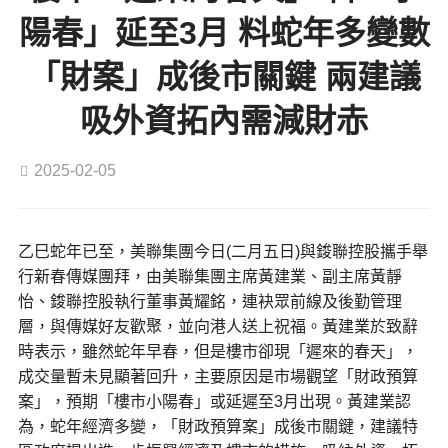
陽春」延至3月 料蛇年多變數
「財案」成後市關鍵 兩建議
吸外資拓內需減財赤
2025-02-05
乙巳蛇年已至，美聯集團今日(二月五日)與鋑聯控股攜手舉
行新春傳媒團拜，由美聯集團主席黃建業、副主席黃靜
怡、鋑聯控股執行董事黃耀銘，連袂眾前線及後勤管理
層，與傳媒好友歡聚，並向港人送上祝福。黃建業於致辭
時表示，雖然蛇年早春，但是樓市卻現「遲來的春天」，
成交量暫未見顯著回升，主要原因是市場觀望「財政預算
案」，預期「樓市小陽春」或延遲至3月出現。黃建業認
為，蛇年經濟多變，「財政預算案」成後市關鍵，建議特