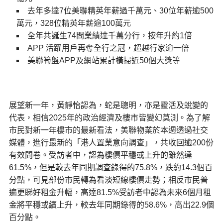
去年多達7位美聯精英年薪過千萬元、30位年薪逾500
萬元，328位精英年薪逾100萬元
全年共誕生74間業績達千萬分行，按年升約1倍
APP 活躍用戶再奪全行之冠，超越行家逾一倍
美聯筍盤APP及網站累計橫掃近50個大獎等
展望新一年，黃靜怡認為，蛇是聰明，亦是靈活及蛻變的
代表，相信2025年的政治經濟及樓市皆變幻莫測。為了解
市民對新一年樓市的最新看法，美聯物業於本週透過社交
媒體，進行最新的「港人置業意向調查」，共收回逾200份
有效問卷。受訪者中，認為樓價平穩或上升的雖然達
61.5%，但是較去年同期調查錄得的75.8%，跌約14.3個百
分點，可見部份市民轉為看淡短線樓價走勢；相反市民普
遍更睇好租金升幅，高達81.5%受訪者中認為未來6個月租
金將平穩或續上升，較去年同期錄得的58.6%，高出22.9個
百分點。