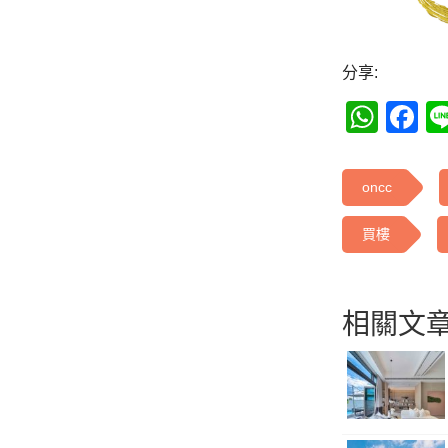
分享:
Wha
F
oncc
買樓
相關文章