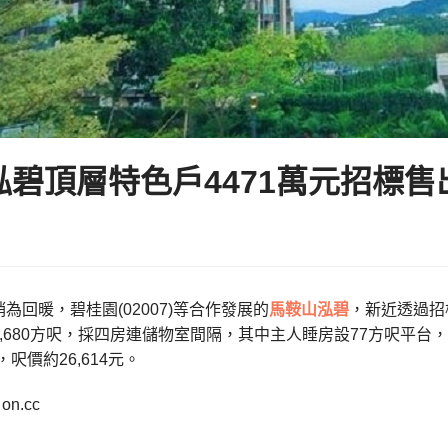
泓碧頂層特色戶4471萬元招標售
為回暖，碧桂園(02007)等合作發展的
馬鞍山
泓碧
，新近透過招
,680方呎，採四房連儲物室間隔，其中主人睡房設77方呎平台，
元，呎價約26,614元。
n.cc