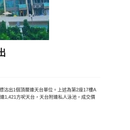
出
標沽出1個頂層連天台單位。上述為第2座17樓A
連1,421方呎天台，天台附連私人泳池，成交價