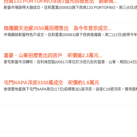
西貢133 PORTOFINO洋房1億元招標售出 創新高...
新盤市場錄得大額成交，信和置業(00083)旗下西貢133 PORTOFINO，周三(6
逸瓏園天池屋3550萬招標售出 為今年首宗成交...
市場續錄新盤特色戶成交，信和置業(00083)旗下西貢逸瓏園，周二(12日)錄得今
富豪．山峯招標售出四房戶 呎價逾2.3萬元...
豪宅新盤市況轉旺，百利保控股(00617)等位於沙田九肚的富豪．山峯，周四(14日)招
屯門NAPA洋房3330萬成交 呎價約1.6萬元
會德豐地產旗下屯門NAPA周日(17日)招標售出1座洋房，該座C18號洋房，實用面積2