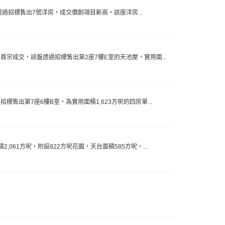
日)透過招標售出7號洋房，成交價創項目新高。該座洋房...
年首宗成交，該盤透過招標售出第2座7樓E室的天池屋，實用面...
標售出第7座6樓B室，為實用面積1,623方呎的四房單...
,061方呎，附設822方呎花園，天台面積585方呎，...