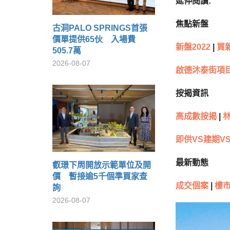
延伸閱讀:
焦點新盤
古洞PALO SPRINGS首張
價單提供65伙 入場費
新盤2022
|
買
505.7萬
2026-08-07
啟德沐泰街項
按揭資訊
高成數按揭
|
林
即供VS建期V
最新動態
叡璟下周開放示範單位及開
價 暫接逾5千個準買家查
成交個案
|
樓
詢
2026-08-07