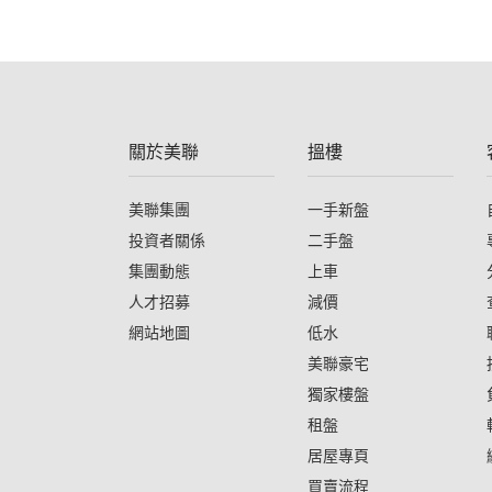
關於美聯
搵樓
美聯集團
一手新盤
投資者關係
二手盤
集團動態
上車
人才招募
減價
網站地圖
低水
美聯豪宅
獨家樓盤
租盤
居屋專頁
買賣流程