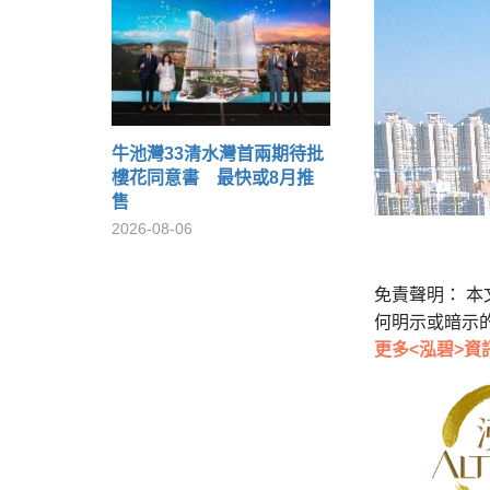
牛池灣33清水灣首兩期待批
樓花同意書 最快或8月推
售
2026-08-06
免責聲明： 
何明示或暗示
更多<泓碧>資