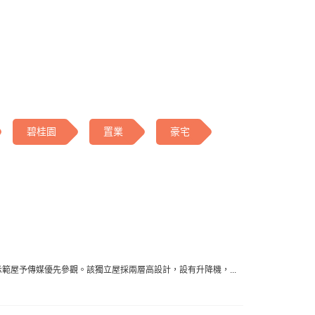
碧桂園
置業
豪宅
樓示範屋予傳媒優先參觀。該獨立屋採兩層高設計，設有升降機，...