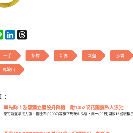
tsApp
acebook
Line
LinkedIn
Threads
一手
招標
新界
新盤
泓碧
馬鞍山
 :
率先睇！泓碧獨立屋設升降機 附1452呎花園擁私人泳池...
豪宅新盤承接力強，碧桂園(02007)等旗下馬鞍山泓碧，周一(29日)開放16號現