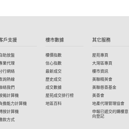
客戶支援
樓市數據
其它服務
自助放盤
樓價指數
屋苑專頁
專業代理
信心指數
大灣區專頁
分行網絡
最新成交
樓市資訊
查詢熱線
歷史成交
美聯精英會
聯絡我們
成交數據
美聯慈善基金
按揭計算機
屋苑成交排行榜
美善會
負擔能力計算機
地區百科
地產代理管理協會
轉按計算機
申報已遞交的購樓意
向登記
繳款方式