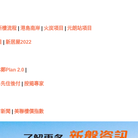
新樓流程
|
港島南岸
|
火炭項目
|
元朗站項目
目
|
新居屋2022
鄭Plan 2.0
|
S先住後付
|
按揭專家
市新聞
|
美聯樓價指數