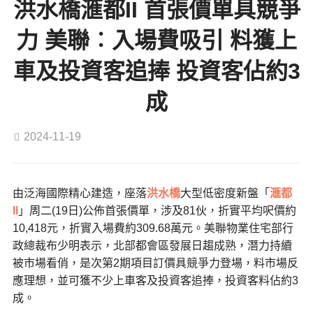
洪水橋滙都II 首張價單具競爭
力 美聯︰入場費吸引 料獲上
車及投資客追捧 投資客佔約3
成
2024-11-19
由泛海國際精心建造，座落
洪水橋
大型低密度新盤「
滙都
II
」周二(19日)公佈首張價單，涉及81伙，折實平均呎價約
10,418元，折實入場費約309.68萬元。美聯物業住宅部行
政總裁布少明表示，北部都會區發展日趨成熟，潛力持續
被市場看俏，是次第2期項目訂價具競爭力登場，料市場反
應理想，並可獲不少上車客及投資客追捧，投資客料佔約3
成。