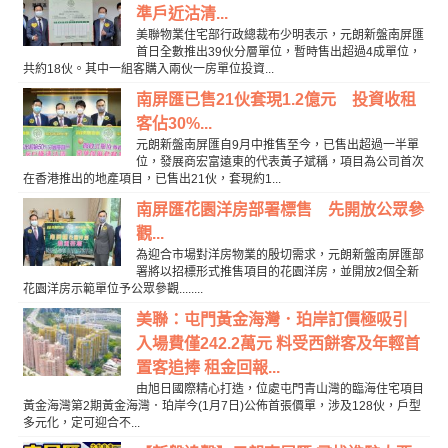
準戶近沽清...
美聯物業住宅部行政總裁布少明表示，元朗新盤南屏匯
首日全數推出39伙分層單位，暫時售出超過4成單位，
共約18伙。其中一組客購入兩伙一房單位投資...
南屏匯已售21伙套現1.2億元 投資收租
客佔30%...
元朗新盤南屏匯自9月中推售至今，已售出超過一半單
位，發展商宏富遠東的代表黃子斌稱，項目為公司首次
在香港推出的地產項目，已售出21伙，套現約1...
南屏匯花園洋房部署標售 先開放公眾參
觀...
為迎合市場對洋房物業的殷切需求，元朗新盤南屏匯部
署將以招標形式推售項目的花園洋房，並開放2個全新
花園洋房示範單位予公眾參觀........
美聯：屯門黃金海灣．珀岸訂價極吸引
入場費僅242.2萬元 料受西餅客及年輕首
置客追捧 租金回報...
由旭日國際精心打造，位處屯門青山灣的臨海住宅項目
黃金海灣第2期黃金海灣．珀岸今(1月7日)公佈首張價單，涉及128伙，戶型
多元化，定可迎合不...