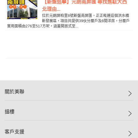
【新盤追擊】元朗南屏匯 尋找進駐大西
北理由...
位於元朗屏柏里8號新盤南屏匯，正正毗連這個洪水橋
新發展區，項目共提供39伙分層戶及8間洋房，分層戶
實用面積由276至517方呎，涵蓋開放式至...
關於美聯
美聯集團
搵樓
投資者關係
集團動態
一手新盤
客戶支援
人才招募