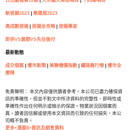
日出康城第12期
|
天水圍天榮站項目
|
十四鄉項目
新居屋2023
|
樂建居2023
高成數按揭
|
按揭全攻略
|
按揭專家
即供VS建期VS先住後付
最新動態
成交個案
|
樓市新聞
|
美聯樓價指數
|
鐵路盤行情
|
樓市全
撤辣
免責聲明： 本文內容僅供讀者參考。本公司已盡力確保資
訊的準確性，但並不對文中所涉資料的完整性、即時性或
準確性作出任何明示或暗示的保證。物業狀況因個案而
異，讀者因信賴或使用本文資訊而引致的任何損失，本公
司概不負責。
更多<滙都II>資訊及銷售資料