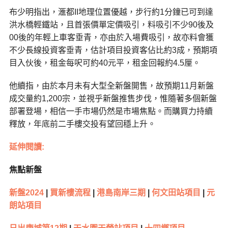
布少明指出，滙都II地理位置優越，步行約1分鐘已可到達
洪水橋輕鐵站，且首張價單定價吸引，料吸引不少90後及
00後的年輕上車客垂青，亦由於入場費吸引，故亦料會獲
不少長線投資客垂青，估計項目投資客佔比約3成，預期項
目入伙後，租金每呎可約40元平，租金回報約4.5厘。
他續指，由於本月未有大型全新盤開售，故預期11月新盤
成交量約1,200宗，並視乎新盤推售步伐，惟隨著多個新盤
部署登場，相信一手市場仍然是市場焦點。而購買力持續
釋放，年底前二手樓交投有望回穩上升。
延伸閱讀:
焦點新盤
新盤2024
|
買新樓流程
|
港島南岸三期
|
何文田站項目
|
元
朗站項目