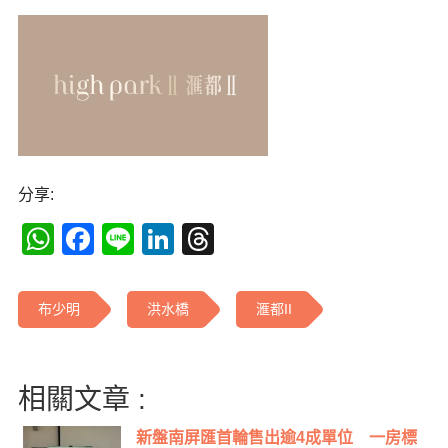
分享:
WhatsApp
Facebook
Line
LinkedIn
Threads
布少明
洪水橋
滙都II
相關文章 :
新盤南屏匯首輪售出逾4成單位 一房標