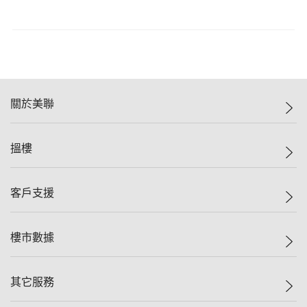
關於美聯
美聯集團
搵樓
投資者關係
集團動態
一手新盤
客戶支援
人才招募
二手盤
網站地圖
上車
自助放盤
樓市數據
減價
專業代理
低水
分行網絡
樓價指數
其它服務
美聯豪宅
查詢熱線
信心指數
獨家樓盤