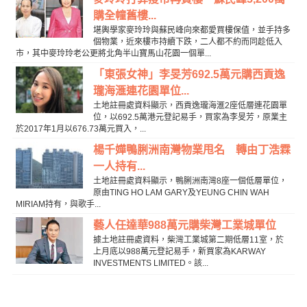
購全幢舊樓...
堪輿學家麥玲玲與蘇民峰向來都愛買樓保值，並手持多
個物業，近來樓市持續下跌，二人都不約而同趁低入
市，其中麥玲玲老公更將北角半山寶馬山花園一個單...
「東張女神」李旻芳692.5萬元購西貢逸
瓏海滙連花園單位...
土地註冊處資料顯示，西貢逸瓏海滙2座低層連花園單
位，以692.5萬港元登記易手，買家為李旻芳，原業主
於2017年1月以676.73萬元買入，...
楊千嬅鴨脷洲南灣物業甩名 轉由丁浩霖
一人持有...
土地註冊處資料顯示，鴨脷洲南灣8座一個低層單位，
原由TING HO LAM GARY及YEUNG CHIN WAH
MIRIAM持有，與歌手...
藝人任達華988萬元購柴灣工業城單位
據土地註冊處資料，柴灣工業城第二期低層11室，於
上月底以988萬元登記易手，新買家為KARWAY
INVESTMENTS LIMITED。該...