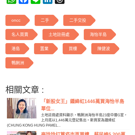
oncc
二手
二手交投
名人買賣
土地註冊處
海怡半島
港島
置業
買樓
陳健波
鴨脷洲
相關文章 :
「新股女王」鍾絳虹1446萬買海怡半島
單位...
土地註冊處資料顯示，鴨脷洲海怡半島23座中層G室，
上月底以1,446萬元登記售出。新買家為鍾絳虹
(CHUNG KONG HUNG PAMEL...
麥玲玲打算疫市再買樓 蘇民峰5,200萬