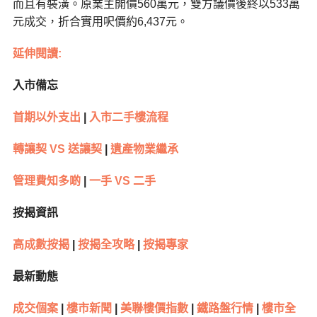
而且有裝潢。原業主開價560萬元，雙方議價後終以533萬
元成交，折合實用呎價約6,437元。
延伸閱讀:
入市備忘
首期以外支出
|
入市二手樓流程
轉讓契 VS 送讓契
|
遺產物業繼承
管理費知多啲
|
一手 VS 二手
按揭資訊
高成數按揭
|
按揭全攻略
|
按揭專家
最新動態
成交個案
|
樓市新聞
|
美聯樓價指數
|
鐵路盤行情
|
樓市全