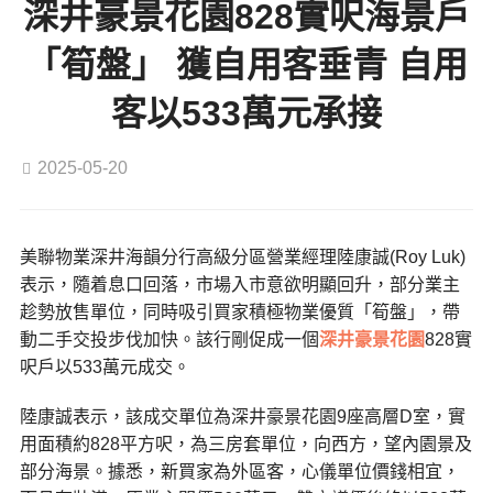
深井豪景花園828實呎海景戶
「筍盤」 獲自用客垂青 自用
客以533萬元承接
2025-05-20
美聯物業深井海韻分行高級分區營業經理陸康誠(Roy Luk)
表示，隨着息口回落，市場入市意欲明顯回升，部分業主
趁勢放售單位，同時吸引買家積極物業優質「筍盤」，帶
動二手交投步伐加快。該行剛促成一個
深井
豪景花園
828實
呎戶以533萬元成交。
陸康誠表示，該成交單位為深井豪景花園9座高層D室，實
用面積約828平方呎，為三房套單位，向西方，望內園景及
部分海景。據悉，新買家為外區客，心儀單位價錢相宜，