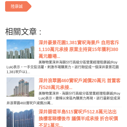
陸康誠
相關文章 :
深井豪景花園1,381實呎海景戶 自用客斥
1,110萬元承接 原業主持貨15年獲利380
萬元離場...
美聯物業深井海韻分行高級分區營業經理陸康誠(Roy
Luk)表示，一手交投活躍，刺激市場購買力。該行剛促成一個深井豪景花園
1,381呎戶以1...
深井浪翠園460實呎戶減價20萬元 首置客
斥528萬元承接...
美聯物業深井 - 海韻分行高級分區營業經理陸康誠(Roy
Luk)表示，撤辣以來區內購買力再現，該行最新促成深
井浪翠園460實呎戶減價20萬...
深井碧堤半島515實呎戶512.8萬元沽出
換樓客睇樓後市 議價半成承接 折合呎價
不足1萬元...