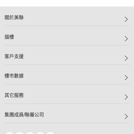
關於美聯
美聯集團
搵樓
投資者關係
集團動態
一手新盤
客戶支援
人才招募
二手盤
網站地圖
上車
自助放盤
樓市數據
減價
專業代理
低水
分行網絡
樓價指數
其它服務
美聯豪宅
查詢熱線
信心指數
獨家樓盤
聯絡我們
最新成交
屋苑專頁
租盤
集團成員/聯屬公司
按揭計算機
歷史成交
大灣區專頁
居屋專頁
負擔能力計算機
成交數據
樓市資訊
買賣流程
美聯物業
轉按計算機