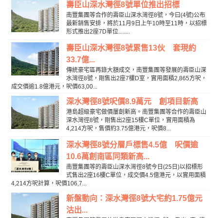
壽臣山深水灣徑8號單位推出招標
南豐集團等合作的壽臣山深水灣徑8號，今曰(4號)公布
最新銷售安排，將於11月9日上午10時至11時，以招標
形式推出2座7D單位........
壽臣山深水灣徑8號累售13伙 套現約
33.7億...
傳統豪宅區再錄大額成交，南豐集團等發展的壽臣山深
水灣徑8號，剛售出2座7樓D室，實用面積2,865方呎，
成交價逾1.8億港元，呎價63,00...
深水灣徑8號呎價8.9萬元 創項目新高
港島超級豪宅做價屢創新高。南豐集團等合作的壽臣山
深水灣徑8號，剛售出2座15樓C單位，實用面積為
4,214方呎，售價約3.75億港元，呎價8...
深水灣徑8號分層戶標售4.5億 呎價逾
10.6萬創南區同類新高...
南豐集團等的壽臣山深水灣徑8號今日(25日)以招標形
式售出2座16樓C單位，成交價4.5億港元，以實用面積
4,214方呎計算，呎價106,7...
新盤動向：深水灣徑8號大宅約1.75億元
沽出...