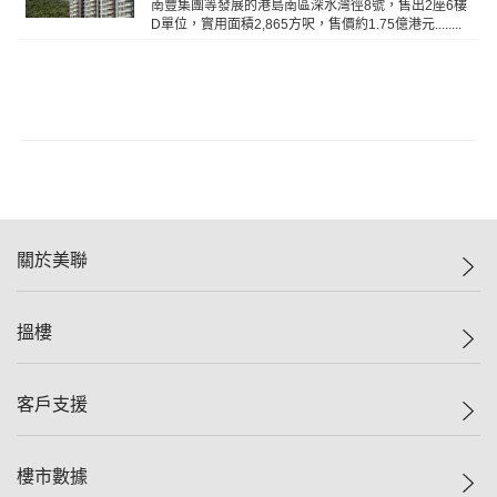
南豐集團等發展的港島南區深水灣徑8號，售出2座6樓
D單位，實用面積2,865方呎，售價約1.75億港元........
關於美聯
美聯集團
搵樓
投資者關係
集團動態
一手新盤
客戶支援
人才招募
二手盤
網站地圖
上車
自助放盤
樓市數據
減價