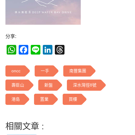
分享:
WhatsApp
Facebook
Line
LinkedIn
Threads
oncc
一手
南豐集團
壽臣山
新盤
深水灣徑8號
港島
置業
買樓
相關文章 :