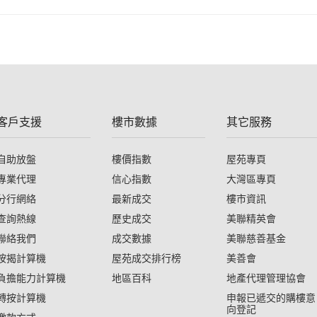
客戶支援
樓市數據
其它服務
自助放盤
樓價指數
屋苑專頁
專業代理
信心指數
大灣區專頁
分行網絡
最新成交
樓市資訊
查詢熱線
歷史成交
美聯精英會
聯絡我們
成交數據
美聯慈善基金
按揭計算機
屋苑成交排行榜
美善會
負擔能力計算機
地區百科
地產代理管理協會
轉按計算機
申報已遞交的購樓意
向登記