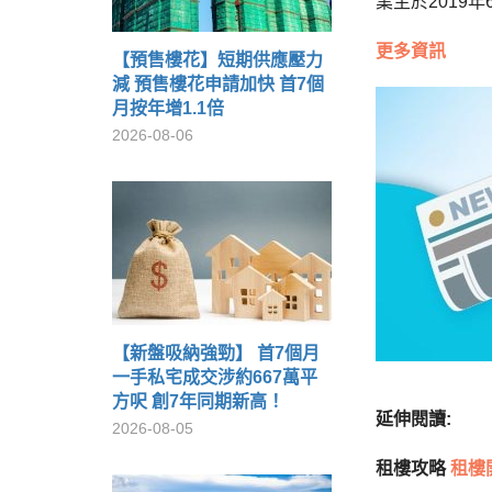
業主於2019
更多資訊
【預售樓花】短期供應壓力
減 預售樓花申請加快 首7個
月按年增1.1倍
2026-08-06
【新盤吸納強勁】 首7個月
一手私宅成交涉約667萬平
方呎 創7年同期新高！
延伸閱讀:
2026-08-05
租樓攻略
租樓