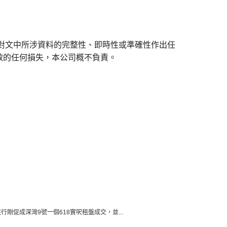
對文中所涉資料的完整性、即時性或準確性作出任
致的任何損失，本公司概不負責。
示，該行剛促成深灣9號一個618實呎租盤成交，並...