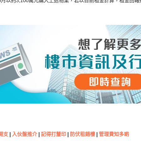
年6月以約3,100萬元購入上述物業，若以目前租金計算，租金回報
開支
|
入伙盤推介
|
記得打釐印
|
防伏租錯樓
|
管理費知多啲