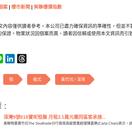
個案
|
樓市新聞
|
美聯樓價指數
本文內容僅供讀者參考。本公司已盡力確保資訊的準確性，但並不
的保證。物業狀況因個案而異，讀者因信賴或使用本文資訊而引
tsApp
acebook
Line
LinkedIn
Threads
租
複式
黃竹坑 / 深灣
 :
深灣9號618實呎租盤 月租3.1萬元獲同區客承接...
美聯物業黃竹坑The Southside分行首席高級營業經理陳嘉樂(Carla Chan)表