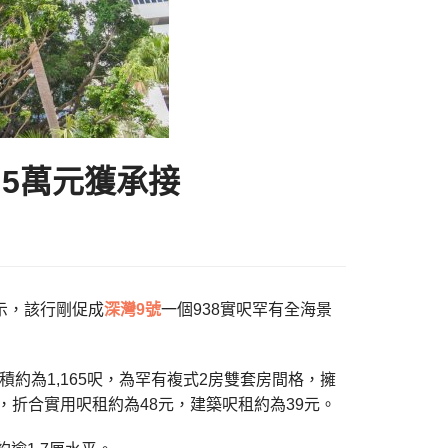
.5萬元獲承接
表示，該行剛促成
深灣9號
一個938實呎罕有全海景
積約為1,165呎，為罕有複式2房雙套房間格，擁
，折合實用呎租約為48元，建築呎租約為39元。