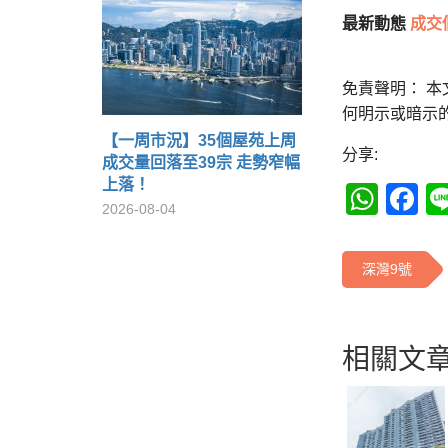
最新動態
成交
免責聲明： 
何明示或暗示
【一周市況】35個屋苑上周
分享:
成交量回落至39宗 走勢窄幅
上落！
Wha
F
2026-08-04
深灣9號
相關文章