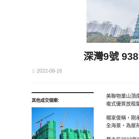
深灣9號 9
2022-08-16
美聯物業山頂南
其他成交個案:
複式優質放租盤
楊家俊稱，剛承
全海景，為屋苑