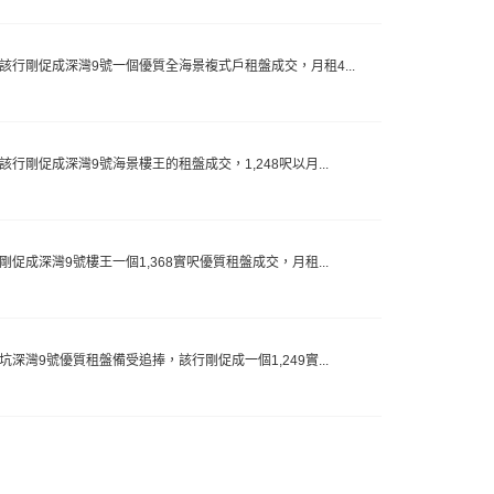
，該行剛促成深灣9號一個優質全海景複式戶租盤成交，月租4...
該行剛促成深灣9號海景樓王的租盤成交，1,248呎以月...
剛促成深灣9號樓王一個1,368實呎優質租盤成交，月租...
坑深灣9號優質租盤備受追捧，該行剛促成一個1,249實...