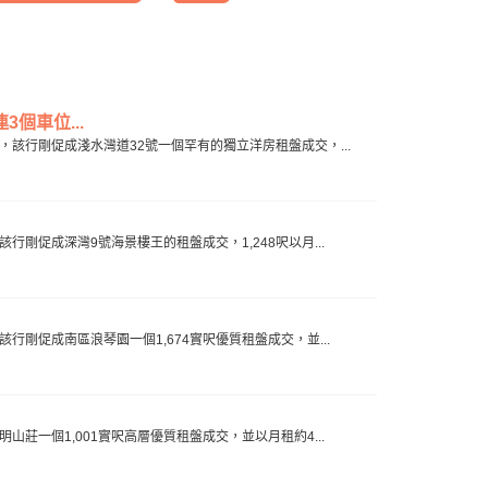
個車位...
切，該行剛促成淺水灣道32號一個罕有的獨立洋房租盤成交，...
該行剛促成深灣9號海景樓王的租盤成交，1,248呎以月...
該行剛促成南區浪琴園一個1,674實呎優質租盤成交，並...
明山莊一個1,001實呎高層優質租盤成交，並以月租約4...