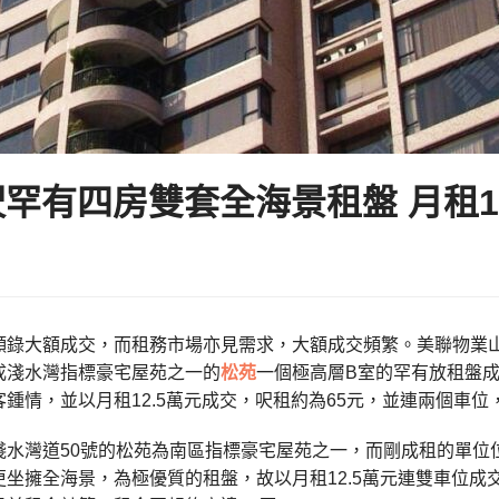
實呎罕有四房雙套全海景租盤 月租1
錄大額成交，而租務市場亦見需求，大額成交頻繁。美聯物業山頂南區
成淺水灣指標豪宅屋苑之一的
松苑
一個極高層B室的罕有放租盤成
客鍾情，並以月租12.5萬元成交，呎租約為65元，並連兩個車
淺水灣道50號的松苑為南區指標豪宅屋苑之一，而剛成租的單位
坐擁全海景，為極優質的租盤，故以月租12.5萬元連雙車位成交。