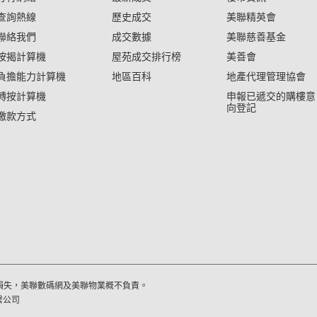
查詢熱線
歷史成交
美聯精英會
聯絡我們
成交數據
美聯慈善基金
按揭計算機
屋苑成交排行榜
美善會
負擔能力計算機
地區百科
地產代理管理協會
轉按計算機
申報已遞交的購樓意
向登記
繳款方式
損失，美聯數碼網及美聯物業概不負責。
繫公司