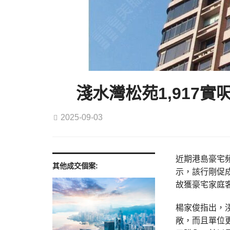
淺水灣松苑1,917
2025-09-03
近期港島豪宅頻
其他成交個案:
示，該行剛促
故獲豪宅家庭
楊家俊指出，
敞，而且單位更