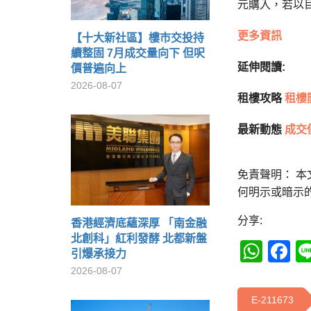
元購入，若以
更多資訊
【十大新社區】樓市交投持
續整固 7月成交量向下 但呎
延伸閱讀:
價普遍向上
2026-08-07
租樓攻略
租樓
最新動態
成交
免責聲明： 
何明示或暗示
分享:
香港經濟底蘊深厚 「南金融
北創科」紅利發酵 北都新盤
Wha
F
引爆承接力
2026-08-07
E-211673