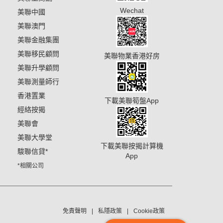
Wechat
美聯中國
美聯澳門
美聯金融集團
美聯移民顧問
美聯物業香港好房
美聯升學顧問
美聯測量師行
香港置業
下載美聯筍盤App
經絡按揭
美聯會
美聯大學堂
下載美聯按揭計算機
駿聯信貸
*
App
*相關公司
免責聲明
私隱政策
Cookie政策