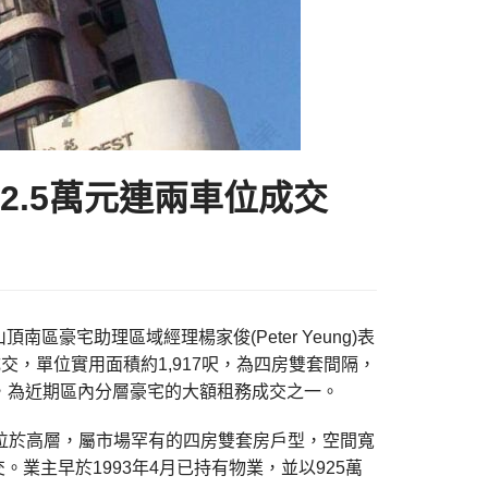
2.5萬元連兩車位成交
豪宅助理區域經理楊家俊(Peter Yeung)表
交，單位實用面積約1,917呎，為四房雙套間隔，
位，為近期區內分層豪宅的大額租務成交之一。
位於高層，屬市場罕有的四房雙套房戶型，空間寬
業主早於1993年4月已持有物業，並以925萬