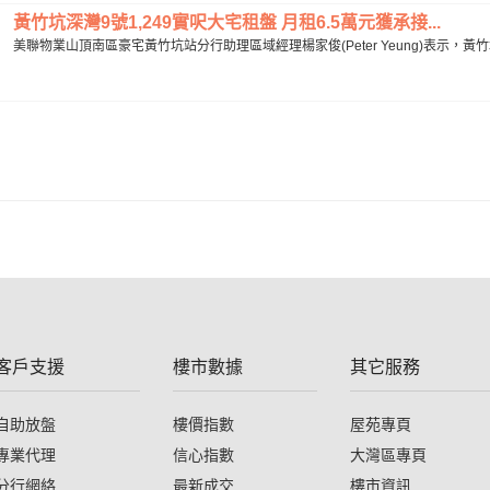
黃竹坑深灣9號1,249實呎大宅租盤 月租6.5萬元獲承接...
美聯物業山頂南區豪宅黃竹坑站分行助理區域經理楊家俊(Peter Yeung)表示，黃竹
客戶支援
樓市數據
其它服務
自助放盤
樓價指數
屋苑專頁
專業代理
信心指數
大灣區專頁
分行網絡
最新成交
樓市資訊