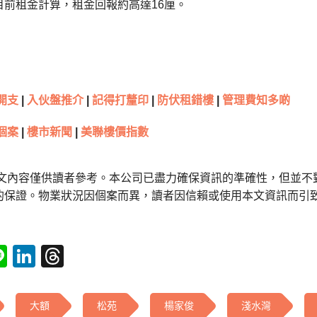
目前租金計算，租金回報約高達16厘。
開支
|
入伙盤推介
|
記得打釐印
|
防伏租錯樓
|
管理費知多啲
個案
|
樓市新聞
|
美聯樓價指數
本文內容僅供讀者參考。本公司已盡力確保資訊的準確性，但並不
的保證。物業狀況因個案而異，讀者因信賴或使用本文資訊而引
tsApp
acebook
Line
LinkedIn
Threads
大額
松苑
楊家俊
淺水灣