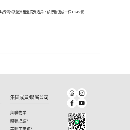
坑深灣9號優質租盤備受追捧，該行剛促成一個1,249實...
集團成員/聯屬公司
美聯物業
鋑聯控股
*
美聯工商舖
*