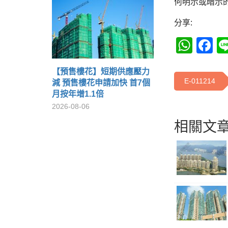
何明示或暗示
分享:
Wha
F
【預售樓花】短期供應壓力
E-011214
減 預售樓花申請加快 首7個
月按年增1.1倍
2026-08-06
相關文章