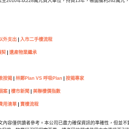
主2010年以228萬元買入單位，持貨13年，帳面獲利262萬元
以外支出
|
入市二手樓流程
讓契
|
遺產物業繼承
數按揭
|
林鄭Plan VS 呼吸Plan
|
按揭專家
個案
|
樓市新聞
|
美聯樓價指數
費用清單
|
賣樓流程
本文內容僅供讀者參考。本公司已盡力確保資訊的準確性，但並不