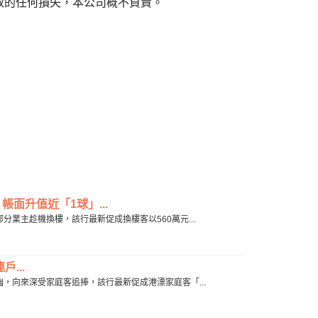
致的任何損失，本公司概不負責。
帳面升值近「1球」...
調，部分業主趁機換樓，該行最新促成換樓客以560萬元...
...
環境清幽，向來深受家庭客追捧，該行最新促成港漂家庭客「...