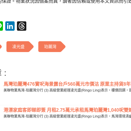
的保證。物業狀況因個案而異，讀者因信賴或使用本文資訊而引
tsApp
acebook
Line
LinkedIn
Threads
凌光盛
珀麗灣
 :
馬灣珀麗灣476實呎海景露台戶560萬元市價沽 原業主持貨8年 
美聯物業馬灣-珀麗灣分行 (3) 高級營業經理凌光盛(Ringo Ling)表示，樓價回
港漂家庭客即睇即簽 月租2.75萬元承租馬灣珀麗灣1,040呎雙連戶
美聯物業馬灣-珀麗灣分行 (3) 高級營業經理凌光盛(Ringo Ling)表示，馬灣