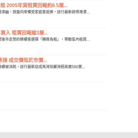
2005年貨租賃回報約6.5厘...
居住環境清幽，放盤向來備受家庭客追捧，該行最新錄得港漂...
買入 租賃回報逾3厘...
仍在觀望後市走勢的睇樓客選擇「轉買為租」，帶動區內租賃...
接 成交價低於市價...
價盤持續被消耗，該行最新促成馬灣珀麗灣極高層580實...