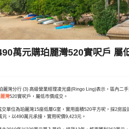
490萬元購珀麗灣520實呎戶 屬
珀麗灣分行 (3) 高級營業經理凌光盛(Ringo Ling)表示，
珀麗灣
520實呎戶，屬低市價成交。
交單位為珀麗灣15座低層G室，實用面積520平方呎，採2房設
萬元，以490萬元承接，實用呎價9,423元。