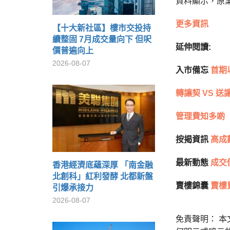
資料顯示，原業
更多資訊
【十大新社區】樓市交投持
續整固 7月成交量向下 但呎
延伸閱讀:
價普遍向上
2026-08-07
入市備忘
首期
轉讓契 VS 送
管理費知多啲
按揭資訊
高成
最新動態
成交
香港經濟底蘊深厚 「南金融
北創科」紅利發酵 北都新盤
賣樓錦囊
賣樓
引爆承接力
2026-08-07
免責聲明： 