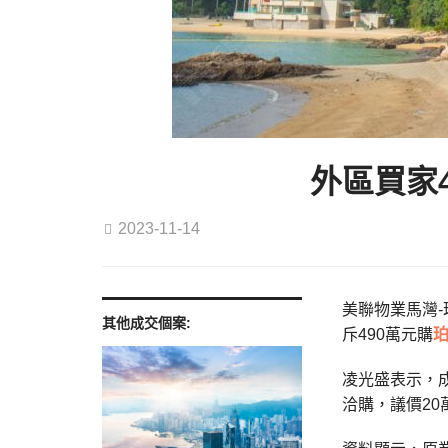
外區買家
2023-11-14
美聯物業馬灣-
其他成交個案:
斥490萬元購
凌光盛表示，成
洽購，議價20