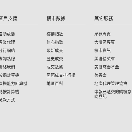
客戶支援
樓市數據
其它服務
自助放盤
樓價指數
屋苑專頁
專業代理
信心指數
大灣區專頁
分行網絡
最新成交
樓市資訊
查詢熱線
歷史成交
美聯精英會
聯絡我們
成交數據
美聯慈善基金
按揭計算機
屋苑成交排行榜
美善會
負擔能力計算機
地區百科
地產代理管理協會
轉按計算機
申報已遞交的購樓意
向登記
繳款方式