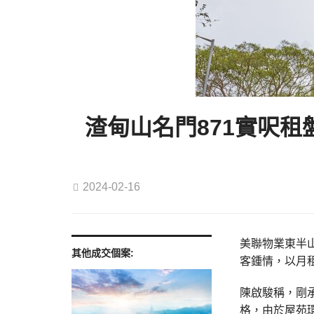
渣甸山名門871實呎租盤
2024-02-16
美聯物業東半山
其他成交個案:
客鍾情，以月租
陳啟駿稱，剛承
格，由於屋苑