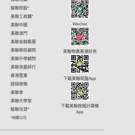
鋑聯控股
*
美聯工商舖
*
Wechat
美聯中國
美聯澳門
美聯金融集團
美聯移民顧問
美聯物業香港好房
美聯升學顧問
美聯測量師行
香港置業
下載美聯筍盤App
經絡按揭
美聯會
美聯大學堂
下載美聯按揭計算機
駿聯信貸
*
App
*相關公司