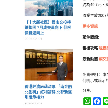
約為49.7元
原業主於200
【十大新社區】樓市交投持
更多資訊
續整固 7月成交量向下 但呎
價普遍向上
延伸閱讀:
2026-08-07
租樓攻略
租樓
最新動態
成交
免責聲明： 
何明示或暗示
香港經濟底蘊深厚 「南金融
分享:
北創科」紅利發酵 北都新盤
引爆承接力
Wha
F
2026-08-07