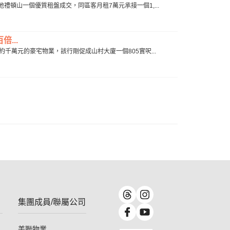
馬地禮頓山一個優質租盤成交，同區客月租7萬元承接一個1,...
...
乏約千萬元的豪宅物業，該行剛促成山村大廈一個805實呎...
集團成員/聯屬公司
美聯物業