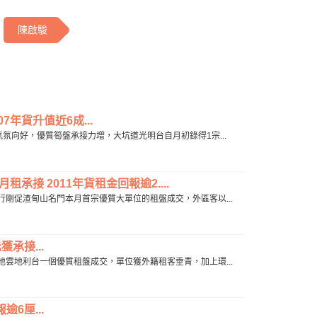
陳啟駿
7年貨升值近6成...
市氣氛向好，優質筍盤承接力增，大坑道光明台自月初錄得1宗...
承接 2011年貨租金回報逾2....
，該行剛促渣甸山名門本月首宗優質大單位的租盤成交，外區客以...
承接...
跑馬地雲地利台一個優質租盤成交，單位獲外籍租客垂青，加上環...
6厘...