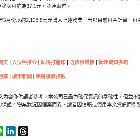
，建築呎租約為37.1元，並連車位。
7年3月份以約2,125.8萬元購入上述物業，若以目前租金計算，租
開支
|
入伙盤推介
|
記得打釐印
|
防伏租錯樓
|
管理費知多啲
個案
|
樓市新聞
|
美聯樓價指數
本文內容僅供讀者參考。本公司已盡力確保資訊的準確性，但並不
的保證。物業狀況因個案而異，讀者因信賴或使用本文資訊而引
tsApp
acebook
Line
LinkedIn
Threads