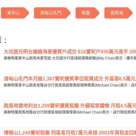
東半山
渣甸山名門
租盤
跑馬地
 :
大坑道光明台連錄海景優質戶成交 616實呎戶930萬元易手 200
美聯物業東半山跑馬地豪宅組-大坑道分行區域經理陳啟駿(Billy Chan)表示，樓
渣甸山名門本月錄1,387實呎優質單位租賃成交 外區客6.5萬元月租
美聯物業東半山跑馬地雅谷分行首席高級營業經理陳偉豪(Michael Chan)表示
跑馬地雲地利台1,259實呎優質租盤 外籍租客鍾情 月租4.5萬元獲
美聯物業跑馬地雅谷分行助理區域經理陳偉豪(Michael Chan)表示，該行剛促
禮頓山1,240實呎租盤 同區客月租7萬元承接 2003年貨租金回報逾