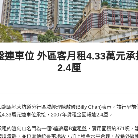
連車位 外區客月租4.33萬元承
2.4厘
跑馬地大坑道分行區域經理陳啟駿(Billy Chan)表示，該行早前
4.33萬元連車位承接，2007年貨租金回報逾2.4厘。
租的渣甸山名門為一個5座高層B室租盤，實用面積約871呎，建
環境清靜，並位處傳統豪宅地段，加上租金水平合理，故獲外區租