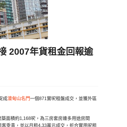
接 2007年貨租金回報逾
促成
渣甸山名門
一個871實呎租盤成交，並獲外區
築面積約1,168呎，為三房套房連多用途房間
客垂青，並以月租4.33萬元成交，折合實用呎租