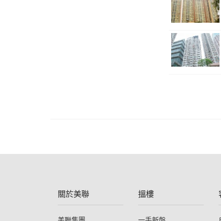
關於美聯
搵樓
美聯集團
一手新盤