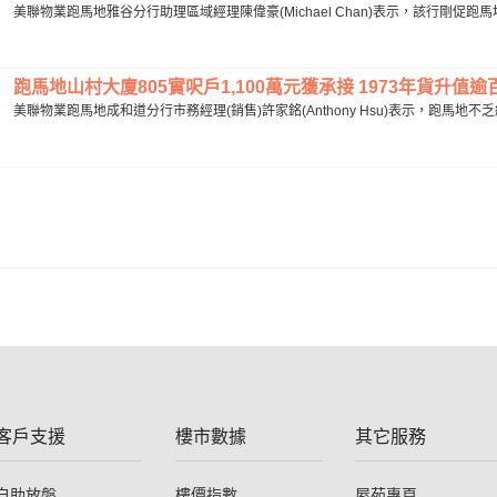
美聯物業跑馬地雅谷分行助理區域經理陳偉豪(Michael Chan)表示，該行剛促跑
跑馬地山村大廈805實呎戶1,100萬元獲承接 1973年貨升值逾百倍
美聯物業跑馬地成和道分行市務經理(銷售)許家銘(Anthony Hsu)表示，跑馬地不
客戶支援
樓市數據
其它服務
自助放盤
樓價指數
屋苑專頁