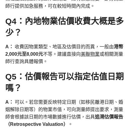
師行提供加急服務，可在較短時間內完成。
Q4：內地物業估價收費大概是多
少？
A
：
收費因物業類型、地區及估價目的而異，一般由
港幣
2,000
元至8,000
元
不等。建議直接向
美聯物業
或相關測量
師行查詢具體報價。
Q5：估價報告可以指定估值日期
嗎？
A
：
可以。若您需要反映特定日期（如移民離港日期、婚
姻解除日期等）的物業市值，可向測量師提出要求，測量
師會根據該日期的市場數據進行估價，出具
追溯估價報告
（
Retrospective Valuation
）
。