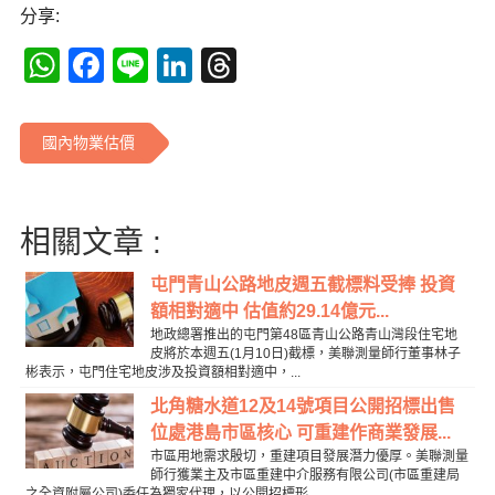
分享:
WhatsApp
Facebook
Line
LinkedIn
Threads
國內物業估價
相關文章 :
屯門青山公路地皮週五截標料受捧 投資
額相對適中 估值約29.14億元...
地政總署推出的屯門第48區青山公路青山灣段住宅地
皮將於本週五(1月10日)截標，美聯測量師行董事林子
彬表示，屯門住宅地皮涉及投資額相對適中，...
北角糖水道12及14號項目公開招標出售
位處港島市區核心 可重建作商業發展...
市區用地需求殷切，重建項目發展潛力優厚。美聯測量
師行獲業主及市區重建中介服務有限公司(市區重建局
之全資附屬公司)委任為獨家代理，以公開招標形...