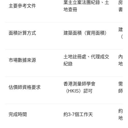
業主立案法團紀錄、土
房產
主要參考文件
地查冊
書）
建築
面積計算方式
建築面積（實用面積）
（戶
土地註冊處、代理成交
內地
市場數據來源
紀錄
地政
香港測量師學會
需熟
估價師資格要求
（HKIS）認可
師
約5
完成時間
約3-7個工作天
地區