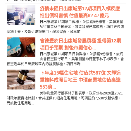
疫情未阻日出康城第12期項目入標反應
惟出價料審慎 估值最高62.47億元...
日出康城第12期項目截標，並接獲9份標書。美聯測量
師行董事林子彬表示，該區發展已趨成熟，項目更位處
商場上蓋，及鄰近港鐵出口，配套完善，故早前...
會德豐於日出康城發展積極 投得第12期
項目乎預期 對後市顯信心...
日出康城第12期項目日前截標，並接獲9份標書，最終
由會德豐投得項目。美聯測量師行董事林子彬表示，會
德豐近年於日出康城區內的發展積極，項目市場...
下年度15幅住宅地 估值共587億 文輝道
重推料成矚目地王 中環商業地估值高達
553億...
美聯測量師行董事林子彬表示，政府公布2020至2021
財政年度賣地計劃，合共提供15幅為住宅用地，可興建約7,530伙新供應，
而該批住宅用地...