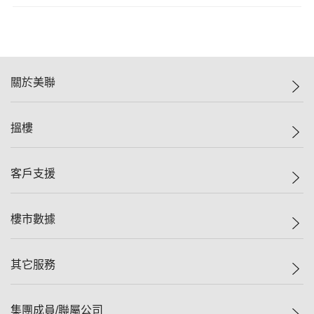
關於美聯
美聯集團
搵樓
投資者關係
集團動態
一手新盤
客戶支援
人才招募
二手盤
網站地圖
上車
自助放盤
樓市數據
減價
專業代理
低水
分行網絡
樓價指數
其它服務
美聯豪宅
查詢熱線
信心指數
獨家樓盤
聯絡我們
最新成交
屋苑專頁
租盤
集團成員/聯屬公司
按揭計算機